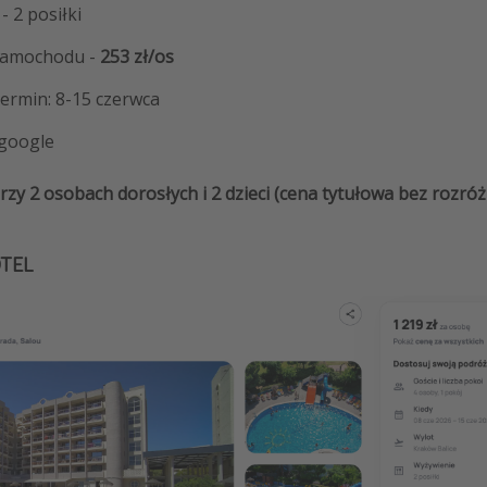
- 2 posiłki
samochodu -
253 zł/os
rmin: 8-15 czerwca
 google
rzy 2 osobach dorosłych i 2 dzieci (cena tytułowa bez rozróżn
OTEL