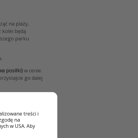
ząć na plaży,
 kolei będą
kszego parku
.
a posiłki)
w cenie.
zystajcie go dalej
izowane treści i
 zgodę na
nych w USA. Aby