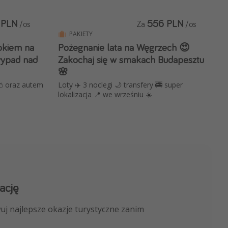
 PLN
556 PLN
/os
Za
/os
PAKIETY
okiem na
Pożegnanie lata na Węgrzech 😍
wypad nad
Zakochaj się w smakach Budapesztu
🌸
🩳 oraz autem
Loty ✈️ 3 noclegi 🌙 transfery 🚎 super
lokalizacja 📍 we wrześniu ☀️
ację
 kanału na WhatsApp
uj najlepsze okazje turystyczne zanim
nicze, porady ekspertów i wiele więcej!