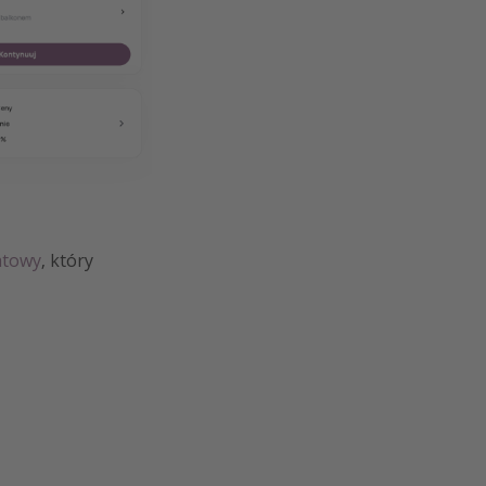
atowy
, który