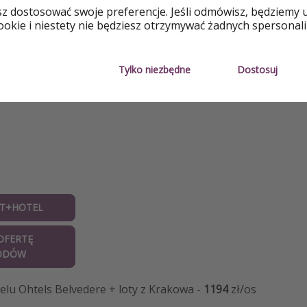
sz dostosować swoje preferencje. Jeśli odmówisz, będziemy 
okie i niestety nie będziesz otrzymywać żadnych spersonali
Costa Dorada
Europa
Tylko niezbędne
Dostosuj
Morze Śródziemne
T+HOTEL
OFERTĘ
ODÓW
elu Ohtels Belvedere + loty z Krakowa -
1194
zł/os