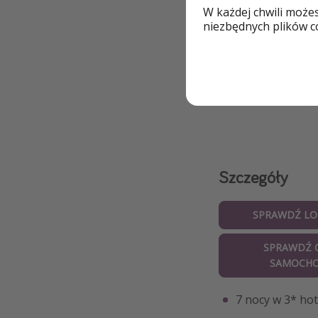
W każdej chwili może
niezbędnych plików co
Szczegóły
SPRAWDŹ LO
SPRAWDŹ 
SAMOCH
7 nocy w 3* hot