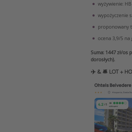
wyżywienie: HB 
wypożyczenie 
proponowany te
ocena 3,9/5 na
Suma: 1447 zł/os p
dorosłych).
✈️ & 🛎️ LOT + H