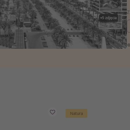
zystkie
+
5
zdjęcia
Natura