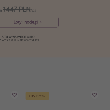
1447 PLN
Za
/os
Loty i noclegi
A TU WYNAJMIECIE AUTO
WYGODA PONAD WSZYSTKO!
City Break