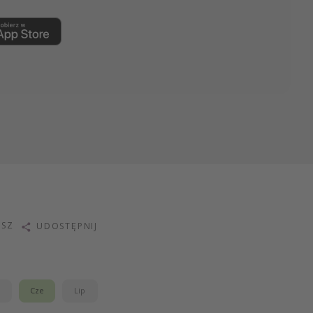
ISZ
UDOSTĘPNIJ
j
Cze
Lip