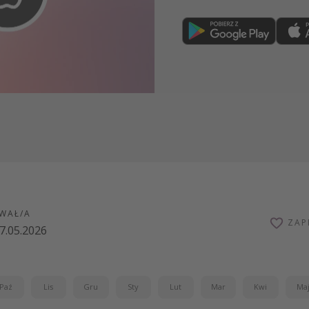
Dołącz teraz
WAŁ/A
ZAP
7.05.2026
Paź
Lis
Gru
Sty
Lut
Mar
Kwi
Ma