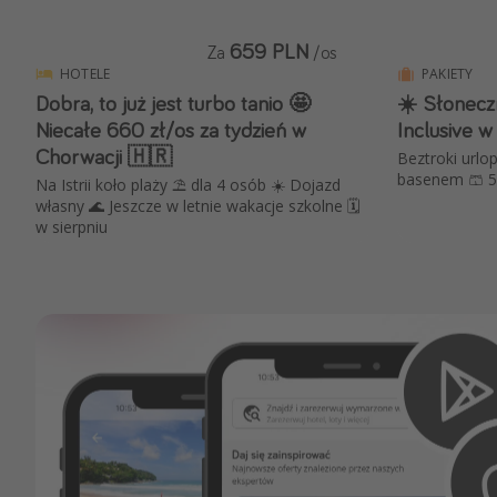
659 PLN
Za
/os
HOTELE
PAKIETY
Dobra, to już jest turbo tanio 🤩
☀️ Słonecz
Niecałe 660 zł/os za tydzień w
Inclusive w
Chorwacji 🇭🇷
Beztroki urlop
basenem 🩳 5 
Na Istrii koło plaży ⛱ dla 4 osób ☀️ Dojazd
własny 🌊 Jeszcze w letnie wakacje szkolne 🗓️
w sierpniu