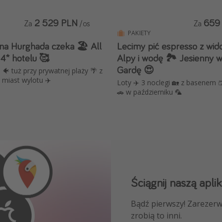
2 529 PLN
659
Za
/os
Za
PAKIETY
na Hurghada czeka 🏖️ All
Lecimy pić espresso z wid
 4* hotelu 🥰
Alpy i wodę 🏞️ Jesienny 
Gardę 😍
 🐠 tuż przy prywatnej plaży 🌴 z
miast wylotu ✈️
Loty ✈️ 3 noclegi 🏡 z basenem 
🚗 w październiku 🦜
Ściągnij naszą aplik
Dołącz do naszego
Bądź pierwszy! Zarezerw
NAJLEPSZE oferty podróż
zrobią to inni.