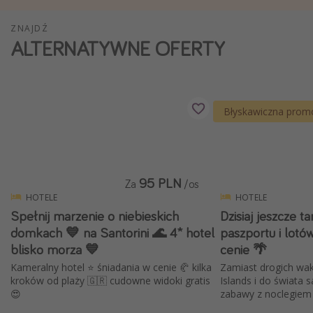
Weekend dla dwojga
ZNAJDŹ
City Break
ALTERNATYWNE OFERTY
Hotele SPA i wellness
Sylwester za granicą
Wyjazd na narty
Błyskawiczna prom
Wyjazdy na Majówkę
Wszystkie
95 PLN
Za
/os
Więcej tematów
HOTELE
HOTELE
Spełnij marzenie o niebieskich
Dzisiaj jeszcze t
Newsy, ciekawostki, porady podróżnicze
domkach 💙 na Santorini 🌊 4* hotel
paszportu i lotó
Najlepsze aplikacje podróżnicze
blisko morza 💙
cenie 🌴
Kalendarz podróży
Kameralny hotel ⭐ śniadania w cenie 🥐 kilka
Zamiast drogich wak
kroków od plaży 🇬🇷 cudowne widoki gratis
Islands i do świata s
😍
zabawy z noclegiem 