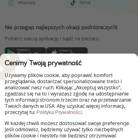
WhatsApp
TikTok
Nie przegap najlepszych okazji podróżniczych!
Pobierz naszą aplikację i bądź na bieżaco
Cenimy Twoją prywatność
WakacyjniPiraci są częścią Grupy HolidayPirates
Używamy plików cookie, aby poprawić komfort
Nasze rynki
przeglądania, dostarczać spersonalizowane treści i
analizować nasz ruch. Klikając „Akceptuj wszystko”,
PiratinViaggio
HolidayPirates
zgadzasz się na to i wyrażasz zgodę na udostępnianie
VakantiePiraten
VoyagesPirates
tych informacji stronom trzecim oraz na przetwarzanie
Ferienpiraten
Urlaubspiraten
Twoich danych w USA. Aby uzyskać więcej informacji,
Urlaubspiraten
ViajerosPiratas
przeczytaj tu:
.
TravelPirates
Polityka Prywatności
W każdej chwili możesz dostosować swoje preferencje.
Nasza grupa
Jeśli odmówisz, będziemy używać tylko niezbędnych
HolidayPirates Group
plików cookie i niestety nie będziesz otrzymywać