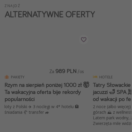
ZNAJDŹ
Weekend dla dwojga
ALTERNATYWNE OFERTY
City Break
Hotele SPA i wellness
Sylwester za granicą
Wyjazd na narty
Wyjazdy na Majówkę
Wszystkie
989 PLN
Za
/os
PAKIETY
HOTELE
Więcej tematów
Rzym na sierpień poniżej 1000 zł 🤯
Tatry Słowackie
Ta wakacyjna oferta bije rekordy
jacuzzi 🛁 SPA 🧖 i wyżywieniem 🍴
Newsy, ciekawostki, porady podróżnicze
popularności
od wakacji po fer
Najlepsze aplikacje podróżnicze
loty z Polski ✈️ 3 noclegi w 4* hotelu 🏨
2 noce (albo więcej
Kalendarz podróży
śniadania 🥐 transfer 🚙
górach ⛰️ z wellness 
Latem park wodny, z
Zwierzęta mile widz