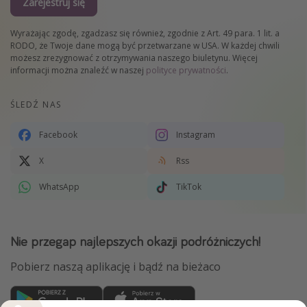
Zarejestruj się
Wyrażając zgodę, zgadzasz się również, zgodnie z Art. 49 para. 1 lit. a
RODO, że Twoje dane mogą być przetwarzane w USA. W każdej chwili
możesz zrezygnować z otrzymywania naszego biuletynu. Więcej
informacji można znaleźć w naszej
polityce prywatności
.
ŚLEDŹ NAS
Facebook
Instagram
X
Rss
WhatsApp
TikTok
Nie przegap najlepszych okazji podróżniczych!
Pobierz naszą aplikację i bądź na bieżaco