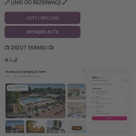
🔗 LINKI DO REZERWACJI 🔗
LOTY I NOCLEGI
WYNAJEM AUTA
📺 ZRZUT EKRANU 📺
✈️ i 🌙