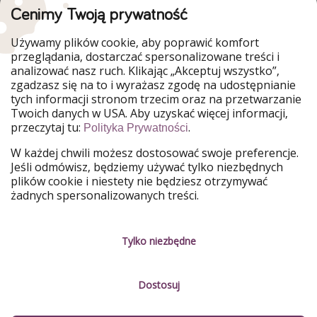
Cenimy Twoją prywatność
WakacyjniPiraci są częścią Grupy HolidayPirates
Używamy plików cookie, aby poprawić komfort
Nasze rynki
przeglądania, dostarczać spersonalizowane treści i
analizować nasz ruch. Klikając „Akceptuj wszystko”,
PiratinViaggio
HolidayPirates
zgadzasz się na to i wyrażasz zgodę na udostępnianie
VakantiePiraten
VoyagesPirates
tych informacji stronom trzecim oraz na przetwarzanie
Ferienpiraten
Urlaubspiraten
Twoich danych w USA. Aby uzyskać więcej informacji,
Urlaubspiraten
ViajerosPiratas
przeczytaj tu:
.
TravelPirates
Polityka Prywatności
W każdej chwili możesz dostosować swoje preferencje.
Nasza grupa
Jeśli odmówisz, będziemy używać tylko niezbędnych
HolidayPirates Group
plików cookie i niestety nie będziesz otrzymywać
żadnych spersonalizowanych treści.
Poznaj nas!
Informacje prawne
Praca
Regulamin
Tylko niezbędne
Media
Polityka prywatności
Dostosuj
Partnerzy
O firmie
Zrównoważony rozwój
Zarządzanie usługami