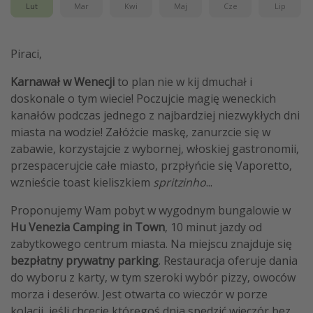
Lut
Mar
Kwi
Maj
Cze
Lip
Piraci,
Karnawał w Wenecji
to plan nie w kij dmuchał i
doskonale o tym wiecie! Poczujcie magię weneckich
kanałów podczas jednego z najbardziej niezwykłych dni
miasta na wodzie! Załóżcie maskę, zanurzcie się w
zabawie, korzystajcie z wybornej, włoskiej gastronomii,
przespacerujcie całe miasto, przpłyńcie się Vaporetto,
wznieście toast kieliszkiem
spritzinho
...
Proponujemy Wam pobyt w wygodnym bungalowie w
Hu Venezia Camping in Town
, 10 minut jazdy od
zabytkowego centrum miasta. Na miejscu znajduje się
bezpłatny prywatny parking
. Restauracja oferuje dania
do wyboru z karty, w tym szeroki wybór pizzy, owoców
morza i deserów. Jest otwarta co wieczór w porze
kolacji, jeśli chcecie któregoś dnia spędzić wieczór bez