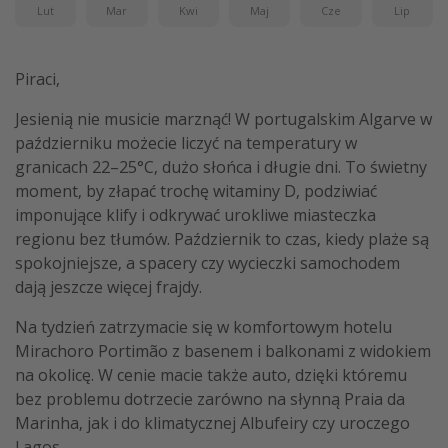
Lut
Mar
Kwi
Maj
Cze
Lip
Piraci,
Jesienią nie musicie marznąć! W portugalskim Algarve w
październiku możecie liczyć na temperatury w
granicach 22–25°C, dużo słońca i długie dni. To świetny
moment, by złapać trochę witaminy D, podziwiać
imponujące klify i odkrywać urokliwe miasteczka
regionu bez tłumów. Październik to czas, kiedy plaże są
spokojniejsze, a spacery czy wycieczki samochodem
dają jeszcze więcej frajdy.
Na tydzień zatrzymacie się w komfortowym hotelu
Mirachoro Portimão z basenem i balkonami z widokiem
na okolicę. W cenie macie także auto, dzięki któremu
bez problemu dotrzecie zarówno na słynną Praia da
Marinha, jak i do klimatycznej Albufeiry czy uroczego
Lagos.