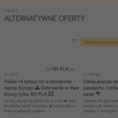
Weekend dla dwojga
ZNAJDŹ
City Break
ALTERNATYWNE OFERTY
Hotele SPA i wellness
Sylwester za granicą
Wyjazd na narty
Błyskawiczna prom
Wyjazdy na Majówkę
Wszystkie
151 PLN
Od
/os
Więcej tematów
LOTY
HOTELE
Pokaż mi tańszy lot w słoneczne
Dzisiaj jeszcze t
Newsy, ciekawostki, porady podróżnicze
rejony Europy 🌊 Dubrownik w dwie
paszportu i lotó
Najlepsze aplikacje podróżnicze
strony tylko 151 PLN 💥
cenie 🌴
Kalendarz podróży
Poczuj się jak na planie Gry o Tron 👑 dużo
Zamiast drogich wak
terminów, błękit Adriatyku ⛲ czyste plaże i
Islands i do świata s
brak uciążliwych upałów
zabawy z noclegiem 