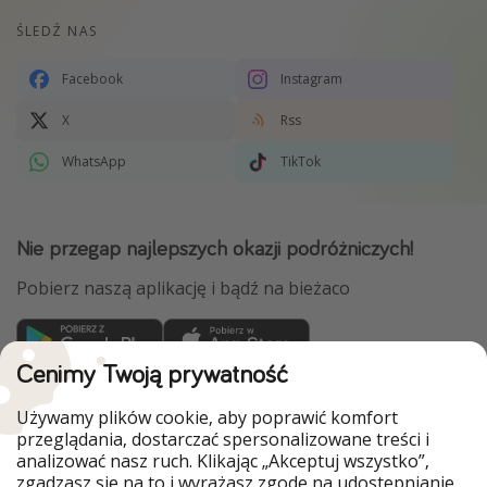
ŚLEDŹ NAS
Facebook
Instagram
X
Rss
WhatsApp
TikTok
Nie przegap najlepszych okazji podróżniczych!
Pobierz naszą aplikację i bądź na bieżaco
Cenimy Twoją prywatność
WakacyjniPiraci są częścią Grupy HolidayPirates
Używamy plików cookie, aby poprawić komfort
Nasze rynki
przeglądania, dostarczać spersonalizowane treści i
analizować nasz ruch. Klikając „Akceptuj wszystko”,
PiratinViaggio
HolidayPirates
zgadzasz się na to i wyrażasz zgodę na udostępnianie