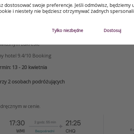
sz dostosować swoje preferencje. Jeśli odmówisz, będziemy 
 Chania - Warszawa - 271 zł/os
okie i niestety nie będziesz otrzymywać żadnych spersonali
rthotelu Galini Apartments - 561 zł/os
Tylko niezbędne
Dostosuj
amochodu na cały okres pobytu - 93 zł/os
 własnym zakresie
y hotel 9.4/10 Booking
min: 13 - 20 kwietnia
przy 2 osobach podróżujących
dręcznym w cenie.