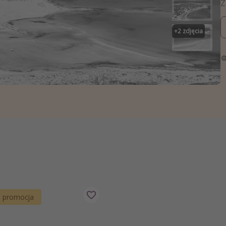
zystkie
+
2
zdjęcia
a promocja