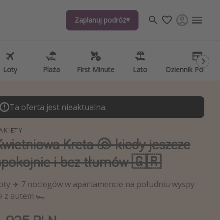
Zaplanuj podróż
Zaplanuj podróż
j tematów
, ciekawostki, porady podróżnicze
psze aplikacje podróżnicze
Loty
Loty
Plaża
Plaża
First Minute
First Minute
Lato
Lato
Dziennik Pokład
Dziennik Pokład
ndarz podróży
Ta oferta jest nieaktualna.
AKIETY
Kwietniowa Kreta 🐚 kiedy jeszcze
spokojnie i bez tłumów 🇬🇷
oty ✈️ 7 noclegów w apartamencie na południu wyspy
 z autem 🏎️