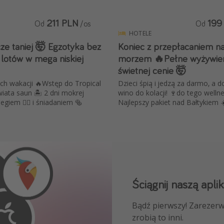
211 PLN
199
Od
/os
Od
HOTELE
zcze taniej 🤯 Egzotyka bez
Koniec z przepłacaniem n
 lotów w mega niskiej
morzem 🔥Pełne wyżywien
świetnej cenie 🤯
ch wakacji 🔥Wstęp do Tropical
Dzieci śpią i jedzą za darmo, a do
wiata saun 🏝️ 2 dni mokrej
wino do kolacji! 🍷do tego welln
giem 🧖‍♀️ i śniadaniem 🥯
Najlepszy pakiet nad Bałtykiem ☀
Ściągnij naszą aplik
Dołącz do naszego
Bądź pierwszy! Zarezerw
NAJLEPSZE oferty podróż
zrobią to inni.