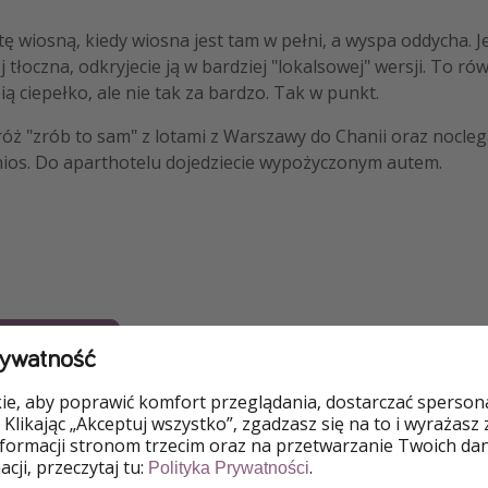
tę wiosną, kiedy wiosna jest tam w pełni, a wyspa oddycha. J
 tłoczna, odkryjecie ją w bardziej "lokalsowej" wersji. To ró
bią ciepełko, ale nie tak za bardzo. Tak w punkt.
ż "zrób to sam" z lotami z Warszawy do Chanii oraz nocle
hios. Do aparthotelu dojedziecie wypożyczonym autem.
RTĘ LOTÓW
rywatność
Ę NOCLEGÓW
e, aby poprawić komfort przeglądania, dostarczać spersonal
 Klikając „Akceptuj wszystko”, zgadzasz się na to i wyrażasz
OFERTĘ
nformacji stronom trzecim oraz na przetwarzanie Twoich da
cji, przeczytaj tu:
.
ZALNI
Polityka Prywatności