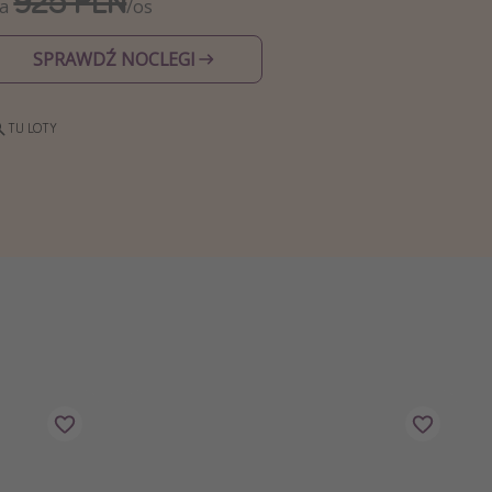
925 PLN
Za
/os
SPRAWDŹ NOCLEGI
TU LOTY