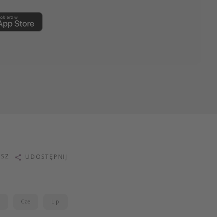
ISZ
UDOSTĘPNIJ
j
Cze
Lip