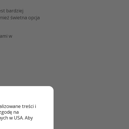
est bardziej
wnież świetna opcja
gami w
izowane treści i
 zgodę na
nych w USA. Aby