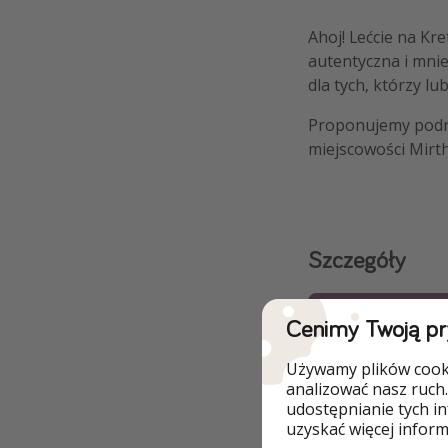
Ahoj! Lećcie na Kre
autentyczna i mniej
dla tych, którzy lu
Proponujemy podró
miejscowości Mirt
Szczegóły
SPRAWDŹ OFE
Cenimy Twoją p
SPRAWDŹ OFERT
Używamy plików cooki
analizować nasz ruch.
SPRAWDŹ 
udostępnianie tych i
uzyskać więcej informa
WYPOŻYC