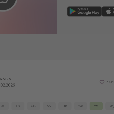
Dołącz teraz
WAŁ/A
ZAP
.02.2026
Paź
Lis
Gru
Sty
Lut
Mar
Kwi
Ma