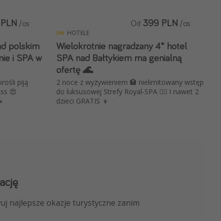
 PLN
399 PLN
/os
Od
/os
HOTELE
ad polskim
Wielokrotnie nagradzany 4* hotel
ie i SPA w
SPA nad Bałtykiem ma genialną
ofertę 🌊
rośli piją
2 noce z wyżywieniem 🏩 nielimitowany wstęp
ess 😍
do luksusowej Strefy Royal-SPA 🏊‍♂️ I nawet 2
️
dzieci GRATIS 👦
ację
 kanału na WhatsApp
uj najlepsze okazje turystyczne zanim
nicze, porady ekspertów i wiele więcej!