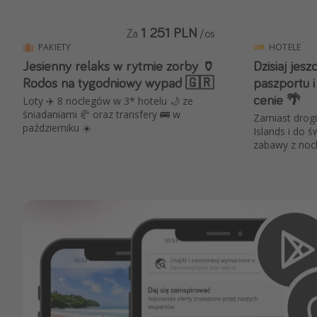
1 251 PLN
Za
/os
PAKIETY
HOTELE
Jesienny relaks w rytmie zorby 🏺
Dzisiaj jes
Rodos na tygodniowy wypad 🇬🇷
paszportu i
cenie 🌴
Loty ✈️ 8 noclegów w 3* hotelu 🌙 ze
śniadaniami 🥐 oraz transfery 🚌 w
Zamiast drogi
październiku ☀️
Islands i do ś
zabawy z nocle