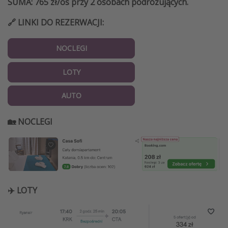
SUMA: 765 zł/os przy 2 osobach podróżujących.
🔗 LINKI DO REZERWACJI:
NOCLEGI
LOTY
AUTO
🏡 NOCLEGI
✈️ LOTY