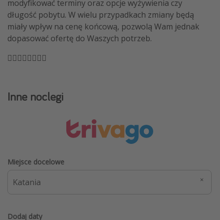
modyfikować terminy oraz opcje wyżywienia czy
długość pobytu. W wielu przypadkach zmiany będą
miały wpływ na cenę końcową, pozwolą Wam jednak
dopasować ofertę do Waszych potrzeb.
🏴‍☠️🏴‍☠️🏴‍☠️🏴‍☠️
Inne noclegi
Miejsce docelowe
Dodaj daty