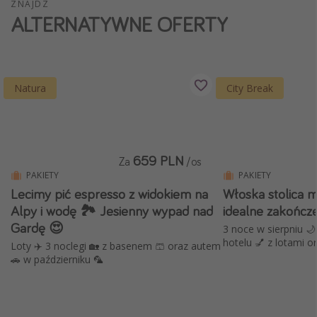
ZNAJDŹ
ALTERNATYWNE OFERTY
Weekend dla dwojga
City Break
Hotele SPA i wellness
Sylwester za granicą
Natura
City Break
Wyjazd na narty
Wyjazdy na Majówkę
Wszystkie
659 PLN
Za
/os
PAKIETY
PAKIETY
Lecimy pić espresso z widokiem na
Włoska stolica 
Więcej tematów
Alpy i wodę 🏞️ Jesienny wypad nad
idealne zakończe
Newsy, ciekawostki, porady podróżnicze
Gardę 😍
3 noce w sierpniu 
hotelu 💅 z lotami o
Najlepsze aplikacje podróżnicze
Loty ✈️ 3 noclegi 🏡 z basenem 🩳 oraz autem
🚗 w październiku 🦜
Kalendarz podróży