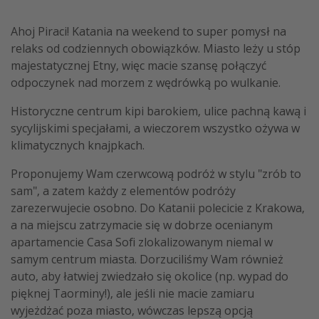
Ahoj Piraci! Katania na weekend to super pomysł na
relaks od codziennych obowiązków. Miasto leży u stóp
majestatycznej Etny, więc macie szansę połączyć
odpoczynek nad morzem z wędrówką po wulkanie.
Historyczne centrum kipi barokiem, ulice pachną kawą i
sycylijskimi specjałami, a wieczorem wszystko ożywa w
klimatycznych knajpkach.
Proponujemy Wam czerwcową podróż w stylu "zrób to
sam", a zatem każdy z elementów podróży
zarezerwujecie osobno. Do Katanii polecicie z Krakowa,
a na miejscu zatrzymacie się w dobrze ocenianym
apartamencie Casa Sofi zlokalizowanym niemal w
samym centrum miasta. Dorzuciliśmy Wam również
auto, aby łatwiej zwiedzało się okolice (np. wypad do
pięknej Taorminy!), ale jeśli nie macie zamiaru
wyjeżdżać poza miasto, wówczas lepszą opcją