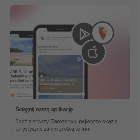
Ściągnij naszą aplikację
Dołącz do naszego kanału na WhatsApp
Bądź pierwszy! Zarezerwuj najlepsze okazje
NAJLEPSZE oferty podróżnicze, porady
turystyczne zanim zrobią to inni.
ekspertów i wiele więcej!