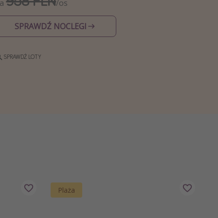
958 PLN
Za
/os
SPRAWDŹ NOCLEGI
SPRAWDŹ LOTY
Plaża