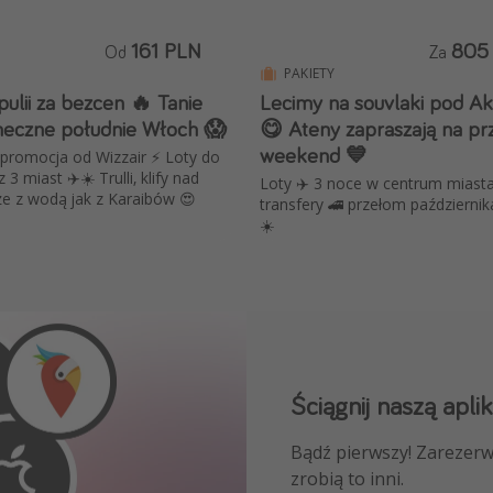
161 PLN
805
Od
Za
PAKIETY
ulii za bezcen 🔥 Tanie
Lecimy na souvlaki pod A
oneczne południe Włoch 😱
😋 Ateny zapraszają na pr
weekend 💙
promocja od Wizzair ⚡️ Loty do
 z 3 miast ✈️☀️ Trulli, klify nad
Loty ✈️ 3 noce w centrum miasta
e z wodą jak z Karaibów 😍
transfery 🚄 przełom października
☀️
Ściągnij naszą aplik
Dołącz do naszego
Bądź pierwszy! Zarezerw
NAJLEPSZE oferty podróż
zrobią to inni.