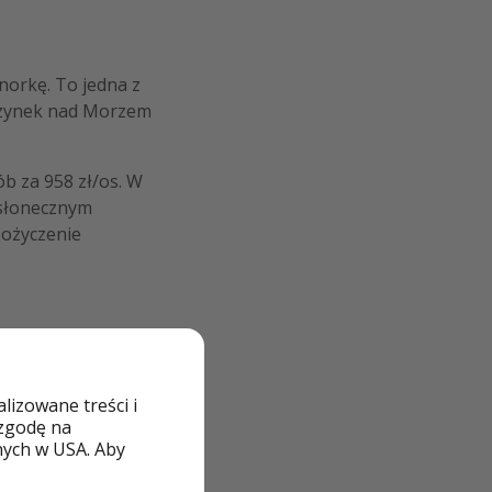
norkę. To jedna z
oczynek nad Morzem
ób za 958 zł/os. W
 słonecznym
pożyczenie
izowane treści i
 zgodę na
nych w USA. Aby