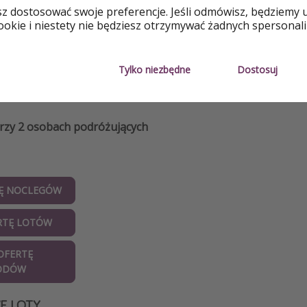
sz dostosować swoje preferencje. Jeśli odmówisz, będziemy 
amochodu na cały okres pobytu - 105 zł/os
okie i niestety nie będziesz otrzymywać żadnych spersonali
 7,9/10 Booking
 własnym zakresie
Tylko niezbędne
Dostosuj
ermin:
20 - 27 maja
przy 2 osobach podróżujących
Ę NOCLEGÓW
RTĘ LOTÓW
OFERTĘ
ODÓW
E LOTY