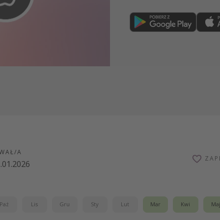
Dołącz teraz
WAŁ/A
ZAP
.01.2026
Paź
Lis
Gru
Sty
Lut
Mar
Kwi
Ma