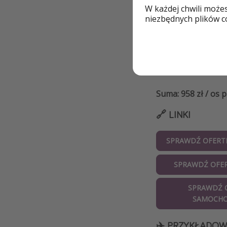
W każdej chwili może
wypożyczenie s
niezbędnych plików co
ocena obiektu:
wyżywienie: we
proponowany t
Suma: 958 zł / os 
🔗 LINKI
SPRAWDŹ OFERT
SPRAWDŹ OFE
SPRAWDŹ 
SAMOCH
✈️ PRZYKŁADOW