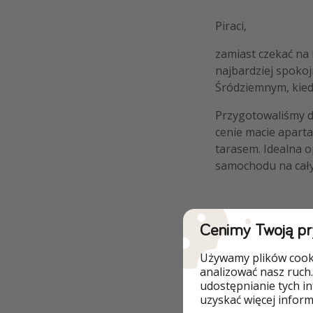
Piraci,
zamiast czekać na 
najbardziej spoko
Śródziemnym, kiedy
Przygotowaliśmy dl
cenie macie apart
tarasem. Idealna o
samochodu na cał
Cenimy Twoją p
Szczegóły
Używamy plików cooki
analizować nasz ruch.
przelot na tras
udostępnianie tych i
uzyskać więcej informa
7 noclegów w A