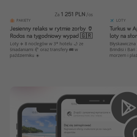
1 251 PLN
Za
/os
PAKIETY
LOTY
Jesienny relaks w rytmie zorby 🏺
Turkus w Ap
Rodos na tygodniowy wypad 🇬🇷
loty na sł
Loty ✈️ 8 noclegów w 3* hotelu 🌙 ze
Błyskawiczna 
śniadaniami 🥐 oraz transfery 🚌 w
Brindisi i Bari
październiku ☀️
morzem i plaż