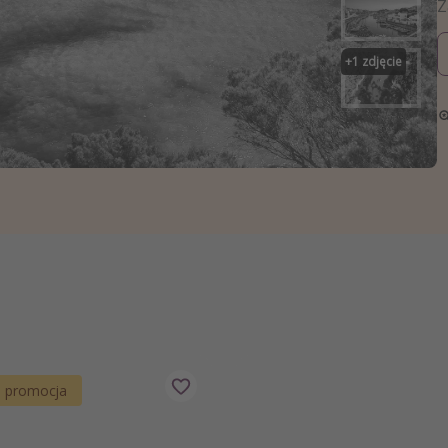
zystkie
+
1
zdjęcie
a promocja