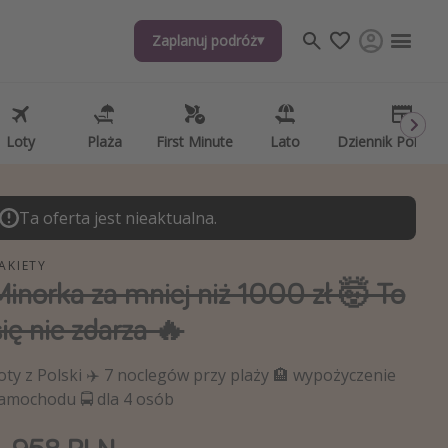
Zaplanuj podróż
j tematów
, ciekawostki, porady podróżnicze
psze aplikacje podróżnicze
Loty
Plaża
First Minute
Lato
Dziennik Pokład
ndarz podróży
Ta oferta jest nieaktualna.
AKIETY
Minorka za mniej niż 1000 zł 🤯 To
się nie zdarza 🔥
oty z Polski ✈️ 7 noclegów przy plaży 🏨 wypożyczenie
amochodu 🚍 dla 4 osób