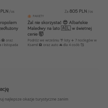
 PLN
805 PLN
/os
Za
/os
PAKIETY
kropolem
Żal nie skorzystać 😎 Albańskie
zedłużony
Malediwy na lato 🇦🇱 w świetnej
cenie 🤯
 🏨 oraz
Podróż we wrześniu 🌴 loty ✈️ 7 noclegów w
 i listopada
Ksamil 🏨 oraz auto 🚘 dla 4 osób 🥰
ację
 kanału na WhatsApp
uj najlepsze okazje turystyczne zanim
nicze, porady ekspertów i wiele więcej!