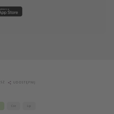
ISZ
UDOSTĘPNIJ
j
Cze
Lip