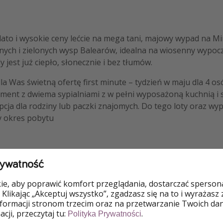
lato i wysokie ceny lećcie na mega tani, majowy wypad na Mi
jnych i zielonych wysp Balearów, idealna na wiosenny wyp
 jest już ciepło, słonecznie i bez tłumów.
a Was świetną ofertę first minute – tydzień w maju dla 4 os
ament z dwiema sypialniami z w pełni wyposażoną kuchnią i
pcja dla rodziny lub paczki znajomych. Do tego loty oraz wy
y okres pobytu
rywatność
e, aby poprawić komfort przeglądania, dostarczać spersonal
 Klikając „Akceptuj wszystko”, zgadzasz się na to i wyrażasz
ie: Warszawa - Minorka - Warszawa - 548 zł/os
nformacji stronom trzecim oraz na przetwarzanie Twoich da
cji, przeczytaj tu:
.
partamentos Son Bou Gardens - 305 zł/os
Polityka Prywatności