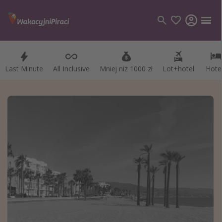
Last Minute
Last Minute
All Inclusive
All Inclusive
Mniej niż 1000 zł
Mniej niż 1000 zł
Lot+hotel
Lot+hotel
Hote
Hote
Kategorie
Loty
Hotele
Wakacje
Rejsy
Kierunki
Grecja
Turcja
Egipt