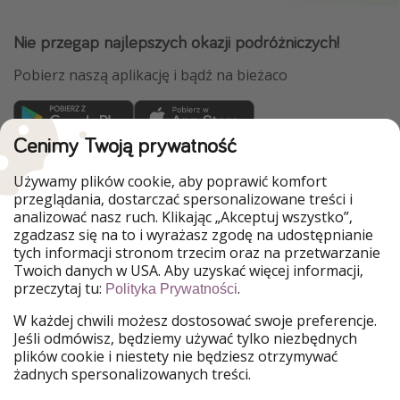
Nie przegap najlepszych okazji podróżniczych!
Pobierz naszą aplikację i bądź na bieżaco
Cenimy Twoją prywatność
WakacyjniPiraci są częścią Grupy HolidayPirates
Używamy plików cookie, aby poprawić komfort
Nasze rynki
przeglądania, dostarczać spersonalizowane treści i
analizować nasz ruch. Klikając „Akceptuj wszystko”,
PiratinViaggio
HolidayPirates
zgadzasz się na to i wyrażasz zgodę na udostępnianie
VakantiePiraten
VoyagesPirates
tych informacji stronom trzecim oraz na przetwarzanie
Ferienpiraten
Urlaubspiraten
Twoich danych w USA. Aby uzyskać więcej informacji,
Urlaubspiraten
ViajerosPiratas
przeczytaj tu:
.
Polityka Prywatności
TravelPirates
W każdej chwili możesz dostosować swoje preferencje.
Nasza grupa
Jeśli odmówisz, będziemy używać tylko niezbędnych
HolidayPirates Group
plików cookie i niestety nie będziesz otrzymywać
żadnych spersonalizowanych treści.
Poznaj nas!
Informacje prawne