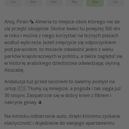
Lut
Mar
Kwi
Maj
Cze
Lip
Ahoj, Piraci 🦜 Almeria to miejsce obok którego nie da
się przejść obojętnie. Słońce świeci tu powyżej 300 dni
w roku i można z niego korzystać na licznych plażach
wzdłuż wybrzeża. Jeżeli zmęczycie się odpoczynkiem
pod parasolem, to możecie odwiedzić jeden z wielu
parków krajobrazowych w pobliżu, a także zagłębić się
w historię arabskiego dziedzictwa odwiedzając słynną
Alcazabę.
Andaluzja tuż przed sezonem to świetny pomysł na
urlop 🇪🇸 Tłumy są mniejsze, a pogoda i tak sięga już
30 stopni. Zaopatrzcie się w dobry krem z filtrem i
nakrycie głowy 🎩
Na lotnisku odbierzecie auto, dzięki któremu zyskacie
elastyczność i dojedziecie do swojego apartamentu.