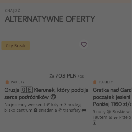
Weekend dla dwojga
ZNAJDŹ
ALTERNATYWNE OFERTY
City Break
Hotele SPA i wellness
Sylwester za granicą
Wyjazd na narty
City Break
Wyjazdy na Majówkę
Wszystkie
703 PLN
Za
/os
Więcej tematów
PAKIETY
PAKIETY
Gruzja 🇬🇪 Kierunek, który podbija
Gratka nad Gardą 🇮
Newsy, ciekawostki, porady podróżnicze
serca podróżników 😍
początek jesieni
Najlepsze aplikacje podróżnicze
Poniżej 1160 zł/
Na jesienny weekend 🍂 loty ✈️ 3 noclegi
blisko centrum 🏨 śniadania 🥐 transfery 🚌
Kalendarz podróży
5 nocy 😎 Boskie wid
i autem 🛫 🚙 Przeło
🗓️