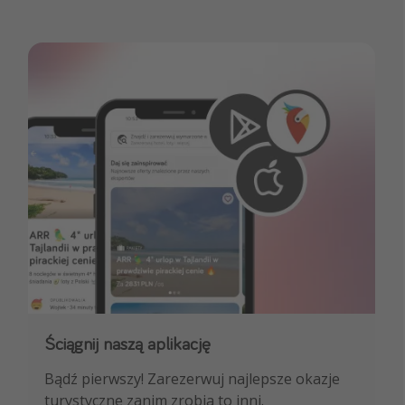
Ściągnij naszą aplikację
Dołącz do naszego kanału na WhatsApp
Bądź pierwszy! Zarezerwuj najlepsze okazje
NAJLEPSZE oferty podróżnicze, porady
turystyczne zanim zrobią to inni.
ekspertów i wiele więcej!