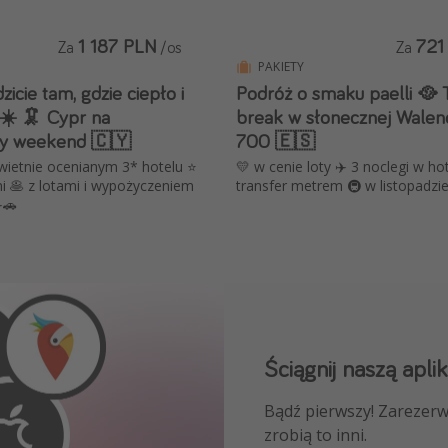
1 187 PLN
721
Za
/os
Za
PAKIETY
zicie tam, gdzie ciepło i
Podróż o smaku paelli 🥘 T
 ☀️ 🦑 Cypr na
break w słonecznej Walenc
ny weekend 🇨🇾
700 🇪🇸
wietnie ocenianym 3* hotelu ⭐️
💛 w cenie loty ✈️ 3 noclegi w ho
i 🥞 z lotami i wypożyczeniem
transfer metrem 🚇 w listopadzie
️🚗
Ściągnij naszą aplik
Dołącz do naszego
Bądź pierwszy! Zarezerw
NAJLEPSZE oferty podróż
zrobią to inni.