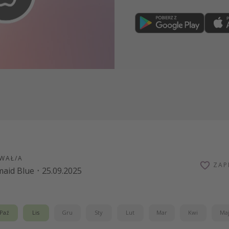
Dołącz teraz
WAŁ/A
ZAP
aid Blue
·
25.09.2025
Paź
Lis
Gru
Sty
Lut
Mar
Kwi
Ma