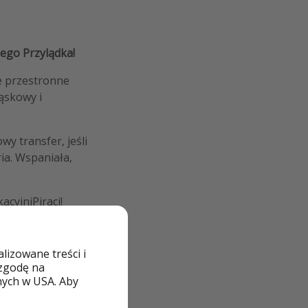
ego Przylądka!
je przestronne
ąskowy i
wy transfer, jeśli
ia. Wspaniała,
cyjniPiraci!
izowane treści i
 zgodę na
nych w USA. Aby