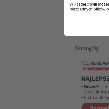
W każdej chwili może
Basen
niezbędnych plików co
Blisko plaży
Szczegóły