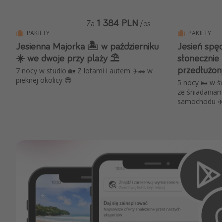
1 384 PLN
Za
/os
PAKIETY
PAKIETY
Jesienna Majorka 🏝️ w październiku
Jesień spęd
☀️ we dwoje przy plaży ⛱️
słonecznie
przedłużo
7 nocy w studio 🏡 Z lotami i autem ✈️🚗 w
pięknej okolicy 😎
5 nocy 🛌 w ś
ze śniadaniam
samochodu ✈