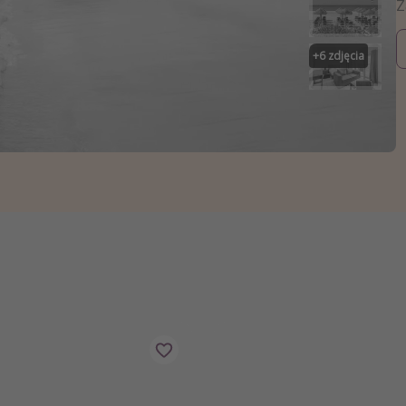
zystkie
+
6
zdjęcia