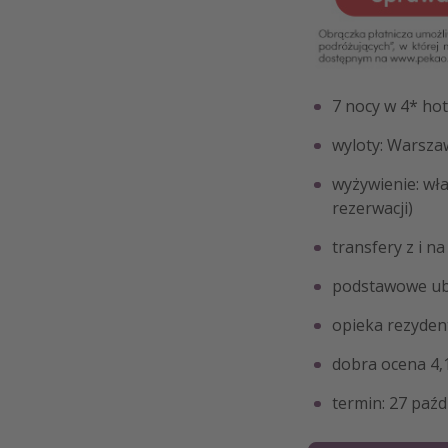
7 nocy w 4* hot
wyloty: Warsza
wyżywienie: wł
rezerwacji)
transfery z i na
podstawowe ub
opieka rezyden
dobra ocena 4,
termin: 27 paźd