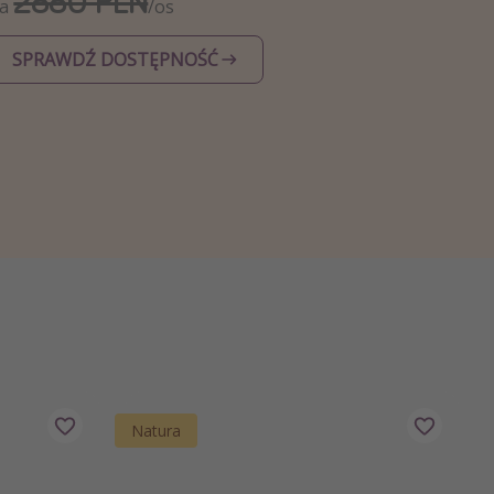
2880 PLN
Za
/os
SPRAWDŹ DOSTĘPNOŚĆ
Natura