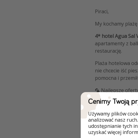
Piraci,
My kochamy plażę i
4* hotel Agua Sal 
apartamenty z bal
restaurację.
Plaża hotelowa odd
nie chcecie iść pi
pomocna i przemił
🦜 Najlepsze ofert
Cenimy Twoją p
Używamy plików cooki
analizować nasz ruch.
udostępnianie tych i
Dlaczego wart
uzyskać więcej informa