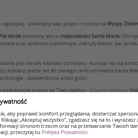
 egzotykę, ucieknijmy więc jesieni i ruszmy na
Wyspy Zielon
Vila Verde
położony jest w
miejscowości Santa Maria
. Oferu
konem oraz aneksem kuchennym, odkryty basen, bar przek
alona jest niecały kilometr od hotelu - kursuje na nią darmo
eszo; autobus jedzie też do samego centrum miasta Santa Mar
a obsługa - potwierdzone przez gości.
y podróżnicze prosto na Twój telefon -
ściągnij aplikację
Waka
rywatność
e, aby poprawić komfort przeglądania, dostarczać spersonal
 Klikając „Akceptuj wszystko”, zgadzasz się na to i wyrażasz
nformacji stronom trzecim oraz na przetwarzanie Twoich da
o
cji, przeczytaj tu:
.
Polityka Prywatności