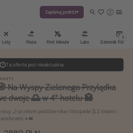
Zaplanuj podróż
Zaplanuj podróż
j tematów
, ciekawostki, porady podróżnicze
psze aplikacje podróżnicze
Loty
Loty
Plaża
Plaża
First Minute
First Minute
Lato
Lato
Dziennik Pokład
Dziennik Pokład
ndarz podróży
Ta oferta jest nieaktualna.
AKIETY
🧭 Na Wyspy Zielonego Przylądka
we dwoje 🌅 w 4* hotelu 🏩
 nocy 🌙 przełom października i listopada 🗓️ Z lotami i
ransferami ✈️🚐