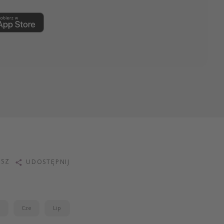
ISZ
UDOSTĘPNIJ
j
Cze
Lip