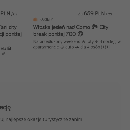
 PLN
659 PLN
/os
Za
/os
PAKIETY
ani city
Włoska jesień nad Como 🏞️ City
ji poniżej
break poniżej 700 😍
Na przedłużony weekend 🔥 loty ✈️ 4 noclegi w
apartamencie 🌙 auto 🚗 dla 4 osób 🇮🇹
telu 🏨
 🍂
ację
 kanału na WhatsApp
uj najlepsze okazje turystyczne zanim
nicze, porady ekspertów i wiele więcej!