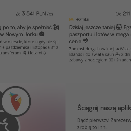
3 541 PLN
211
Za
/os
Od
HOTELE
 po to, aby je spełniać 🗽
Dzisiaj jeszcze taniej 🤯 E
 w Nowym Jorku 🎃
paszportu i lotów w mega n
cenie 🌴
ń w mieście, które nigdy nie śpi
e października i listopada 🍂 z
Zamiast drogich wakacji 🔥Wstęp
ransferami 🚆 i lotami ✈️
Islands i do świata saun 🏝️ 2 dn
zabawy z noclegiem 🧖‍♀️ i śniada
Ściągnij naszą aplik
Dołącz do naszego
Bądź pierwszy! Zarezerw
NAJLEPSZE oferty podróż
zrobią to inni.