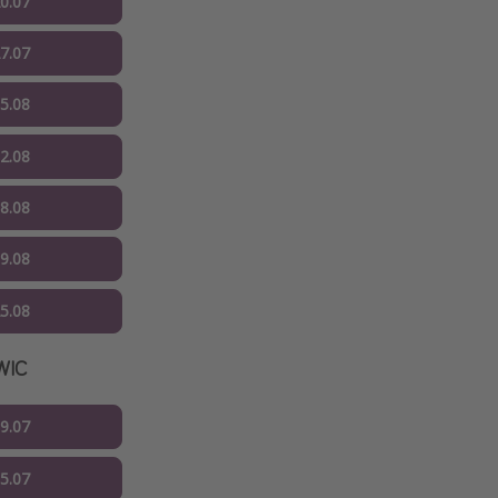
20.07
27.07
05.08
12.08
18.08
19.08
25.08
WIC
09.07
15.07