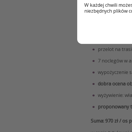
SPRAWDŹ OFERT
W każdej chwili może
niezbędnych plików co
SPRAWDŹ OFE
SPRAWDŹ 
SAMOCH
przelot na tras
7 noclegów w a
wypożyczenie s
dobra ocena ob
wyżywienie: wł
proponowany ter
Suma: 970 zł / os 