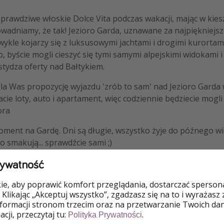
rawdziwe włoskie Dolce Vita podczas wakacji, mając w kiesz
owadniamy, że tak! Jezioro Garda, uznawane za najpiękniejsz
zwykle kojarzy się z luksusowymi jachtami i drogimi kurortam
, byście mogli cieszyć się tymi samymi alpejskimi widokami 
stydza oferty nad Bałtykiem.
la Was propozycję wyjazdu 'zrób to sam' nad Jezioro Gard
acie loty, auto i apartament, więc codziennie będziecie mogl
ora
moment na Gardę. Dni są długie, wszystko żyje do późnego wie
o smakują... sprawdźcie sami ;)
rywatność
e, aby poprawić komfort przeglądania, dostarczać spersonal
 Klikając „Akceptuj wszystko”, zgadzasz się na to i wyrażasz
nformacji stronom trzecim oraz na przetwarzanie Twoich da
cji, przeczytaj tu:
.
Polityka Prywatności