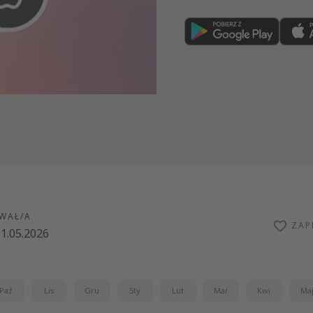
Dołącz teraz
WAŁ/A
ZAP
1.05.2026
Paź
Lis
Gru
Sty
Lut
Mar
Kwi
Ma