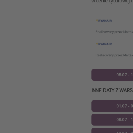
w cenie tytułowej
08.07 - 
INNE DATY Z WAR
01.07 - 
08.07 - 