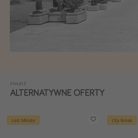
Ws
ZNAJDŹ
ALTERNATYWNE OFERTY
Last Minute
City Break