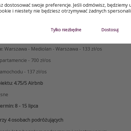
Ę NOCLEGÓW
sz dostosować swoje preferencje. Jeśli odmówisz, będziemy 
okie i niestety nie będziesz otrzymywać żadnych spersonali
RTĘ LOTÓW
OFERTĘ
Tylko niezbędne
Dostosuj
ODÓW
ie: Warszawa - Mediolan - Warszawa - 133 zł/os
partamencie - 700 zł/os
amochodu - 137 zł/os
iektu: 4.75/5 Airbnb
asne
min: 8 - 15 lipca
przy 4 osobach podróżujących