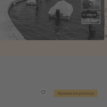
zystkie
+
1
zdjęcie
Błyskawiczna promocja