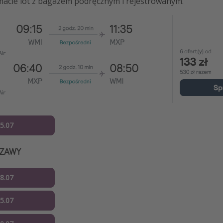
 macie lot z bagażem podręcznym i rejestrowanym.
15.07
SZAWY
08.07
15.07