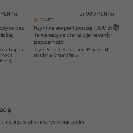
 PLN
989 PLN
/os
Za
/os
PAKIETY
gzotyka bez
Rzym na sierpień poniżej 1000 zł 🤯
iskiej
Ta wakacyjna oferta bije rekordy
popularności
 do Tropical
loty z Polski ✈️ 3 noclegi w 4* hotelu 🏨
i mokrej
śniadania 🥐 transfer 🚙
niem 🥯
ację
 kanału na WhatsApp
uj najlepsze okazje turystyczne zanim
nicze, porady ekspertów i wiele więcej!