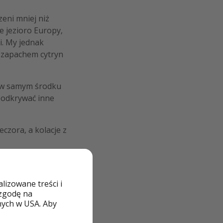
eni mniej niż
e jezioro Europy,
i. My jednak
i zapachem cytryn
a w samym środku
i odkrywać inne
czora, a kolacje z
izowane treści i
 zgodę na
nych w USA. Aby