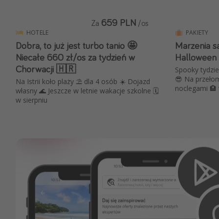
659 PLN
Za
/os
HOTELE
PAKIETY
Dobra, to już jest turbo tanio 🤩
Marzenia są
Niecałe 660 zł/os za tydzień w
Halloween
Chorwacji 🇭🇷
Spooky tydzie
😎 Na przełomi
Na Istrii koło plaży ⛱ dla 4 osób ☀️ Dojazd
noclegami 🏨 t
własny 🌊 Jeszcze w letnie wakacje szkolne 🗓️
w sierpniu