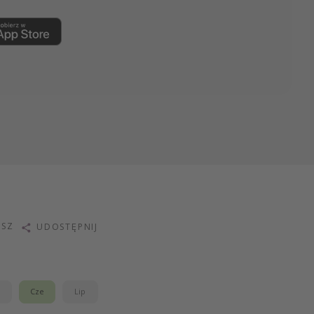
ISZ
UDOSTĘPNIJ
j
Cze
Lip