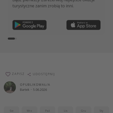
turystyczne zanim zrobią to inni.
ekspertów i wiele więcej!
Dołącz teraz
ZAPISZ
UDOSTĘPNIJ
OPUBLIKOWAŁ/A
Bartek
·
5.06.2026
Sie
Wrz
Paź
Lis
Gru
Sty