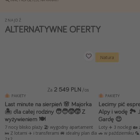
Weekend dla dwojga
City Break
ZNAJDŹ
ALTERNATYWNE OFERTY
Hotele SPA i wellness
Sylwester za granicą
Wyjazd na narty
Natura
Wyjazdy na Majówkę
Wszystkie
Więcej tematów
2 549 PLN
Za
/os
PAKIETY
PAKIETY
Newsy, ciekawostki, porady podróżnicze
Last minute na sierpień 🌸 Majorka
Lecimy pić espr
Najlepsze aplikacje podróżnicze
🏝️ dla całej rodziny 🧑‍🧑‍🧒‍🧒 Z
Alpy i wodę 🏞️
wyżywieniem 🍽️
Gardę 😍
Kalendarz podróży
7 nocy blisko plaży 🏖 wygodny apartament
Loty ✈️ 3 noclegi 
🛌 Z lotami ✈️ i transferami 🚐 idealny plan dla
🚗 w październiku 🦜
2+2