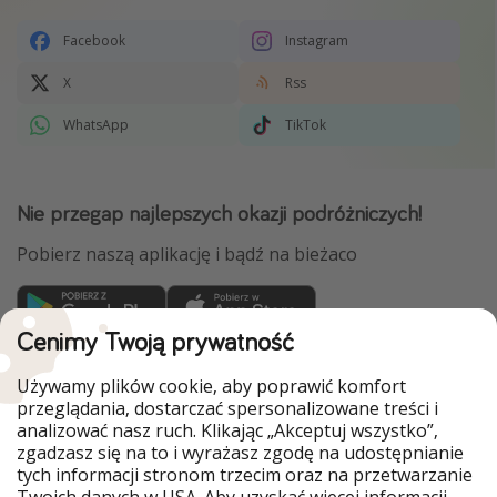
Facebook
Instagram
X
Rss
WhatsApp
TikTok
Nie przegap najlepszych okazji podróżniczych!
Pobierz naszą aplikację i bądź na bieżaco
Cenimy Twoją prywatność
WakacyjniPiraci są częścią Grupy HolidayPirates
Używamy plików cookie, aby poprawić komfort
Nasze rynki
przeglądania, dostarczać spersonalizowane treści i
analizować nasz ruch. Klikając „Akceptuj wszystko”,
PiratinViaggio
HolidayPirates
zgadzasz się na to i wyrażasz zgodę na udostępnianie
VakantiePiraten
VoyagesPirates
tych informacji stronom trzecim oraz na przetwarzanie
Ferienpiraten
Urlaubspiraten
Twoich danych w USA. Aby uzyskać więcej informacji,