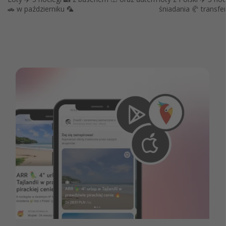
🚗 w październiku 🦜
śniadania 🥐 transfer