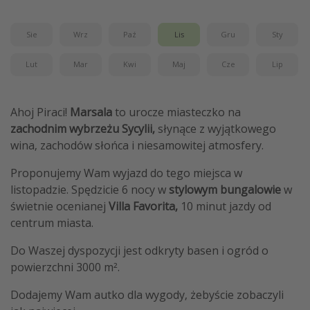
Sie
Wrz
Paź
Lis
Gru
Sty
Lut
Mar
Kwi
Maj
Cze
Lip
Ahoj Piraci!
Marsala
to urocze miasteczko na
zachodnim wybrzeżu Sycylii,
słynące z wyjątkowego
wina, zachodów słońca i niesamowitej atmosfery.
Proponujemy Wam wyjazd do tego miejsca w
listopadzie. Spędzicie 6 nocy w
stylowym bungalowie
w
świetnie ocenianej
Villa Favorita,
10 minut jazdy od
centrum miasta.
Do Waszej dyspozycji jest odkryty basen i ogród o
powierzchni 3000 m².
Dodajemy Wam autko dla wygody, żebyście zobaczyli