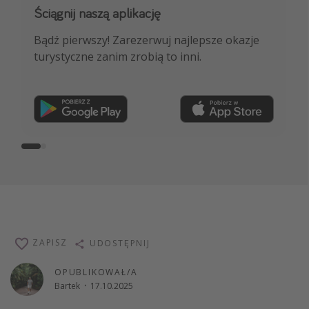
Ściągnij naszą aplikację
Dołącz do naszego kanału na WhatsApp
Bądź pierwszy! Zarezerwuj najlepsze okazje
NAJLEPSZE oferty podróżnicze, porady
turystyczne zanim zrobią to inni.
ekspertów i wiele więcej!
Dołącz teraz
ZAPISZ
UDOSTĘPNIJ
OPUBLIKOWAŁ/A
Bartek
·
17.10.2025