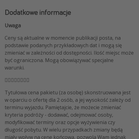
Dodatkowe informacje
Uwaga
Ceny są aktualne w momencie publikacji posta, na
podstawie podanych przykładowych dat i mogą się
zmieniać w zależności od dostępności. Ilość miejsc może
być ograniczona. Mogą obowiązywać specjalne
warunki.
🏴‍☠️🏴‍☠️🏴‍☠️🏴‍☠️
Tytułowa cena pakietu (za osobę) skonstruowana jest
w oparciu o ofertę dla 2 osób, a jej wysokość zależy od
terminu wyjazdu. Pamiętajcie, że możecie zmieniać
kryteria podróży - dodawać, odejmować osoby,
modyfikować terminy oraz opcje wyżywienia czy
długość pobytu. W wielu przypadkach zmiany będą
miały wpływ na cenę końcową, pozwolą Wam jednak