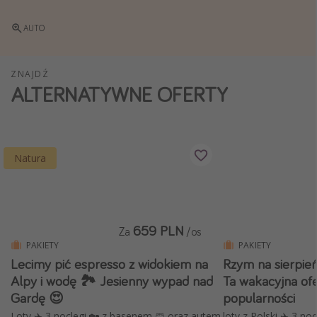
Weekend dla dwojga
AUTO
City Break
Hotele SPA i wellness
ZNAJDŹ
Sylwester za granicą
ALTERNATYWNE OFERTY
Wyjazd na narty
Wyjazdy na Majówkę
Wszystkie
Natura
Więcej tematów
Newsy, ciekawostki, porady podróżnicze
659 PLN
Za
/os
Najlepsze aplikacje podróżnicze
PAKIETY
PAKIETY
Lecimy pić espresso z widokiem na
Rzym na sierpień
Kalendarz podróży
Alpy i wodę 🏞️ Jesienny wypad nad
Ta wakacyjna ofe
Gardę 😍
popularności
Loty ✈️ 3 noclegi 🏡 z basenem 🩳 oraz autem
loty z Polski ✈️ 3 no