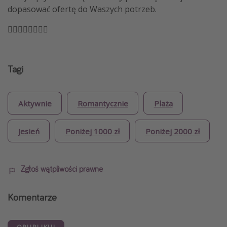
dopasować ofertę do Waszych potrzeb.
🏴‍☠️🏴‍☠️🏴‍☠️🏴‍☠️
Tagi
Aktywnie
Romantycznie
Plaża
Jesień
Poniżej 1000 zł
Poniżej 2000 zł
Zgłoś wątpliwości prawne
Komentarze