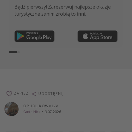
Bądź pierwszy! Zarezerwuj najlepsze okazje
NAJLEPSZE oferty podróżnicze, porady
turystyczne zanim zrobią to inni.
ekspertów i wiele więcej!
Dołącz teraz
ZAPISZ
UDOSTĘPNIJ
OPUBLIKOWAŁ/A
Santa Nick
·
9.07.2026