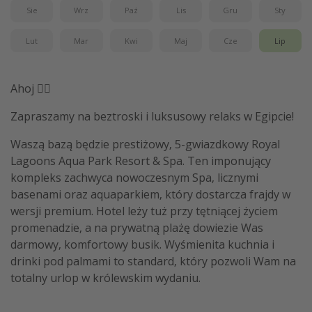
Sie
Wrz
Paź
Lis
Gru
Sty
Lut
Mar
Kwi
Maj
Cze
Lip
Ahoj 🏴‍☠️
Zapraszamy na beztroski i luksusowy relaks w Egipcie!
Waszą bazą będzie prestiżowy, 5-gwiazdkowy Royal
Lagoons Aqua Park Resort & Spa. Ten imponujący
kompleks zachwyca nowoczesnym Spa, licznymi
basenami oraz aquaparkiem, który dostarcza frajdy w
wersji premium. Hotel leży tuż przy tętniącej życiem
promenadzie, a na prywatną plażę dowiezie Was
darmowy, komfortowy busik. Wyśmienita kuchnia i
drinki pod palmami to standard, który pozwoli Wam na
totalny urlop w królewskim wydaniu.