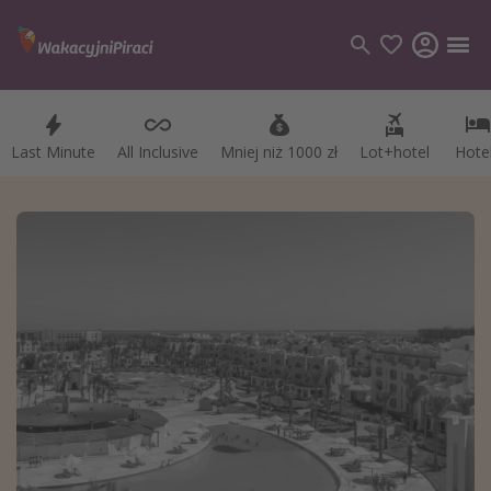
Last Minute
Last Minute
All Inclusive
All Inclusive
Mniej niż 1000 zł
Mniej niż 1000 zł
Lot+hotel
Lot+hotel
Hote
Hote
Kategorie
Loty
Hotele
Wakacje
Rejsy
Kierunki
Grecja
Turcja
Egipt