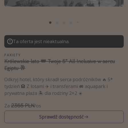
Albania
Zanzibar
Polska
Malediwy
Ta oferta jest nieaktualna.
Azja Południowo-Wschodnia
Tajlandia
PAKIETY
Królewskie lato 👑 Twoje 5* All Inclusive w sercu
Wszystkie kierunki
Egiptu 🥂
Rodzaj wyjazdu
Odkryj hotel, który skradł serca podróżników 🔥 5*
tydzień 🏨 Z lotami ✈️ i transferami 🚐 aquapark i
Wakacje Last Minute
prywatna plaża 🏝️ dla rodziny 2+2 ☀️
Wakacje All Inclusive
2365 PLN
Za
/os
Wakacje do 1000 PLN
Sprawdź dostępność
Wakacje z dziećmi
Noclegi z prywatnym jacuzzi w pokoju/na tarasie