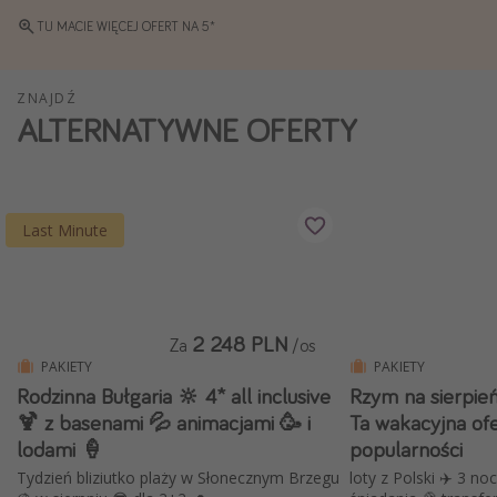
Weekend dla dwojga
TU MACIE WIĘCEJ OFERT NA 5*
City Break
Hotele SPA i wellness
ZNAJDŹ
ALTERNATYWNE OFERTY
Sylwester za granicą
Wyjazd na narty
Wyjazdy na Majówkę
Last Minute
Wszystkie
Więcej tematów
2 248 PLN
Za
/os
Newsy, ciekawostki, porady podróżnicze
PAKIETY
PAKIETY
Najlepsze aplikacje podróżnicze
Rodzinna Bułgaria 🔆 4* all inclusive
Rzym na sierpień
🍹 z basenami 💦 animacjami 🥳 i
Ta wakacyjna ofe
Kalendarz podróży
lodami 🍦
popularności
Tydzień bliziutko plaży w Słonecznym Brzegu
loty z Polski ✈️ 3 no