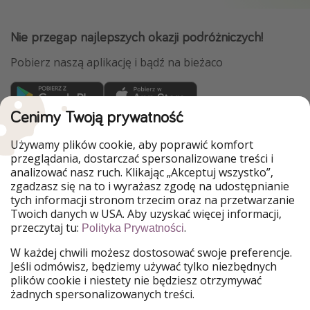
Nie przegap najlepszych okazji podróżniczych!
Pobierz naszą aplikację i bądź na bieżaco
Cenimy Twoją prywatność
WakacyjniPiraci są częścią Grupy HolidayPirates
Używamy plików cookie, aby poprawić komfort
Nasze rynki
przeglądania, dostarczać spersonalizowane treści i
analizować nasz ruch. Klikając „Akceptuj wszystko”,
PiratinViaggio
HolidayPirates
zgadzasz się na to i wyrażasz zgodę na udostępnianie
VakantiePiraten
VoyagesPirates
tych informacji stronom trzecim oraz na przetwarzanie
Ferienpiraten
Urlaubspiraten
Twoich danych w USA. Aby uzyskać więcej informacji,
Urlaubspiraten
ViajerosPiratas
przeczytaj tu:
.
Polityka Prywatności
TravelPirates
W każdej chwili możesz dostosować swoje preferencje.
Nasza grupa
Jeśli odmówisz, będziemy używać tylko niezbędnych
HolidayPirates Group
plików cookie i niestety nie będziesz otrzymywać
żadnych spersonalizowanych treści.
Poznaj nas!
Informacje prawne