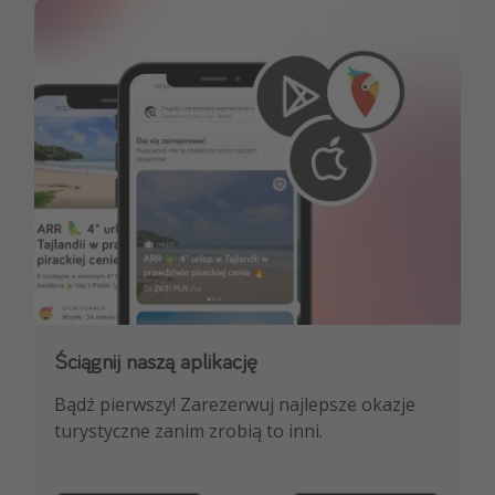
Ściągnij naszą aplikację
Dołącz do naszego kanału na WhatsApp
Bądź pierwszy! Zarezerwuj najlepsze okazje
NAJLEPSZE oferty podróżnicze, porady
turystyczne zanim zrobią to inni.
ekspertów i wiele więcej!