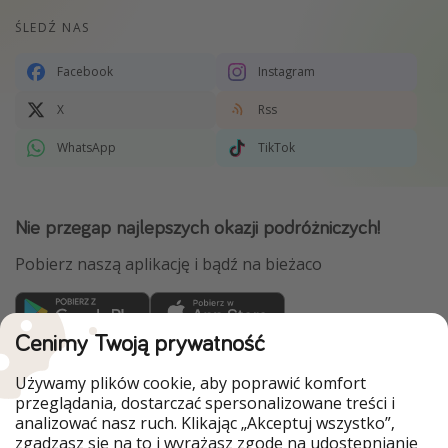
ŚLEDŹ NAS
Facebook
Instagram
X
Rss
WhatsApp
TikTok
Nie przegap najlepszych okazji podróżniczych!
Pobierz naszą aplikację i bądź na bieżaco
Cenimy Twoją prywatność
WakacyjniPiraci są częścią Grupy HolidayPirates
Używamy plików cookie, aby poprawić komfort
Nasze rynki
przeglądania, dostarczać spersonalizowane treści i
analizować nasz ruch. Klikając „Akceptuj wszystko”,
PiratinViaggio
HolidayPirates
zgadzasz się na to i wyrażasz zgodę na udostępnianie