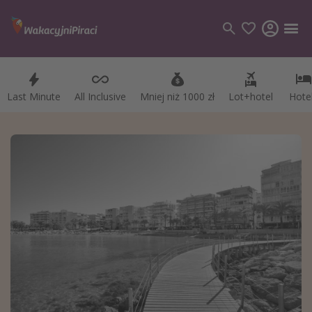
Last Minute
All Inclusive
Mniej niż 1000 zł
Lot+hotel
Hote
Kategorie
Loty
Hotele
Wakacje
Rejsy
Kierunki
Grecja
Turcja
Egipt