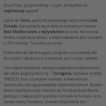
Ahoj Piraci, przychodzimy z super pomysłem na
majówkowy
wyjazd!
Lećcie do
Salou
, perły hiszpańskiego wybrzeża
Costa
Dorada.
Zatrzymacie się w dobrze ocenianym hotelu
Best Mediterraneo z wyżywieniem
w cenie. Na terenie
hotelu znajdziecie basen, a plaża oddalona jest zaledwie
o 350 metrów. Transfery w cenie!
Hotel oferuje także bogaty program rozrywkowy dla
dorosłych i dla dzieci (i oczywiście, jest tu plac zabaw!).
Ten region Katalonii zachwyca pięknymi krajobrazami,
ale także bogatą historią –
Tarragona
, wpisana na listę
UNESCO, kusi rzymskimi ruinami, a malownicze
miasteczka oferują prawdziwy kataloński klimat. Bardzo
blisko będziecie mieli również do PortAventura World,
jednego z najlepszych parków rozrywki w Europie. A do
samej stolicy Katalonii, również dojedziecie bez