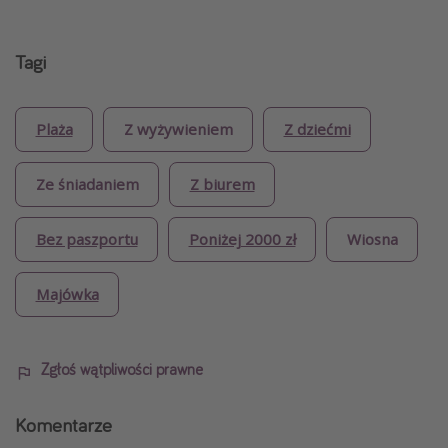
Tagi
Plaża
Z wyżywieniem
Z dziećmi
Ze śniadaniem
Z biurem
Bez paszportu
Poniżej 2000 zł
Wiosna
Majówka
Zgłoś wątpliwości prawne
Komentarze