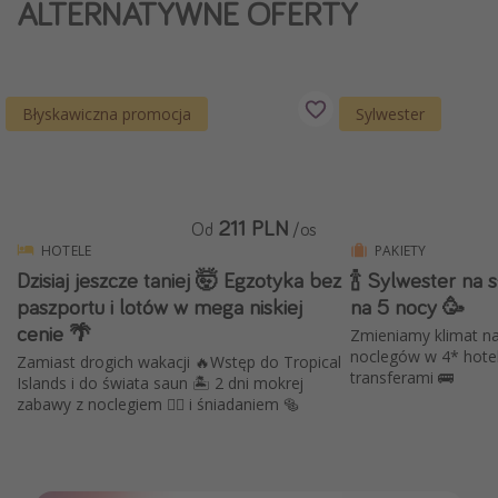
ALTERNATYWNE OFERTY
Weekend dla dwojga
City Break
Hotele SPA i wellness
Błyskawiczna promocja
Sylwester
Sylwester za granicą
Wyjazd na narty
Wyjazdy na Majówkę
211 PLN
Od
/os
Wszystkie
HOTELE
PAKIETY
Dzisiaj jeszcze taniej 🤯 Egzotyka bez
🍾 Sylwester na 
paszportu i lotów w mega niskiej
na 5 nocy 🥳
Więcej tematów
cenie 🌴
Zmieniamy klimat na
Newsy, ciekawostki, porady podróżnicze
noclegów w 4* hotel
Zamiast drogich wakacji 🔥Wstęp do Tropical
transferami 🚌
Islands i do świata saun 🏝️ 2 dni mokrej
Najlepsze aplikacje podróżnicze
zabawy z noclegiem 🧖‍♀️ i śniadaniem 🥯
Kalendarz podróży