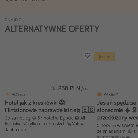
Weekend dla dwojga
City Break
ZNAJDŹ
ALTERNATYWNE OFERTY
Hotele SPA i wellness
Sylwester za granicą
Wyjazd na narty
Jesień
Wyjazdy na Majówkę
Wszystkie
Więcej tematów
238 PLN
Od
/os
HOTELE
PAKIETY
Newsy, ciekawostki, porady podróżnicze
Hotel jak z kreskówki 😱
Jesień spędzicie 
Najlepsze aplikacje podróżnicze
Flintstonowie naprawdę istnieją 🇪🇬
słonecznie ☀️ 
przedłużony we
Kalendarz podróży
Co za nocleg 😲 5* hotel w Egipcie 🏨 All
Inclusive 🍹 tylko dla dorosłych 🦕 Yabba
5 nocy 🛌 w świetni
dabba doo
ze śniadaniami 🥞 z
samochodu ✈️🚗