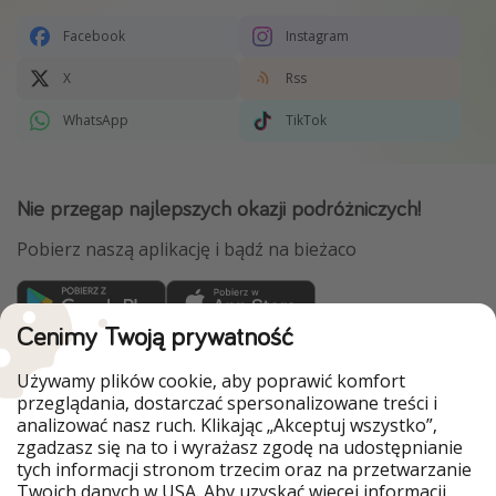
Facebook
Instagram
X
Rss
WhatsApp
TikTok
Nie przegap najlepszych okazji podróżniczych!
Pobierz naszą aplikację i bądź na bieżaco
Cenimy Twoją prywatność
WakacyjniPiraci są częścią Grupy HolidayPirates
Używamy plików cookie, aby poprawić komfort
Nasze rynki
przeglądania, dostarczać spersonalizowane treści i
analizować nasz ruch. Klikając „Akceptuj wszystko”,
PiratinViaggio
HolidayPirates
zgadzasz się na to i wyrażasz zgodę na udostępnianie
VakantiePiraten
VoyagesPirates
tych informacji stronom trzecim oraz na przetwarzanie
Ferienpiraten
Urlaubspiraten
Twoich danych w USA. Aby uzyskać więcej informacji,
Urlaubspiraten
ViajerosPiratas