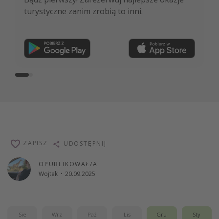
turystyczne zanim zrobią to inni.
ekspertów i wiele więcej!
Dołącz teraz
ZAPISZ
UDOSTĘPNIJ
OPUBLIKOWAŁ/A
Wojtek
·
20.09.2025
Sie
Wrz
Paź
Lis
Gru
Sty