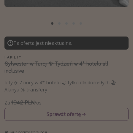
Albania
Zanzibar
Polska
Malediwy
Ta oferta jest nieaktualna.
Azja Południowo-Wschodnia
Tajlandia
PAKIETY
Sylwester w Turcji ✨ Tydzień w 4* hotelu all
Wszystkie kierunki
inclusive
Rodzaj wyjazdu
loty ✈️ 7 nocy w 4* hotelu 🌙 tylko dla dorosłych 🏖️
Alanya 🐚 transfery
Wakacje Last Minute
1942 PLN
Za
/os
Wakacje All Inclusive
Wakacje do 1000 PLN
Sprawdź ofertę
Wakacje z dziećmi
Noclegi z prywatnym jacuzzi w pokoju/na tarasie
INNE OFERTY DO TURCJI