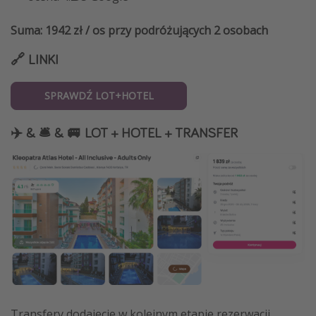
Suma: 1942 zł / os przy podróżujących 2 osobach
🔗 LINKI
SPRAWDŹ LOT+HOTEL
✈️ & 🛎️ & 🚐 LOT + HOTEL + TRANSFER
Transfery dodajecie w kolejnym etapie rezerwacji.