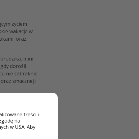
ącym życiem
skie wakacje w
akami, oraz
brodzika, mini
 gdy dorośli
cu nie zabraknie
 oraz smacznej i
izowane treści i
 zgodę na
nych w USA. Aby