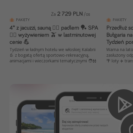
2 729 PLN
Za
/os
PAKIETY
PAKIETY
4* z jacuzzi, sauną 🧖‍♀️ padlem 🏓 SPA
Przedłuż so
💆‍♀️ wyżywieniem 🫒 w lastminutowej
Bułgaria n
cenie 💪
Tydzień pon
Tydzień w ładnym hotelu we włoskiej Kalabrii
Warna na lato
👢 z bogatą ofertą sportowo-rekreacyjną,
zasłużony o
animacjami i wieczorkami tematycznymi 🧑‍🩰
🌴 loty ✈️ tra