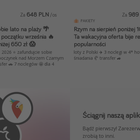
648 PLN
989
Za
/os
Za
PAKIETY
bie lato na plaży 🌴
Rzym na sierpień poniżej 
a początku września 🔥
Ta wakacyjna oferta bije r
iżej 650 zł 😱
popularności
 2026 ⭐ zafundujcie sobie
loty z Polski ✈️ 3 noclegi w 4* ho
dpoczynek nad Morzem Czarnym
śniadania 🥐 transfer 🚙
nsfer 🚗 7 noclegów 🤩 dla 4
Ściągnij naszą aplik
Dołącz do naszego
Bądź pierwszy! Zarezerw
NAJLEPSZE oferty podróż
zrobią to inni.