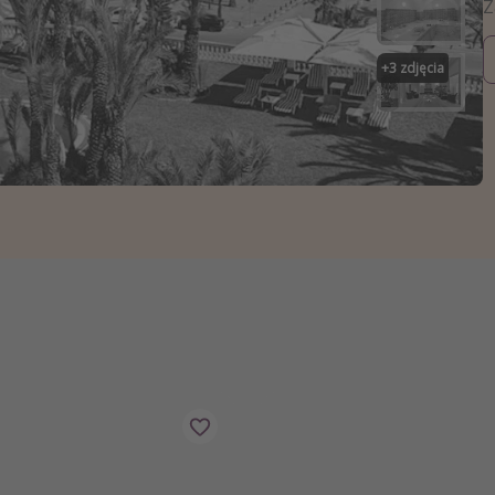
zystkie
+
3
zdjęcia