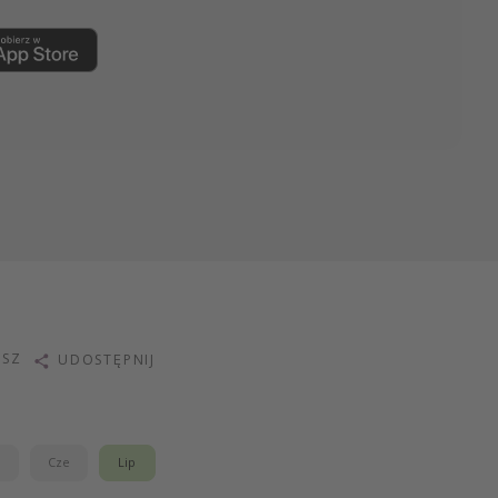
ISZ
UDOSTĘPNIJ
j
Cze
Lip