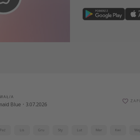
Dołącz teraz
WAŁ/A
ZAP
aid Blue
·
3.07.2026
Paź
Lis
Gru
Sty
Lut
Mar
Kwi
Ma