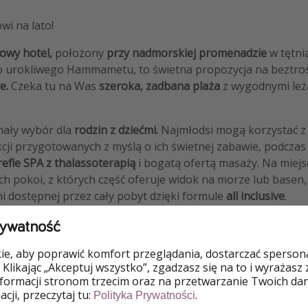
owi na lato!
owy hotel,
położony
przy nadmorskiej promenadzie
w tętni
ko urokliwego Hammametu, to świetna propozycja na beztro
ve.
Czeka tu na Was
szeroka, zadbana plaża
z wygodnymi leż
nały wybór dla
rodzin z dziećmi.
Najmłodsi mogą korzystać z 
akcji przygotowanych z myślą o ich świetnej zabawie, podczas
refie SPA z thalassoterapią
i bogatą ofertą masaży. Na miejs
h pokoi, z których część oferuje widok na morze lub basen,
i dostępnej przez cały pobyt dzięki formule
all inclusive
.
rywatność
e, aby poprawić komfort przeglądania, dostarczać spersonal
 Klikając „Akceptuj wszystko”, zgadzasz się na to i wyrażasz
nformacji stronom trzecim oraz na przetwarzanie Twoich da
cji, przeczytaj tu:
.
Polityka Prywatności