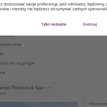
sz dostosować swoje preferencje. Jeśli odmówisz, będziemy 
éhari Hammamet Thalasso & Spa
okie i niestety nie będziesz otrzymywać żadnych spersonali
Tylko niezbędne
Dostosuj
inclusive
 lotnisko
ezpieczenie
ta
cena 4/5 na google
pca