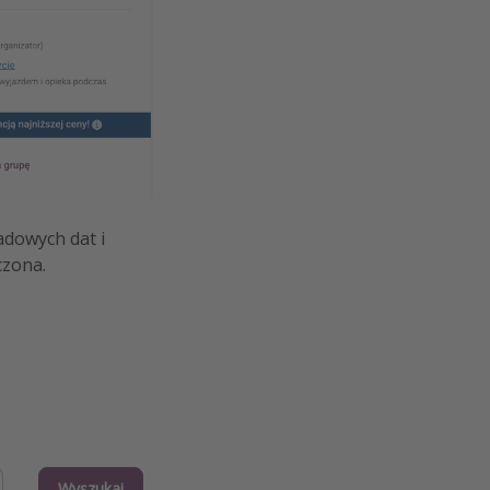
adowych dat i
czona.
Wyszukaj