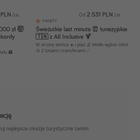
 PLN
2 531 PLN
/os
Od
/os
PAKIETY
1000 zł 🤯
Świeżutkie last minute ⏰ tunezyjskie
ekordy
🇹🇳 z All Inclusive 🍹
W stronę słońca ☀️ i plaż ⛱️ Wielki wybór ofert
🎨 Z lotami i transferami ✅
telu 🏨
ację
 kanału na WhatsApp
uj najlepsze okazje turystyczne zanim
nicze, porady ekspertów i wiele więcej!