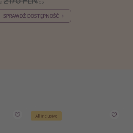
2175 PLN
Za
/os
SPRAWDŹ DOSTĘPNOŚĆ
All Inclusive