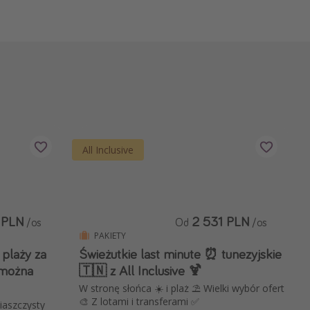
All Inclusive
 PLN
2 531 PLN
/os
Od
/os
PAKIETY
 plaży za
Świeżutkie last minute ⏰ tunezyjskie
 można
🇹🇳 z All Inclusive 🍹
W stronę słońca ☀️ i plaż ⛱️ Wielki wybór ofert
🎨 Z lotami i transferami ✅
iaszczysty