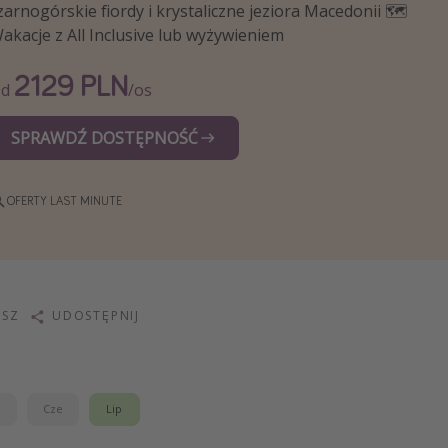
zarnogórskie fiordy i krystaliczne jeziora Macedonii 🗺️
akacje z All Inclusive lub wyżywieniem
2129 PLN
Od
/os
SPRAWDŹ DOSTĘPNOŚĆ
OFERTY LAST MINUTE
ISZ
UDOSTĘPNIJ
j
Cze
Lip