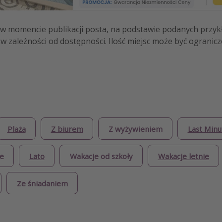
e w momencie publikacji posta, na podstawie podanych przyk
w zależności od dostępności. Ilość miejsc może być ograniczo
Plaża
Z biurem
Z wyżywieniem
Last Minu
e
Lato
Wakacje od szkoły
Wakacje letnie
Ze śniadaniem