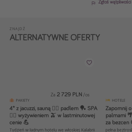
Zgłoś wątpliwośc
ZNAJDŹ
ALTERNATYWNE OFERTY
2 729 PLN
Za
/os
PAKIETY
HOTELE
4* z jacuzzi, sauną 🧖‍♀️ padlem 🏓 SPA
Zapomnij o
💆‍♀️ wyżywieniem 🫒 w lastminutowej
palmami 🌴 
cenie 💪
za bezcen 
Tydzień w ładnym hotelu we włoskiej Kalabrii
pełna beztros