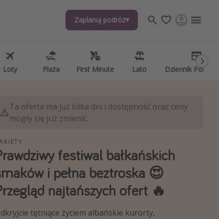
Zaplanuj podróż
Zaplanuj podróż
j tematów
, ciekawostki, porady podróżnicze
psze aplikacje podróżnicze
Loty
Loty
Plaża
Plaża
First Minute
First Minute
Lato
Lato
Dziennik Pokład
Dziennik Pokład
ndarz podróży
Ta oferta ma już kilka dni i dostępność oraz ceny
mogły się już zmienić.
AKIETY
Prawdziwy festiwal bałkańskich
smaków i pełna beztroska 😍
Przegląd najtańszych ofert 🔥
dkryjcie tętniące życiem albańskie kurorty,