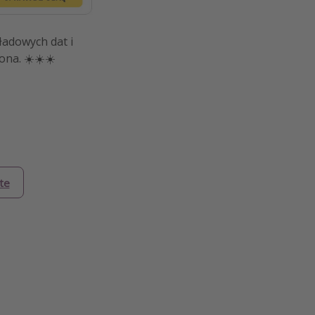
ładowych dat i
na. ️☀️☀️☀️
te