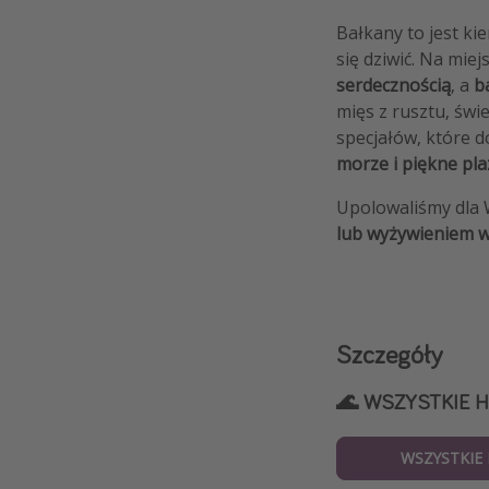
Bałkany to jest ki
się dziwić. Na mie
serdecznością
, a
b
mięs z rusztu, świ
specjałów, które 
morze i piękne pla
Upolowaliśmy dla 
lub wyżywieniem w
Szczegóły
🌊 WSZYSTKIE H
WSZYSTKIE