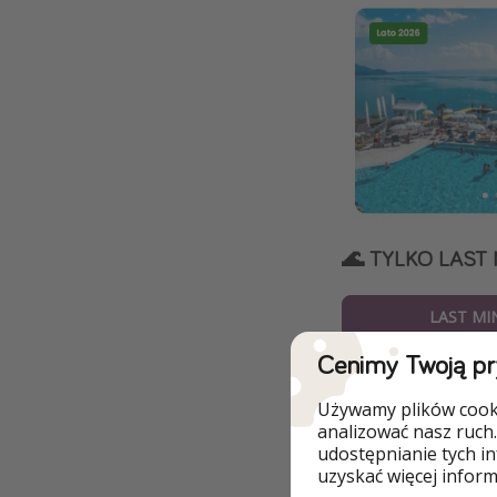
🌊 TYLKO LAST
LAST MI
Cenimy Twoją p
Używamy plików cooki
analizować nasz ruch.
udostępnianie tych i
uzyskać więcej informa