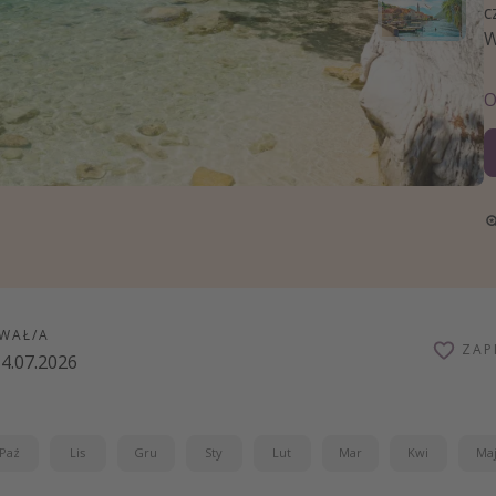
zystkie
c
W
WAŁ/A
ZAP
4.07.2026
Paź
Lis
Gru
Sty
Lut
Mar
Kwi
Ma