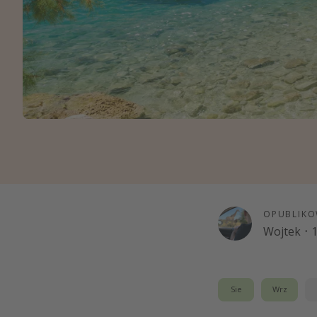
Ws
OPUBLIKO
Wojtek
·
1
Sie
Wrz