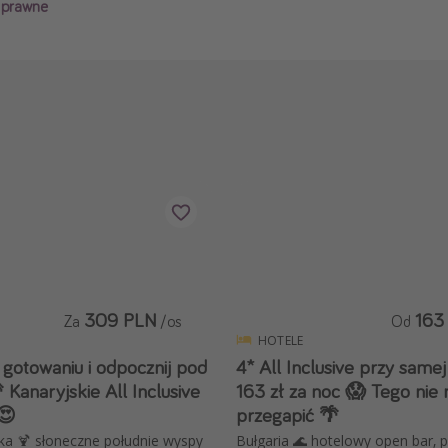
i prawne
309 PLN
163
Za
/os
Od
HOTELE
 gotowaniu i odpocznij pod
4* All Inclusive przy samej
Kanaryjskie All Inclusive
163 zł za noc 😱 Tego nie
😍
przegapić 🌴
ka 🍹 słoneczne południe wyspy
Bułgaria 🌊 hotelowy open bar, p