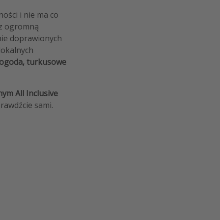
ości i nie ma co
s z ogromną
lnie doprawionych
 lokalnych
pogoda, turkusowe
ym All Inclusive
prawdźcie sami.