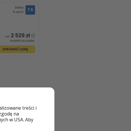
izowane treści i
 zgodę na
nych w USA. Aby