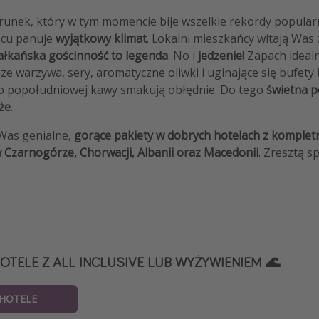
erunek, który w tym momencie bije wszelkie rekordy popularn
jscu panuje
wyjątkowy klimat
. Lokalni mieszkańcy witają Wa
ałkańska gościnność to legenda
. No i
jedzenie
! Zapach idea
eże warzywa, sery, aromatyczne oliwki i uginające się bufety
do popołudniowej kawy smakują obłędnie. Do tego
świetna 
że
.
Was genialne,
gorące pakiety w dobrych hotelach z kompletn
 Czarnogórze, Chorwacji, Albanii oraz Macedonii
. Zresztą s
OTELE Z ALL INCLUSIVE LUB WYŻYWIENIEM 🌊
 HOTELE