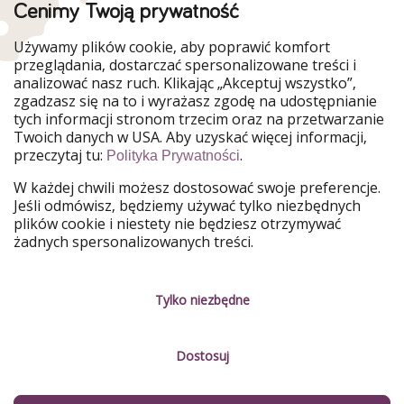
Cenimy Twoją prywatność
WakacyjniPiraci są częścią Grupy HolidayPirates
Używamy plików cookie, aby poprawić komfort
Nasze rynki
przeglądania, dostarczać spersonalizowane treści i
analizować nasz ruch. Klikając „Akceptuj wszystko”,
PiratinViaggio
HolidayPirates
zgadzasz się na to i wyrażasz zgodę na udostępnianie
VakantiePiraten
VoyagesPirates
tych informacji stronom trzecim oraz na przetwarzanie
Ferienpiraten
Urlaubspiraten
Twoich danych w USA. Aby uzyskać więcej informacji,
Urlaubspiraten
ViajerosPiratas
przeczytaj tu:
.
TravelPirates
Polityka Prywatności
W każdej chwili możesz dostosować swoje preferencje.
Nasza grupa
Jeśli odmówisz, będziemy używać tylko niezbędnych
HolidayPirates Group
plików cookie i niestety nie będziesz otrzymywać
żadnych spersonalizowanych treści.
Poznaj nas!
Informacje prawne
Praca
Regulamin
Tylko niezbędne
Media
Polityka prywatności
Dostosuj
Partnerzy
O firmie
Zrównoważony rozwój
Zarządzanie usługami