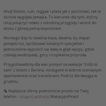
Ahoj! Słońce, rum, reggae i plaże jak z pocztówki, tak w
skrócie wygląda Jamajka. To kierunek dla tych, którzy
chcą połączyć relaks z odrobiną przygody i wrócić do
domu z głową pełną wspomnień.
Montego Bay to świetna baza, idealna, by złapać
jamajski luz, spróbować lokalnych specjałów i
jednocześnie wypuścić się dalej w głąb wyspy, gdzie
czekają wodospady, góry i tropikalna przyroda.
Przygotowaliśmy dla was pomysł na wakacje "zrób to
sam" z lotami z Berlina, noclegami w dobrze ocenianym
apartamencie oraz transferami. Podróż dla dwojga w
grudniu.
🦜 Najlepsze oferty podróżnicze prosto na Twój
telefon -
ściągnij aplikację
WakacyjniPiraci!