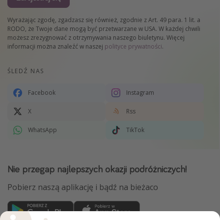
Wyrażając zgodę, zgadzasz się również, zgodnie z Art. 49 para. 1 lit. a
RODO, że Twoje dane mogą być przetwarzane w USA. W każdej chwili
możesz zrezygnować z otrzymywania naszego biuletynu. Więcej
informacji można znaleźć w naszej
polityce prywatności
.
ŚLEDŹ NAS
Facebook
Instagram
X
Rss
WhatsApp
TikTok
Nie przegap najlepszych okazji podróżniczych!
Pobierz naszą aplikację i bądź na bieżaco