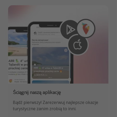
Ściągnij naszą aplikację
Dołącz do naszego kanału na WhatsApp
Bądź pierwszy! Zarezerwuj najlepsze okazje
NAJLEPSZE oferty podróżnicze, porady
turystyczne zanim zrobią to inni.
ekspertów i wiele więcej!