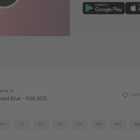
Dołącz teraz
WAŁ/A
ZAP
aid Blue
·
9.08.2025
Paź
Lis
Gru
Sty
Lut
Mar
Kwi
Ma