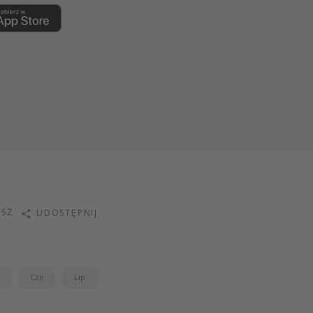
ISZ
UDOSTĘPNIJ
j
Cze
Lip