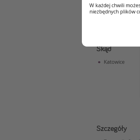
Bagaż rejestrowa
W każdej chwili może
niezbędnych plików co
Skąd
Katowice
Szczegóły