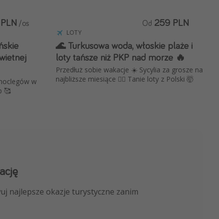
 PLN
259 PLN
/os
Od
LOTY
ńskie
🌊 Turkusowa woda, włoskie plaże i
wietnej
loty tańsze niż PKP nad morze 🔥
Przedłuż sobie wakacje ☀️ Sycylia za grosze na
najbliższe miesiące ❤️‍🔥 Tanie loty z Polski 🤯
 noclegów w
b 🥰
ację
 kanału na WhatsApp
uj najlepsze okazje turystyczne zanim
nicze, porady ekspertów i wiele więcej!