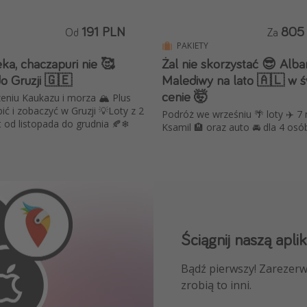
191 PLN
805
Od
Za
PAKIETY
ka, chaczapuri nie 🥰
Żal nie skorzystać 😎 Alba
do Gruzji 🇬🇪
Malediwy na lato 🇦🇱 w ś
cenie 🤯
eniu Kaukazu i morza 🏔️ Plus
ić i zobaczyć w Gruzji 💡Loty z 2
Podróż we wrześniu 🌴 loty ✈️ 7
t od listopada do grudnia 🍂❄
Ksamil 🏨 oraz auto 🚘 dla 4 osó
Ściągnij naszą aplik
Dołącz do naszego
Bądź pierwszy! Zarezerw
NAJLEPSZE oferty podróż
zrobią to inni.