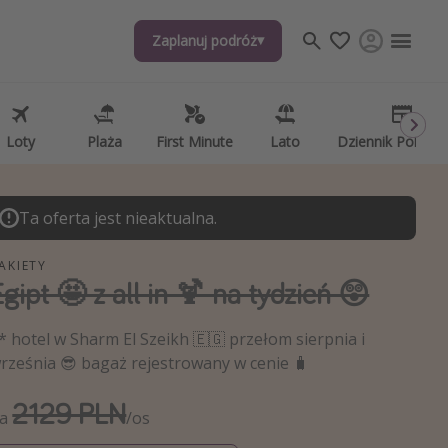
Zaplanuj podróż
Zaplanuj podróż
j tematów
, ciekawostki, porady podróżnicze
psze aplikacje podróżnicze
Loty
Loty
Plaża
Plaża
First Minute
First Minute
Lato
Lato
Dziennik Pokład
Dziennik Pokład
ndarz podróży
Ta oferta jest nieaktualna.
AKIETY
Egipt 🤩 z all in 🍹 na tydzień 😲
* hotel w Sharm El Szeikh 🇪🇬 przełom sierpnia i
rześnia 😎 bagaż rejestrowany w cenie 🧳
2129 PLN
Za
/os