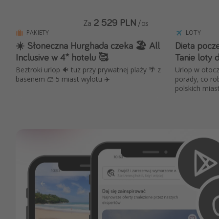
2 529 PLN
Za
/os
PAKIETY
LOTY
☀️ Słoneczna Hurghada czeka 🏖️ All
Dieta pocze
Inclusive w 4* hotelu 🥰
Tanie loty 
Beztroki urlop 🐠 tuż przy prywatnej plaży 🌴 z
Urlop w otocz
basenem 🩳 5 miast wylotu ✈️
porady, co rob
polskich mias