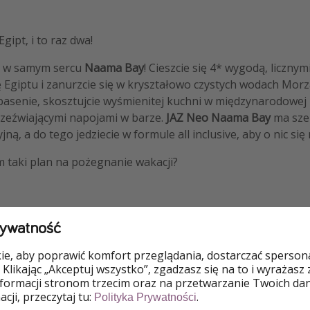
gipt, i to raz dwa!
lu w samym sercu
Naama Bay
! Cieszcie się 4* wygodą, liczny
ę Egiptu i zanurzcie się w kryształowo czystych wodach Mo
 basenie, skosztujcie wyśmienitej kuchni w międzynarodowej r
rzeźwiającymi napojami w barze.
JAZ Neo Naama Bay
ma sze
ą, a do tego jedziecie w formule all inclusive, aby o nic się 
m taki plan na pożegnanie wakacji?
rywatność
o
e, aby poprawić komfort przeglądania, dostarczać spersonal
 Klikając „Akceptuj wszystko”, zgadzasz się na to i wyrażasz
nformacji stronom trzecim oraz na przetwarzanie Twoich da
Z lotami
All Inclusi
cji, przeczytaj tu:
.
Polityka Prywatności