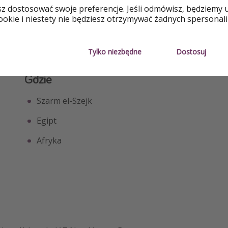
ny
sz dostosować swoje preferencje. Jeśli odmówisz, będziemy 
okie i niestety nie będziesz otrzymywać żadnych spersonali
Tylko niezbędne
Dostosuj
Gdzie
Szarm el-Szejk
Egipt
Afryka