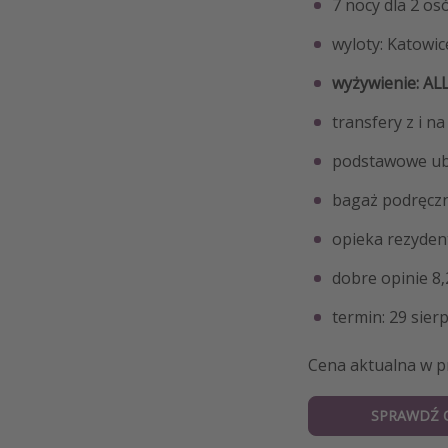
7 nocy dla 2 o
wyloty: Katowic
wyżywienie: AL
transfery z i na
podstawowe ub
bagaż podręczn
opieka rezyden
dobre opinie 8
termin: 29 sier
Cena aktualna w p
SPRAWDŹ 