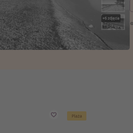
zystkie
+
6
zdjęcia
Plaża