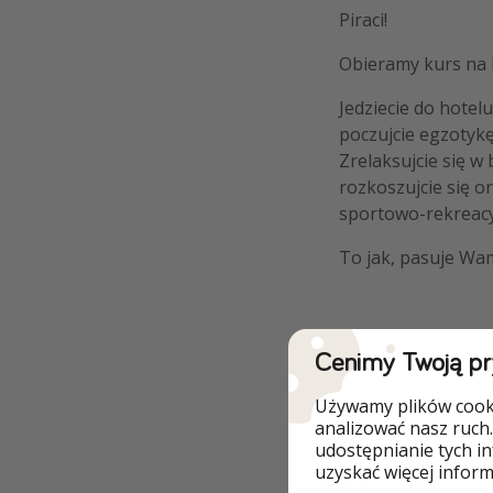
Piraci!
Obieramy kurs na E
Jedziecie do hote
poczujcie egzotyk
Zrelaksujcie się w
rozkoszujcie się o
sportowo-rekreacyjn
To jak, pasuje Wa
Cenimy Twoją p
Dlaczego wart
Używamy plików cooki
analizować nasz ruch.
udostępnianie tych i
Basen
uzyskać więcej informa