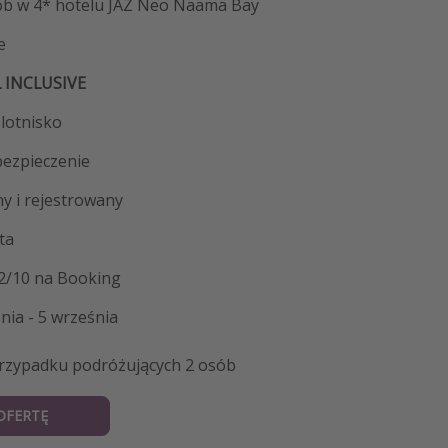
sób w 4* hotelu JAZ Neo Naama Bay
e
L INCLUSIVE
 lotnisko
ezpieczenie
y i rejestrowany
ta
,2/10 na Booking
pnia - 5 września
rzypadku podróżujących 2 osób
OFERTĘ