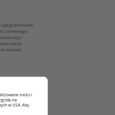
mi udogodnieniami,
rza Czerwonego.
estauracji i
roką ofertę
nie martwić.
izowane treści i
 zgodę na
nych w USA. Aby
ve