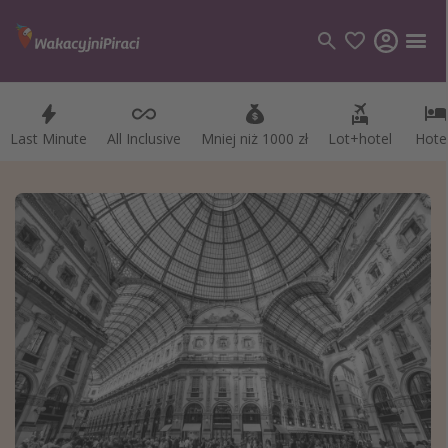
Last Minute
Last Minute
All Inclusive
All Inclusive
Mniej niż 1000 zł
Mniej niż 1000 zł
Lot+hotel
Lot+hotel
Hote
Hote
Kategorie
Loty
Hotele
Wakacje
Rejsy
Kierunki
Grecja
Turcja
Egipt