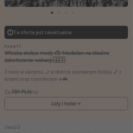
Albania
Zanzibar
Polska
Ta oferta jest nieaktualna.
Malediwy
Azja Południowo-Wschodnia
PAKIETY
Włoska stolica mody 👜 Mediolan na idealne
Tajlandia
zakończenie wakacji 🇮🇹
Wszystkie kierunki
3 noce w sierpniu 🌙 w dobrze ocenianym hotelu 💅 z
lotami oraz transferami ✈️🚌
Rodzaj wyjazdu
781 PLN
Za
/os
Wakacje Last Minute
Wakacje All Inclusive
Loty i hotel
Wakacje do 1000 PLN
Wakacje z dziećmi
ZNAJDŹ
Noclegi z prywatnym jacuzzi w pokoju/na tarasie