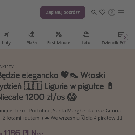
Zaplanuj podróż
j tematów
, ciekawostki, porady podróżnicze
psze aplikacje podróżnicze
Loty
Plaża
First Minute
Lato
Dziennik Pokład
ndarz podróży
AKIETY
Będzie elegancko 💖👠 Włoski
tydzień 🇮🇹 Liguria w pigułce 💊
Niecałe 1200 zł/os 😱
inque Terre, Portofino, Santa Margherita oraz Genua
 Z lotami i autem ✈️🚗 We wrześniu 🗓️ dla 4 piratów 🏴‍☠️
1186 PLN
Za
/os