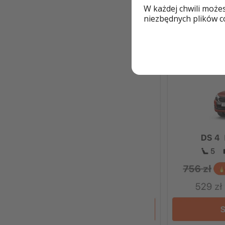
W każdej chwili może
niezbędnych plików co
🚗 Teraz mamy dla