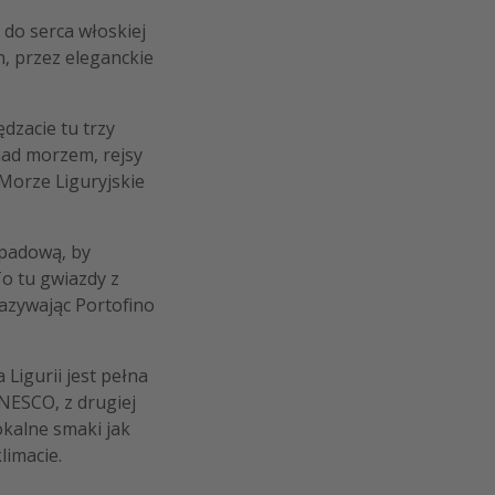
,
do serca włoskiej
h, przez eleganckie
dzacie tu trzy
ad morzem, rejsy
Morze Liguryjskie
ypadową, by
o tu gwiazdy z
azywając Portofino
 Ligurii jest pełna
UNESCO, z drugiej
okalne smaki jak
limacie.