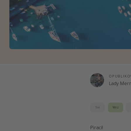
Ws
OPUBLIKO
Lady Merm
Sie
Wrz
Piraci!