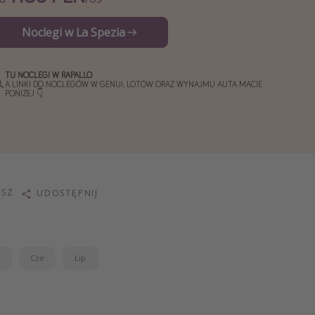
Noclegi w La Spezia
TU NOCLEGI W RAPALLO
A LINKI DO NOCLEGÓW W GENUI, LOTÓW ORAZ WYNAJMU AUTA MACIE
PONIŻEJ 👇
ISZ
UDOSTĘPNIJ
j
Cze
Lip