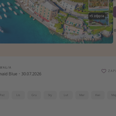
zystkie
+
5
zdjęcia
WAŁ/A
ZAP
aid Blue
·
30.07.2026
Paź
Lis
Gru
Sty
Lut
Mar
Kwi
Ma