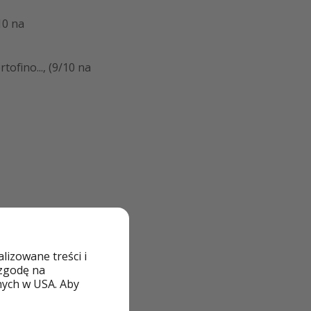
10 na
tofino..., (9/10 na
izowane treści i
 zgodę na
nych w USA. Aby