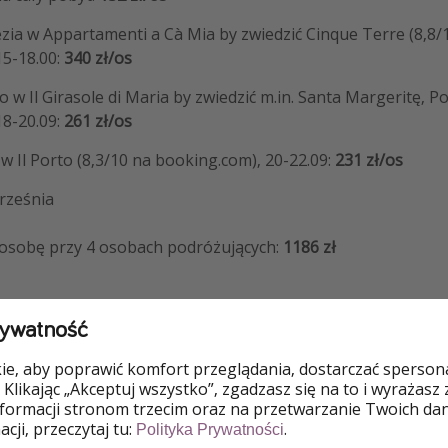
zia w Appartamenti a Cà Mia by zwiedzić Cinque Terre (8,8/
15-18.00:
340 zł/os
 w Il Girasole di Maria by zwiedzić m.in. Santa Margeritę, Por
18-20.09:
261 zł/os
w Il Porto (8,3/10 na booking.com), 20-22.09:
231 zł/os
rześnia
 osobę przy 4 osobach podróżujących:
1186 zł
rywatność
e, aby poprawić komfort przeglądania, dostarczać spersonal
 Klikając „Akceptuj wszystko”, zgadzasz się na to i wyrażasz
nformacji stronom trzecim oraz na przetwarzanie Twoich da
cji, przeczytaj tu:
.
Polityka Prywatności