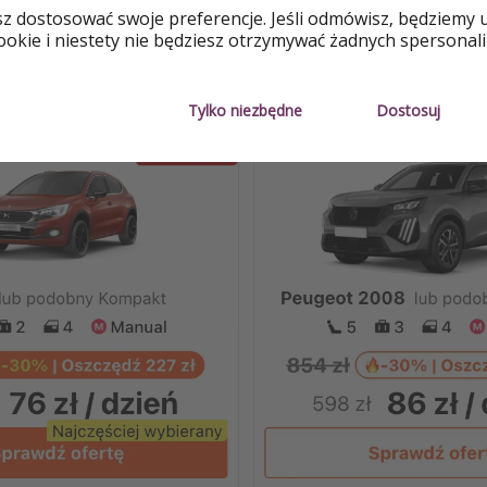
sz dostosować swoje preferencje. Jeśli odmówisz, będziemy 
okie i niestety nie będziesz otrzymywać żadnych spersonali
 Was aż 30% zniżki. Nie przegapcie pomarańczowej ramki!
Tylko niezbędne
Dostosuj