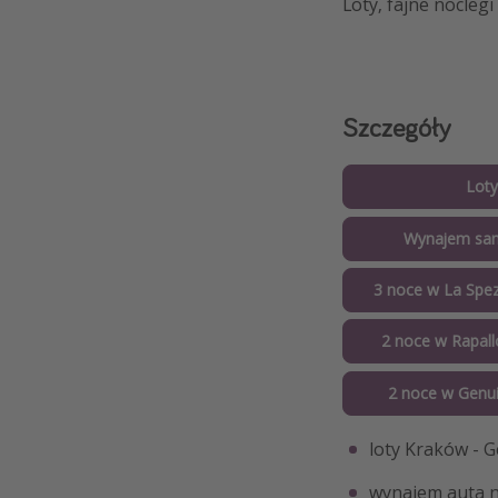
Loty, fajne noclegi 
Szczegóły
Loty
Wynajem sa
3 noce w La Spez
2 noce w Rapall
2 noce w Genui
loty Kraków - 
wynajem auta n