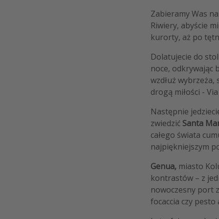
Zabieramy Was n
Riwiery, abyście m
kurorty, aż po tęt
Dolatujecie do stol
noce, odkrywając 
wzdłuż wybrzeża, s
drogą miłości - Via
Następnie jedzieci
zwiedzić
Santa Mar
całego świata cum
najpiękniejszym 
Genua,
miasto Kolu
kontrastów – z jed
nowoczesny port z 
focaccia czy pesto