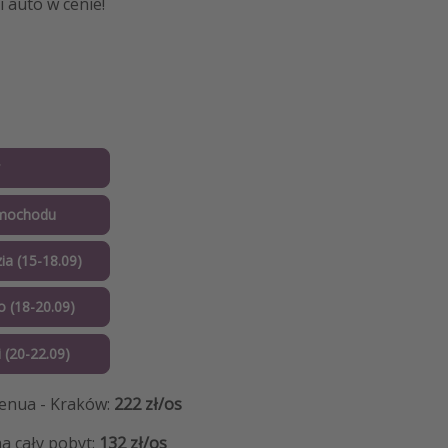
i auto w cenie!
mochodu
ia (15-18.09)
o (18-20.09)
 (20-22.09)
Genua - Kraków:
222 zł/os
a cały pobyt:
132 zł/os