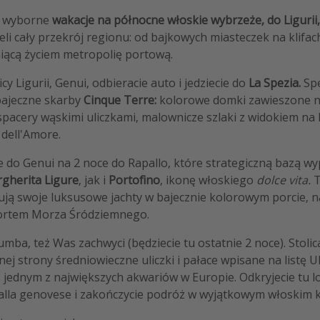
a wyborne
wakacje na północne włoskie wybrzeże, do Ligurii
ieli cały przekrój regionu: od bajkowych miasteczek na klifac
niącą życiem metropolię portową.
icy Ligurii, Genui, odbieracie auto i jedziecie do
La Spezia.
Spę
bajeczne skarby
Cinque Terre:
kolorowe domki zawieszone n
pacery wąskimi uliczkami, malownicze szlaki z widokiem na 
 dell'Amore.
e do Genui na 2 noce do Rapallo, które strategiczną bazą w
gherita Ligure
, jak i
Portofino
, ikonę włoskiego
dolce vita.
T
ują swoje luksusowe jachty w bajecznie kolorowym porcie, n
portem Morza Śródziemnego.
mba, też Was zachwyci (będziecie tu ostatnie 2 noce). Stolica
nej strony średniowieczne uliczki i pałace wpisane na listę 
jednym z największych akwariów w Europie. Odkryjecie tu l
 alla genovese i zakończycie podróż w wyjątkowym włoskim k