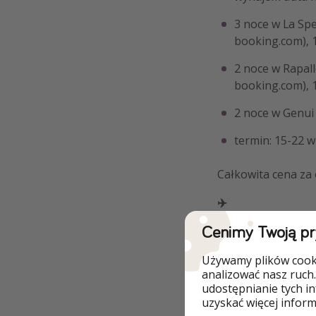
3 noce w La Spe
booking.com), 
2 noce w Rapallo
booking.com), 
2 noce w Genui 
termin: 15-22 w
Całkowita cena za
✈️
Cenimy Twoją p
Używamy plików cooki
analizować nasz ruch.
udostępnianie tych i
uzyskać więcej informa