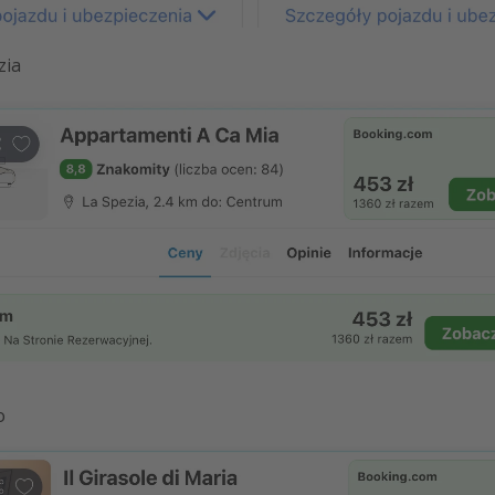
zia
o