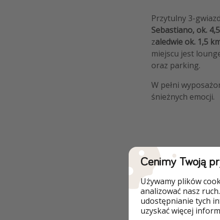
Przytulny 3-gwia
Sebastiano, ok. 4,
z
aledwie ok. 1,5 k
miejscu jest loung
oraz parking.
W pełni wyposażo
śnieżnych emocji.
Dlaczego wart
Cenimy Twoją p
Blisko stoku
Używamy plików cooki
analizować nasz ruch.
udostępnianie tych i
Świetny apartam
uzyskać więcej informa