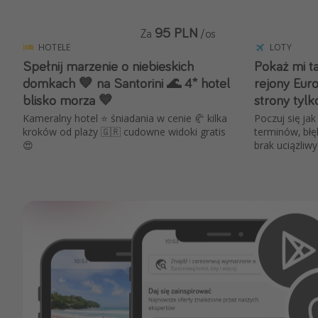
95 PLN
Za
/os
HOTELE
LOTY
Spełnij marzenie o niebieskich
Pokaż mi t
domkach 💙 na Santorini 🌊 4* hotel
rejony Eur
blisko morza 💙
strony tylk
Kameralny hotel ⭐ śniadania w cenie 🥐 kilka
Poczuj się ja
kroków od plaży 🇬🇷 cudowne widoki gratis
terminów, błęk
😍
brak uciążliw