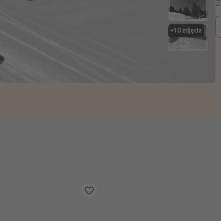
zystkie
+
10
zdjęcia