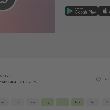
Dołącz teraz
WAŁ/A
ZAP
aid Blue
·
4.01.2026
Paź
Lis
Gru
Sty
Lut
Mar
Kwi
Ma