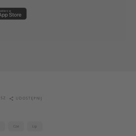
ISZ
UDOSTĘPNIJ
j
Cze
Lip