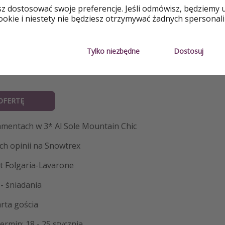
sz dostosować swoje preferencje. Jeśli odmówisz, będziemy 
okie i niestety nie będziesz otrzymywać żadnych spersonali
Tylko niezbędne
Dostosuj
OFERTĘ
amentach w 3* Al Sole Mountain Chic
h opinii na Snowtrex
t Folgaria-Lavarone
- śniadania
arta gościa
rmin: 18 - 25 stycznia