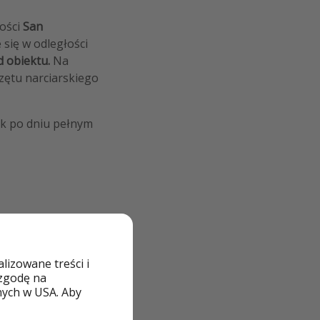
ości
San
 się w odległości
d obiektu.
Na
rzętu narciarskiego
k po dniu pełnym
 rodzinie
izowane treści i
 zgodę na
nych w USA. Aby
noramiczny