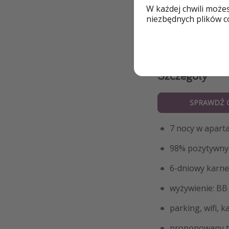
W każdej chwili może
Ski pass w cenie
niezbędnych plików co
Szczegóły
SPRAWDŹ 
7 nocy w apart
98% pozytywnyc
6-dniowy karne
wyżywienie: BB 
parking, wifi, k
proponowany te