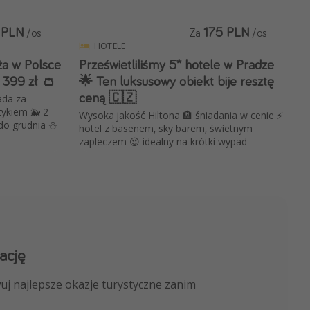
 PLN
175 PLN
/os
Za
/os
HOTELE
aża w Polsce
Prześwietliliśmy 5* hotele w Pradze
d 399 zł 👛
🌟 Ten luksusowy obiekt bije resztę
ceną 🇨🇿
ada za
tykiem 🐳 2
Wysoka jakość Hiltona 🏨 śniadania w cenie ⚡️
do grudnia ⛄️
hotel z basenem, sky barem, świetnym
zapleczem 😍 idealny na krótki wypad
ację
 kanału na WhatsApp
uj najlepsze okazje turystyczne zanim
nicze, porady ekspertów i wiele więcej!