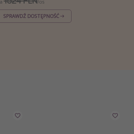
1524 PLN
Za
/os
SPRAWDŹ DOSTĘPNOŚĆ