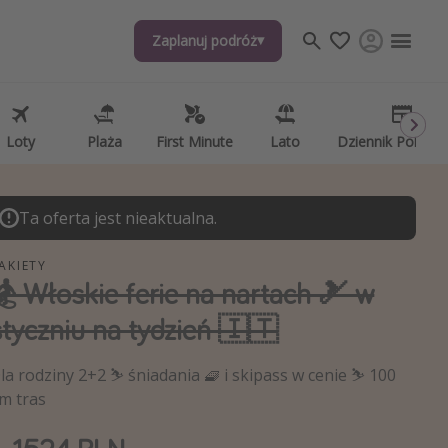
Zaplanuj podróż
j tematów
, ciekawostki, porady podróżnicze
psze aplikacje podróżnicze
Loty
Plaża
First Minute
Lato
Dziennik Pokład
ndarz podróży
Ta oferta jest nieaktualna.
AKIETY
🏂 Włoskie ferie na nartach 🎿 w
styczniu na tydzień 🇮🇹
la rodziny 2+2 ⛷ śniadania 🧇 i skipass w cenie ⛷ 100
m tras