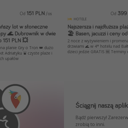
151 PLN
399
Od
/os
Od
HOTELE
ańszy lot w słoneczne
Najszersza i najdłuższa pl
opy 🌊 Dubrownik w dwie
🏖️ Basen, jacuzzi i ceny o
o 151 PLN 💥
2 noce z wyżywieniem i promen
drzwiami 🌊 w 4* hotelu nad Bał
k na planie Gry o Tron 👑 dużo
dzieci jedzie GRATIS 🆓 Terminy 
it Adriatyku ⛲ czyste plaże i
ych upałów
Ściągnij naszą aplik
Dołącz do naszego
Bądź pierwszy! Zarezerw
NAJLEPSZE oferty podróż
zrobią to inni.