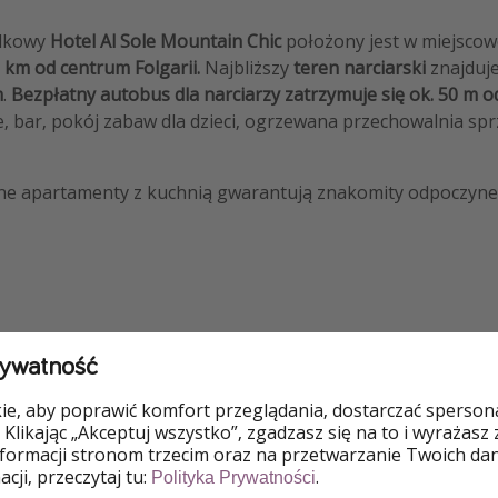
zdkowy
Hotel Al Sole Mountain Chic
położony jest w miejscow
5 km od centrum Folgarii.
Najbliższy
teren narciarski
znajduje
m
.
Bezpłatny autobus dla narciarzy zatrzymuje się ok. 50 m o
e, bar, pokój zabaw dla dzieci, ogrzewana przechowalnia sp
ne apartamenty z kuchnią gwarantują znakomity odpoczyne
o
rywatność
Przyjazny dla grupy
Przyjazny
e, aby poprawić komfort przeglądania, dostarczać spersonal
 Klikając „Akceptuj wszystko”, zgadzasz się na to i wyrażasz
nformacji stronom trzecim oraz na przetwarzanie Twoich da
ent
Widok na góry
Widok pa
cji, przeczytaj tu:
.
Polityka Prywatności