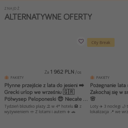
Weekend dla dwojga
ZNAJDŹ
ALTERNATYWNE OFERTY
City Break
Hotele SPA i wellness
Sylwester za granicą
City Break
Wyjazd na narty
Wyjazdy na Majówkę
Wszystkie
1 962 PLN
Za
/os
PAKIETY
PAKIETY
Więcej tematów
Płynne przejście z lata do jesieni ➡️
Pożegnanie lata
Newsy, ciekawostki, porady podróżnicze
Grecki urlop we wrześniu 🇬🇷
Zakochaj się w 
Półwysep Peloponeski 😎 Niecałe 2
🌸
Najlepsze aplikacje podróżnicze
koła 🛞
Tydzień bliziutko plaży ⛱️ w 4* hotelu 🏨 z
Loty ✈️ 3 noclegi 🌙 transfery 🚎 super
Kalendarz podróży
wyżywieniem 🥙 Z lotami i autem ✈️ 🚗
lokalizacja 📍 we wr