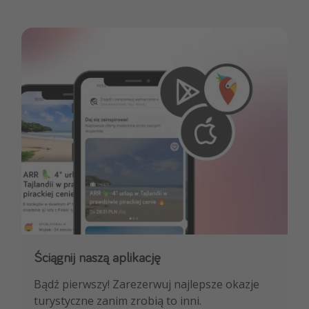
Ściągnij naszą aplikację
Dołącz do naszego kanału na WhatsApp
Bądź pierwszy! Zarezerwuj najlepsze okazje
NAJLEPSZE oferty podróżnicze, porady
turystyczne zanim zrobią to inni.
ekspertów i wiele więcej!