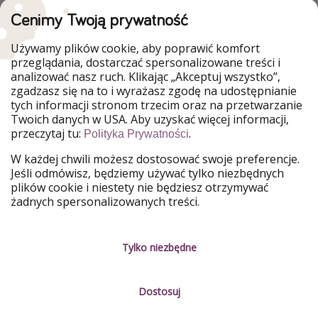
Cenimy Twoją prywatność
WakacyjniPiraci są częścią Grupy HolidayPirates
Używamy plików cookie, aby poprawić komfort
Nasze rynki
przeglądania, dostarczać spersonalizowane treści i
analizować nasz ruch. Klikając „Akceptuj wszystko”,
PiratinViaggio
HolidayPirates
zgadzasz się na to i wyrażasz zgodę na udostępnianie
VakantiePiraten
VoyagesPirates
tych informacji stronom trzecim oraz na przetwarzanie
Ferienpiraten
Urlaubspiraten
Twoich danych w USA. Aby uzyskać więcej informacji,
Urlaubspiraten
ViajerosPiratas
przeczytaj tu:
.
Polityka Prywatności
TravelPirates
W każdej chwili możesz dostosować swoje preferencje.
Nasza grupa
Jeśli odmówisz, będziemy używać tylko niezbędnych
HolidayPirates Group
plików cookie i niestety nie będziesz otrzymywać
żadnych spersonalizowanych treści.
Poznaj nas!
Informacje prawne
Praca
Regulamin
Tylko niezbędne
Media
Polityka prywatności
Dostosuj
Partnerzy
O firmie