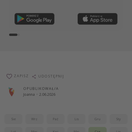
Dołącz teraz
ZAPISZ
UDOSTĘPNIJ
OPUBLIKOWAŁ/A
Joanna
·
2.06.2026
Sie
Wrz
Paź
Lis
Gru
Sty
Lut
Mar
Kwi
Maj
Cze
Lip