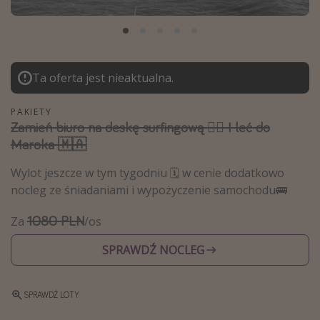
Albania
Zanzibar
Polska
Ta oferta jest nieaktualna.
Malediwy
Azja Południowo-Wschodnia
PAKIETY
Zamień biuro na deskę surfingową 🏄‍♂️ I leć do
Tajlandia
Maroka 🇲🇦
Wszystkie kierunki
Wylot jeszcze w tym tygodniu 🗓️ w cenie dodatkowo
nocleg ze śniadaniami i wypożyczenie samochodu🚌
Rodzaj wyjazdu
1080 PLN
Za
/os
Wakacje Last Minute
Wakacje All Inclusive
SPRAWDŹ NOCLEG
Wakacje do 1000 PLN
Wakacje z dziećmi
SPRAWDŹ LOTY
Noclegi z prywatnym jacuzzi w pokoju/na tarasie