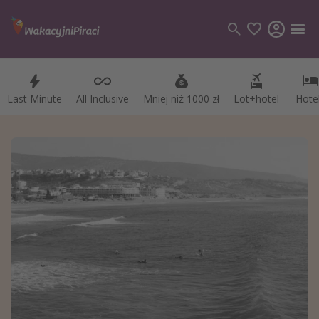
Last Minute
Last Minute
All Inclusive
All Inclusive
Mniej niż 1000 zł
Mniej niż 1000 zł
Lot+hotel
Lot+hotel
Hote
Hote
Kategorie
Loty
Hotele
Wakacje
Rejsy
Kierunki
Grecja
Turcja
Egipt