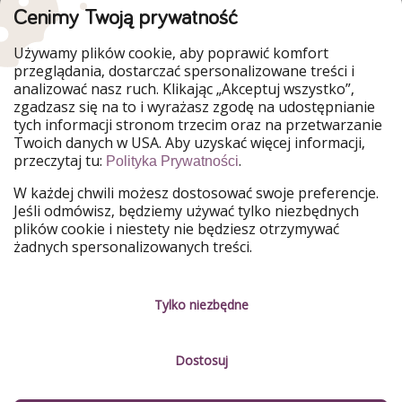
Cenimy Twoją prywatność
WakacyjniPiraci są częścią Grupy HolidayPirates
Używamy plików cookie, aby poprawić komfort
Nasze rynki
przeglądania, dostarczać spersonalizowane treści i
analizować nasz ruch. Klikając „Akceptuj wszystko”,
PiratinViaggio
HolidayPirates
zgadzasz się na to i wyrażasz zgodę na udostępnianie
VakantiePiraten
VoyagesPirates
tych informacji stronom trzecim oraz na przetwarzanie
Ferienpiraten
Urlaubspiraten
Twoich danych w USA. Aby uzyskać więcej informacji,
Urlaubspiraten
ViajerosPiratas
przeczytaj tu:
.
Polityka Prywatności
TravelPirates
W każdej chwili możesz dostosować swoje preferencje.
Nasza grupa
Jeśli odmówisz, będziemy używać tylko niezbędnych
HolidayPirates Group
plików cookie i niestety nie będziesz otrzymywać
żadnych spersonalizowanych treści.
Poznaj nas!
Informacje prawne
Praca
Regulamin
Tylko niezbędne
Media
Polityka prywatności
Dostosuj
Partnerzy
O firmie
Zrównoważony rozwój
Zarządzanie usługami