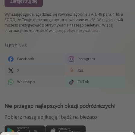
Zarejestruj się
Wyrażając zgodę, zgadzasz się również, zgodnie z Art. 49 para. 1 lit. a
RODO, że Twoje dane mogą być przetwarzane w USA. W każdej chwili
możesz zrezygnować z otrzymywania naszego biuletynu. Więcej
informacji można znaleźć w naszej
polityce prywatności
.
ŚLEDŹ NAS
Facebook
Instagram
X
Rss
WhatsApp
TikTok
Nie przegap najlepszych okazji podróżniczych!
Pobierz naszą aplikację i bądź na bieżaco