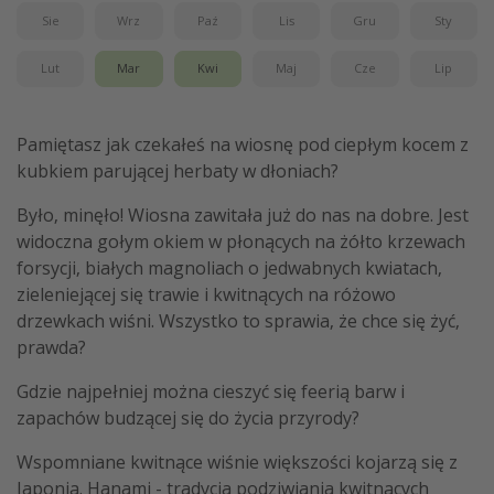
Sie
Wrz
Paź
Lis
Gru
Sty
Weekend dla dwojga
City Break
Lut
Mar
Kwi
Maj
Cze
Lip
Hotele SPA i wellness
Sylwester za granicą
Pamiętasz jak czekałeś na wiosnę pod ciepłym kocem z
Wyjazd na narty
kubkiem parującej herbaty w dłoniach?
Wyjazdy na Majówkę
Było, minęło! Wiosna zawitała już do nas na dobre. Jest
Wszystkie
widoczna gołym okiem w płonących na żółto krzewach
forsycji, białych magnoliach o jedwabnych kwiatach,
zieleniejącej się trawie i kwitnących na różowo
Więcej tematów
drzewkach wiśni. Wszystko to sprawia, że chce się żyć,
prawda?
Newsy, ciekawostki, porady podróżnicze
Najlepsze aplikacje podróżnicze
Gdzie najpełniej można cieszyć się feerią barw i
zapachów budzącej się do życia przyrody?
Kalendarz podróży
Wspomniane kwitnące wiśnie większości kojarzą się z
Japonią. Hanami - tradycja podziwiania kwitnących