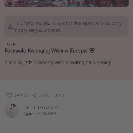
Albania
Zanzibar
Ta oferta ma już kilka dni i dostępność oraz ceny
Polska
mogły się już zmienić.
Malediwy
RÓŻNE
Azja Południowo-Wschodnia
Festiwale Kwitnącej Wiśni w Europie 🌸
Tajlandia
7 miejsc, gdzie wiosną wiśnie kwitną najpiękniej!
Wszystkie kierunki
Rodzaj wyjazdu
Wakacje Last Minute
ZAPISZ
UDOSTĘPNIJ
Wakacje All Inclusive
OPUBLIKOWAŁ/A
Wakacje do 1000 PLN
Agata
·
21.03.2022
Wakacje z dziećmi
Noclegi z prywatnym jacuzzi w pokoju/na tarasie