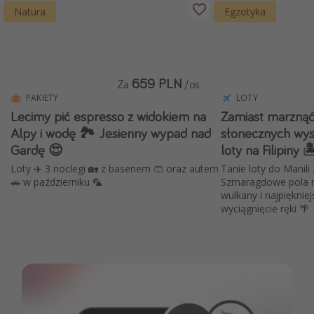
Natura
Egzotyka
659 PLN
Za
/os
PAKIETY
LOTY
Lecimy pić espresso z widokiem na
Zamiast marzną
Alpy i wodę 🏞️ Jesienny wypad nad
słonecznych wys
Gardę 😍
loty na Filipiny 🏝
Loty ✈️ 3 noclegi 🏡 z basenem 🩳 oraz autem
Tanie loty do Manili
🚗 w październiku 🦜
Szmaragdowe pola 
wulkany i najpięknie
wyciągnięcie ręki 🌴