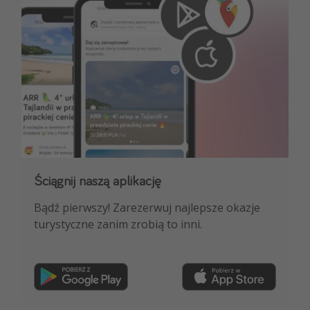
Ściągnij naszą aplikację
Dołącz do naszego kanału na WhatsApp
Bądź pierwszy! Zarezerwuj najlepsze okazje
NAJLEPSZE oferty podróżnicze, porady
turystyczne zanim zrobią to inni.
ekspertów i wiele więcej!
Dołącz teraz