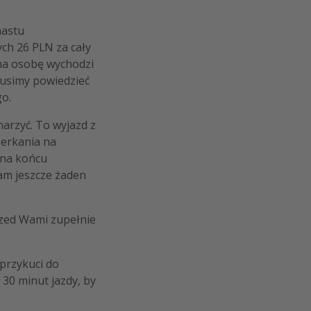
nastu
ch 26 PLN za cały
, na osobę wychodzi
musimy powiedzieć
go.
marzyć. To wyjazd z
zerkania na
 na końcu
tam jeszcze żaden
przed Wami zupełnie
 przykuci do
30 minut jazdy, by