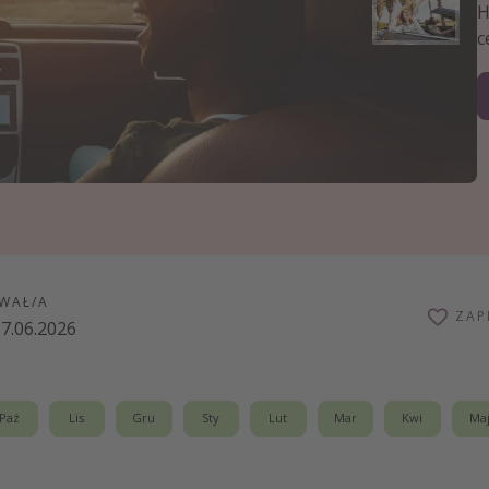
zystkie
H
c
WAŁ/A
ZAP
7.06.2026
Paź
Lis
Gru
Sty
Lut
Mar
Kwi
Ma