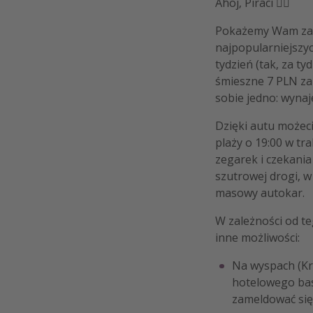
Ahoj, Piraci 🏴‍☠️
Pokażemy Wam za c
najpopularniejszy
tydzień (tak, za ty
śmieszne 7 PLN za 
sobie jedno: wyna
Dzięki autu możeci
plaży o 19:00 w t
zegarek i czekania
szutrowej drogi, w
masowy autokar.
W zależności od te
inne możliwości:
Na wyspach (Kre
hotelowego bas
zameldować się 