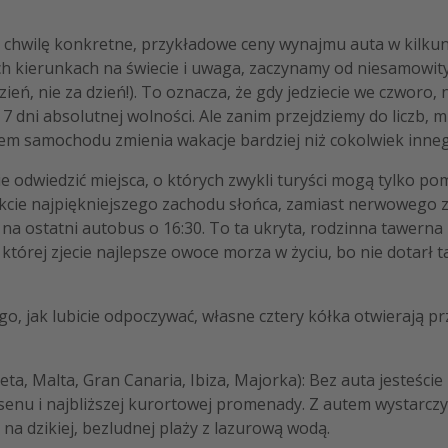
hwilę konkretne, przykładowe ceny wynajmu auta w kilku
ch kierunkach na świecie i uwaga, zaczynamy od niesamowity
dzień, nie za dzień!). To oznacza, że gdy jedziecie we czworo
7 dni absolutnej wolności. Ale zanim przejdziemy do liczb, 
jem samochodu zmienia wakacje bardziej niż cokolwiek inne
e odwiedzić miejsca, o których zwykli turyści mogą tylko po
rakcie najpiękniejszego zachodu słońca, zamiast nerwowego 
 na ostatni autobus o 16:30. To ta ukryta, rodzinna tawerna
 której zjecie najlepsze owoce morza w życiu, bo nie dotarł 
go, jak lubicie odpoczywać, własne cztery kółka otwierają 
ta, Malta, Gran Canaria, Ibiza, Majorka): Bez auta jesteście
enu i najbliższej kurortowej promenady. Z autem wystarczy 
na dzikiej, bezludnej plaży z lazurową wodą.