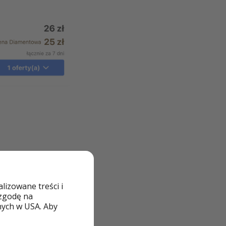
izowane treści i
 zgodę na
nych w USA. Aby