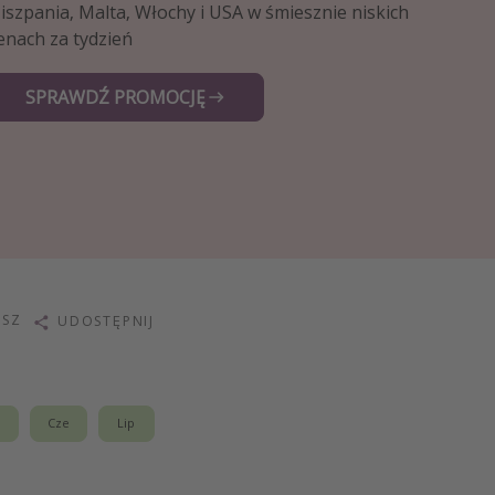
iszpania, Malta, Włochy i USA w śmiesznie niskich
enach za tydzień
SPRAWDŹ PROMOCJĘ
ISZ
UDOSTĘPNIJ
j
Cze
Lip