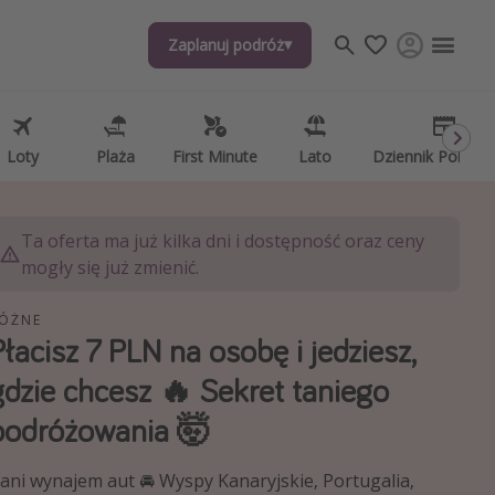
Zaplanuj podróż
Zaplanuj podróż
j tematów
, ciekawostki, porady podróżnicze
psze aplikacje podróżnicze
Loty
Loty
Plaża
Plaża
First Minute
First Minute
Lato
Lato
Dziennik Pokład
Dziennik Pokład
ndarz podróży
Ta oferta ma już kilka dni i dostępność oraz ceny
mogły się już zmienić.
ÓŻNE
Płacisz 7 PLN na osobę i jedziesz,
gdzie chcesz 🔥 Sekret taniego
podróżowania 🤯
ani wynajem aut 🚘 Wyspy Kanaryjskie, Portugalia,