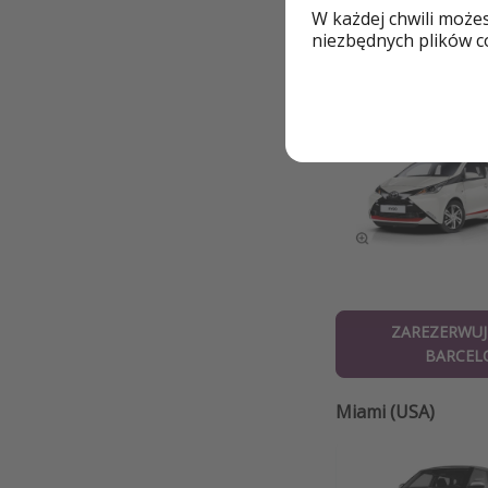
W każdej chwili może
ZAREZERWUJ
niezbędnych plików co
KANAR
Barcelona (Hiszpa
ZAREZERWUJ
BARCEL
Miami (USA)