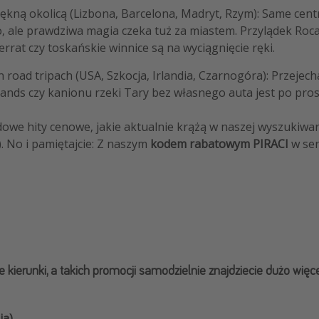
ękną okolicą (Lizbona, Barcelona, Madryt, Rzym): Same centr
, ale prawdziwa magia czeka tuż za miastem. Przylądek Roca
rrat czy toskańskie winnice są na wyciągnięcie ręki.
road tripach (USA, Szkocja, Irlandia, Czarnogóra): Przejech
ands czy kanionu rzeki Tary bez własnego auta jest po pros
owe hity cenowe, jakie aktualnie krążą w naszej wyszukiwar
). No i pamiętajcie: Z naszym
kodem rabatowym PIRACI
w ser
 kierunki, a takich promocji samodzielnie znajdziecie dużo więcej.
ia)