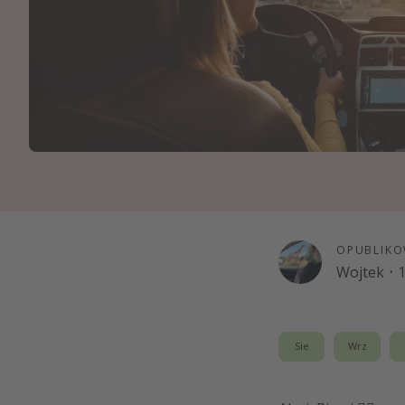
Ws
OPUBLIKO
Wojtek
·
1
Sie
Wrz