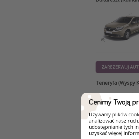
ZAREZERWUJ AUT
Teneryfa (Wyspy K
Cenimy Twoją p
Używamy plików cooki
analizować nasz ruch.
udostępnianie tych i
uzyskać więcej informa