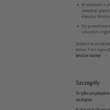
W miastach z pi
zwiedzać pieszo
klasztor Montse
Na prawdziwych 
szkockich Highl
Zobaczcie przykład
pełne 7 dni najmu!
jeszcze taniej
!
Szczegóły
To tylko przykładowe
szukajcie:
Bukareszt (Rumun