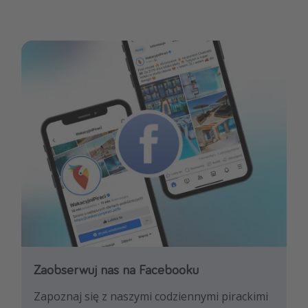
Zaobserwuj nas na Facebooku
Zaobserwuj nas na Instagramie
Zapoznaj się z naszymi codziennymi pirackimi
Pozwól nam zainspirować Cię najnowszymi