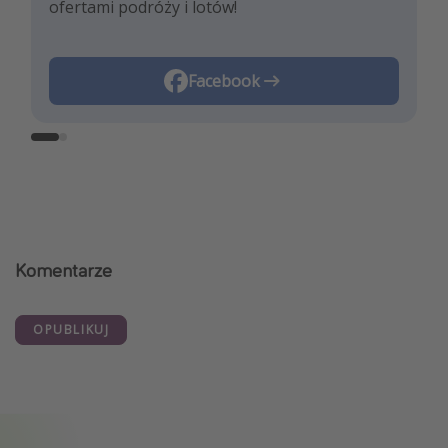
ofertami podróży i lotów!
trendami i najlepszymi ofertami
podróżniczymi!
Instagram
Facebook
Komentarze
OPUBLIKUJ