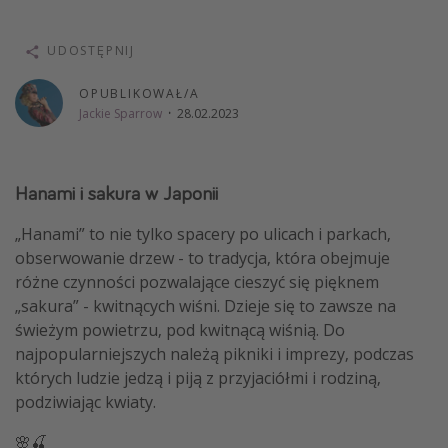
Weekend dla dwojga
UDOSTĘPNIJ
City Break
Hotele SPA i wellness
OPUBLIKOWAŁ/A
Jackie Sparrow
·
28.02.2023
Sylwester za granicą
Wyjazd na narty
Wyjazdy na Majówkę
Hanami i sakura w Japonii
Wszystkie
„Hanami” to nie tylko spacery po ulicach i parkach,
obserwowanie drzew - to tradycja, która obejmuje
Więcej tematów
różne czynności pozwalające cieszyć się pięknem
„sakura” - kwitnących wiśni. Dzieje się to zawsze na
Newsy, ciekawostki, porady podróżnicze
świeżym powietrzu, pod kwitnącą wiśnią. Do
Najlepsze aplikacje podróżnicze
najpopularniejszych należą pikniki i imprezy, podczas
których ludzie jedzą i piją z przyjaciółmi i rodziną,
Kalendarz podróży
podziwiając kwiaty.
🌸🍒