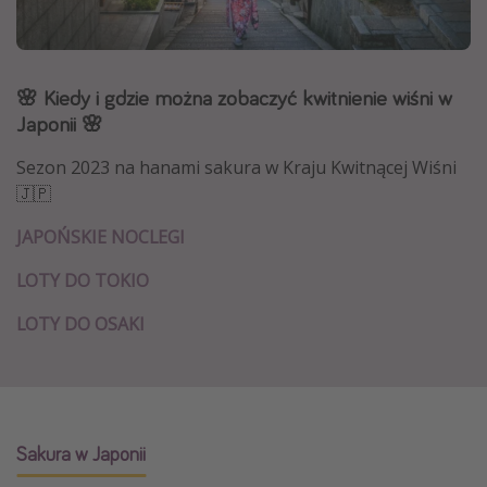
Albania
Zanzibar
🌸 Kiedy i gdzie można zobaczyć kwitnienie wiśni w
Polska
Japonii 🌸
Malediwy
Azja Południowo-Wschodnia
Sezon 2023 na hanami sakura w Kraju Kwitnącej Wiśni
🇯🇵
Tajlandia
Wszystkie kierunki
JAPOŃSKIE NOCLEGI
LOTY DO TOKIO
Rodzaj wyjazdu
LOTY DO OSAKI
Wakacje Last Minute
Wakacje All Inclusive
Wakacje do 1000 PLN
Wakacje z dziećmi
Sakura w Japonii
Noclegi z prywatnym jacuzzi w pokoju/na tarasie