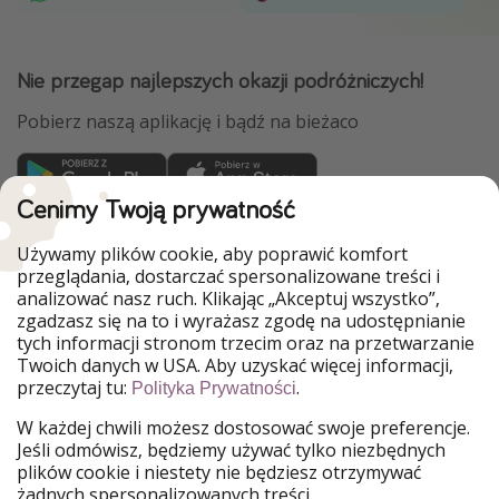
Nie przegap najlepszych okazji podróżniczych!
Pobierz naszą aplikację i bądź na bieżaco
Cenimy Twoją prywatność
WakacyjniPiraci są częścią Grupy HolidayPirates
Używamy plików cookie, aby poprawić komfort
Nasze rynki
przeglądania, dostarczać spersonalizowane treści i
analizować nasz ruch. Klikając „Akceptuj wszystko”,
PiratinViaggio
HolidayPirates
zgadzasz się na to i wyrażasz zgodę na udostępnianie
VakantiePiraten
VoyagesPirates
tych informacji stronom trzecim oraz na przetwarzanie
Ferienpiraten
Urlaubspiraten
Twoich danych w USA. Aby uzyskać więcej informacji,
Urlaubspiraten
ViajerosPiratas
przeczytaj tu:
.
TravelPirates
Polityka Prywatności
W każdej chwili możesz dostosować swoje preferencje.
Nasza grupa
Jeśli odmówisz, będziemy używać tylko niezbędnych
HolidayPirates Group
plików cookie i niestety nie będziesz otrzymywać
żadnych spersonalizowanych treści.