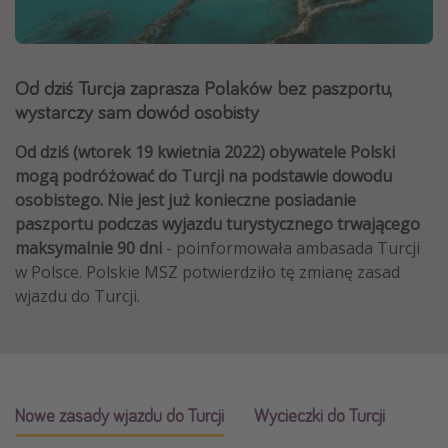
Albania
Zanzibar
Od dziś Turcja zaprasza Polaków bez paszportu,
Polska
wystarczy sam dowód osobisty
Malediwy
Od dziś (wtorek 19 kwietnia 2022) obywatele Polski
Azja Południowo-Wschodnia
mogą podróżować do Turcji na podstawie dowodu
Tajlandia
osobistego. Nie jest już konieczne posiadanie
Wszystkie kierunki
paszportu podczas wyjazdu turystycznego trwającego
maksymalnie 90 dni
- poinformowała ambasada Turcji
w Polsce. Polskie MSZ potwierdziło tę zmianę zasad
Rodzaj wyjazdu
wjazdu do Turcji.
Wakacje Last Minute
Wakacje All Inclusive
Wakacje do 1000 PLN
Wakacje z dziećmi
Nowe zasady wjazdu do Turcji
Wycieczki do Turcji
Noclegi z prywatnym jacuzzi w pokoju/na tarasie