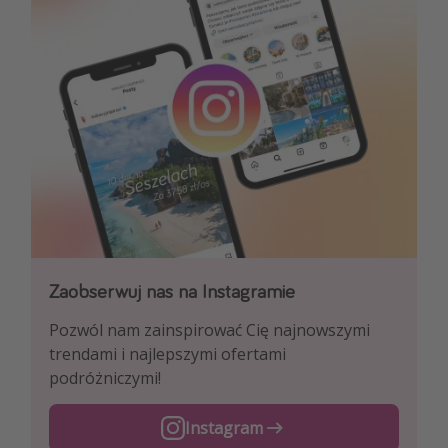
Zaobserwuj nas na Facebooku
Zaobserwuj nas na Instagramie
Zapoznaj się z naszymi codziennymi pirackimi
Pozwól nam zainspirować Cię najnowszymi
ofertami podróży i lotów!
trendami i najlepszymi ofertami
podróżniczymi!
Instagram
Facebook