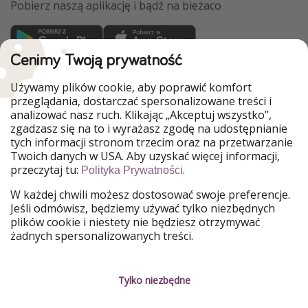
Pobierz naszą aplikację i bądź na bieżaco
Cenimy Twoją prywatność
WakacyjniPiraci są częścią Grupy HolidayPirates
Używamy plików cookie, aby poprawić komfort
Nasze rynki
przeglądania, dostarczać spersonalizowane treści i
analizować nasz ruch. Klikając „Akceptuj wszystko”,
PiratinViaggio
HolidayPirates
zgadzasz się na to i wyrażasz zgodę na udostępnianie
VakantiePiraten
VoyagesPirates
tych informacji stronom trzecim oraz na przetwarzanie
Ferienpiraten
Urlaubspiraten
Twoich danych w USA. Aby uzyskać więcej informacji,
Urlaubspiraten
ViajerosPiratas
przeczytaj tu:
.
Polityka Prywatności
TravelPirates
W każdej chwili możesz dostosować swoje preferencje.
Nasza grupa
Jeśli odmówisz, będziemy używać tylko niezbędnych
HolidayPirates Group
plików cookie i niestety nie będziesz otrzymywać
żadnych spersonalizowanych treści.
Poznaj nas!
Informacje prawne
Praca
Regulamin
Tylko niezbędne
Media
Polityka prywatności