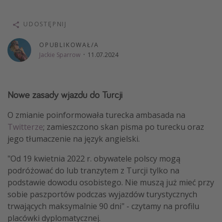
Weekend dla dwojga
UDOSTĘPNIJ
City Break
Hotele SPA i wellness
OPUBLIKOWAŁ/A
Jackie Sparrow
·
11.07.2024
Sylwester za granicą
Wyjazd na narty
Wyjazdy na Majówkę
Nowe zasady wjazdu do Turcji
Wszystkie
O zmianie poinformowała turecka ambasada na
Twitterze
; zamieszczono skan pisma po turecku oraz
Więcej tematów
jego tłumaczenie na język angielski.
Newsy, ciekawostki, porady podróżnicze
"Od 19 kwietnia 2022 r. obywatele polscy mogą
podróżować do lub tranzytem z Turcji tylko na
Najlepsze aplikacje podróżnicze
podstawie dowodu osobistego. Nie muszą już mieć przy
Kalendarz podróży
sobie paszportów podczas wyjazdów turystycznych
trwających maksymalnie 90 dni" - czytamy na profilu
placówki dyplomatycznej.