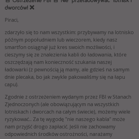
dworców! ❌
Albania
Zanzibar
Piraci,
Polska
zdarzyło się to nam wszystkim: przybywamy na lotnisko
Malediwy
późnym popołudniem lub wieczorem, kiedy nasz
smartfon osiągnął już kres swoich możliwości, i
Azja Południowo-Wschodnia
cieszymy się ze znalezienia kabli do ładowania, które
Tajlandia
oszczędzają nam konieczność szukania naszej
Wszystkie kierunki
ładowarki (z pewnością ją mamy, ale gdzieś na samym
dnie plecaka, bo jak zwykle pakowaliśmy się na łapu
capu).
Rodzaj wyjazdu
Zgodnie z ostrzeżeniem wydanym przez FBI w Stanach
Wakacje Last Minute
Zjednoczonych (ale obowiązującym na wszystkich
Wakacje All Inclusive
lotniskach i dworcach na całym świecie), możemy wiele
Wakacje do 1000 PLN
ryzykować... Za tę wygodę "nie naszego kabla" może
nam przyjść drogo zapłacić. Jeśli nie zachowamy
Wakacje z dziećmi
odpowiednich środków ostrożności, narażamy
Noclegi z prywatnym jacuzzi w pokoju/na tarasie