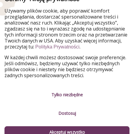
WakacyjniPiraci są częścią Grupy HolidayPirates
Używamy plików cookie, aby poprawić komfort
Nasze rynki
przeglądania, dostarczać spersonalizowane treści i
analizować nasz ruch. Klikając „Akceptuj wszystko”,
PiratinViaggio
HolidayPirates
zgadzasz się na to i wyrażasz zgodę na udostępnianie
VakantiePiraten
VoyagesPirates
tych informacji stronom trzecim oraz na przetwarzanie
Ferienpiraten
Urlaubspiraten
Twoich danych w USA. Aby uzyskać więcej informacji,
Urlaubspiraten
ViajerosPiratas
przeczytaj tu:
.
Polityka Prywatności
TravelPirates
W każdej chwili możesz dostosować swoje preferencje.
Nasza grupa
Jeśli odmówisz, będziemy używać tylko niezbędnych
HolidayPirates Group
plików cookie i niestety nie będziesz otrzymywać
żadnych spersonalizowanych treści.
Poznaj nas!
Informacje prawne
Praca
Regulamin
Tylko niezbędne
Media
Polityka prywatności
Dostosuj
Partnerzy
O firmie
Zrównoważony rozwój
Zarządzanie usługami
Akceptuj wszystko