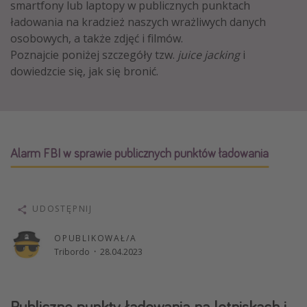
smartfony lub laptopy w publicznych punktach
Weekend dla dwojga
ładowania na kradzież naszych wrażliwych danych
osobowych, a także zdjęć i filmów.
City Break
Poznajcie poniżej szczegóły tzw.
juice jacking
i
Hotele SPA i wellness
dowiedzcie się, jak się bronić.
Sylwester za granicą
Wyjazd na narty
Wyjazdy na Majówkę
Wszystkie
Alarm FBI w sprawie publicznych punktów ładowania
Więcej tematów
UDOSTĘPNIJ
Newsy, ciekawostki, porady podróżnicze
Najlepsze aplikacje podróżnicze
OPUBLIKOWAŁ/A
Tribordo
·
28.04.2023
Kalendarz podróży
Publiczne punkty ładowania na lotniskach i