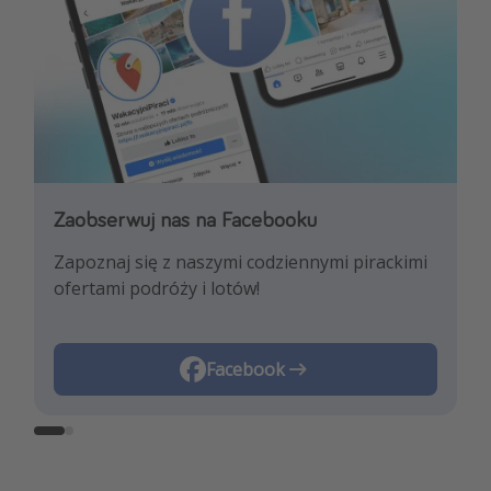
Zaobserwuj nas na Facebooku
Zaobserwuj nas na Instagramie
Zapoznaj się z naszymi codziennymi pirackimi
Pozwól nam zainspirować Cię najnowszymi
ofertami podróży i lotów!
trendami i najlepszymi ofertami
podróżniczymi!
Instagram
Facebook