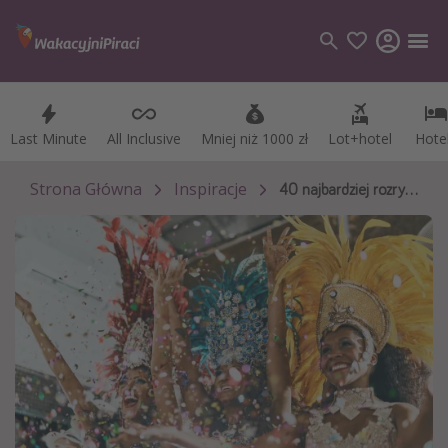
Last Minute
Last Minute
All Inclusive
All Inclusive
Mniej niż 1000 zł
Mniej niż 1000 zł
Lot+hotel
Lot+hotel
Hote
Hote
Kategorie
Loty
Strona Główna
Inspiracje
40 najbardziej rozrywkowych państw na świecie 🍅🪩
Hotele
Wakacje
Rejsy
Kierunki
Grecja
Turcja
Egipt