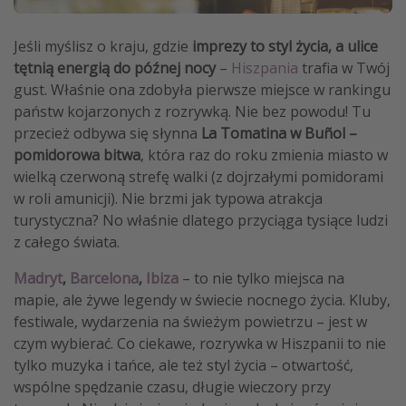
Jeśli myślisz o kraju, gdzie
imprezy to styl życia, a ulice
tętnią energią do późnej nocy
–
Hiszpania
trafia w Twój
gust. Właśnie ona zdobyła pierwsze miejsce w rankingu
państw kojarzonych z rozrywką. Nie bez powodu! Tu
przecież odbywa się słynna
La Tomatina w Buñol –
pomidorowa bitwa
, która raz do roku zmienia miasto w
wielką czerwoną strefę walki (z dojrzałymi pomidorami
w roli amunicji). Nie brzmi jak typowa atrakcja
turystyczna? No właśnie dlatego przyciąga tysiące ludzi
z całego świata.
Madryt
,
Barcelona
,
Ibiza
– to nie tylko miejsca na
mapie, ale żywe legendy w świecie nocnego życia. Kluby,
festiwale, wydarzenia na świeżym powietrzu – jest w
czym wybierać. Co ciekawe, rozrywka w Hiszpanii to nie
tylko muzyka i tańce, ale też styl życia – otwartość,
wspólne spędzanie czasu, długie wieczory przy