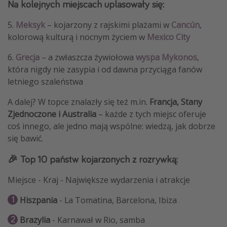
Na kolejnych miejscach uplasowały się:
5.
Meksyk
– kojarzony z rajskimi plażami w
Cancún
,
kolorową kulturą i nocnym życiem w
Mexico City
6.
Grecja
– a zwłaszcza żywiołowa
wyspa Mykonos
,
która nigdy nie zasypia i od dawna przyciąga fanów
letniego szaleństwa
A dalej? W topce znalazły się też m.in.
Francja, Stany
Zjednoczone i Australia
– każde z tych miejsc oferuje
coś innego, ale jedno mają wspólne: wiedzą, jak dobrze
się bawić.
🎉 Top 10 państw kojarzonych z rozrywką:
Miejsce - Kraj - Największe wydarzenia i atrakcje
Hiszpania
- La Tomatina, Barcelona, Ibiza
Brazylia
- Karnawał w Rio, samba