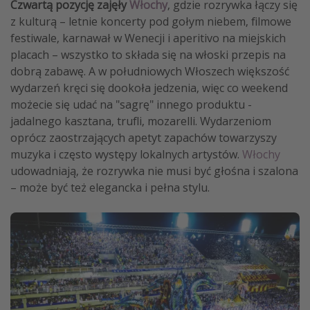
Czwartą pozycję zajęły
Włochy
, gdzie rozrywka łączy się
z kulturą – letnie koncerty pod gołym niebem, filmowe
festiwale, karnawał w Wenecji i aperitivo na miejskich
placach – wszystko to składa się na włoski przepis na
dobrą zabawę. A w południowych Włoszech większość
wydarzeń kręci się dookoła jedzenia, więc co weekend
możecie się udać na "sagrę" innego produktu -
jadalnego kasztana, trufli, mozarelli. Wydarzeniom
oprócz zaostrzających apetyt zapachów towarzyszy
muzyka i często występy lokalnych artystów.
Włochy
udowadniają, że rozrywka nie musi być głośna i szalona
– może być też elegancka i pełna stylu.