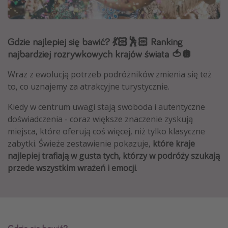
Albania
Zanzibar
Gdzie najlepiej się bawić? 💃🏻🕺🏻 Ranking
Polska
najbardziej rozrywkowych krajów świata 🍅🪩
Malediwy
Wraz z ewolucją potrzeb podróżników zmienia się też
Azja Południowo-Wschodnia
to, co uznajemy za atrakcyjne turystycznie.
Tajlandia
Kiedy w centrum uwagi stają swoboda i autentyczne
Wszystkie kierunki
doświadczenia - coraz większe znaczenie zyskują
miejsca, które oferują coś więcej, niż tylko klasyczne
Rodzaj wyjazdu
zabytki. Świeże zestawienie pokazuje,
które kraje
najlepiej trafiają w gusta tych, którzy w podróży szukają
Wakacje Last Minute
przede wszystkim wrażeń i emocji
.
Wakacje All Inclusive
Wakacje do 1000 PLN
Wakacje z dziećmi
Noclegi z prywatnym jacuzzi w pokoju/na tarasie