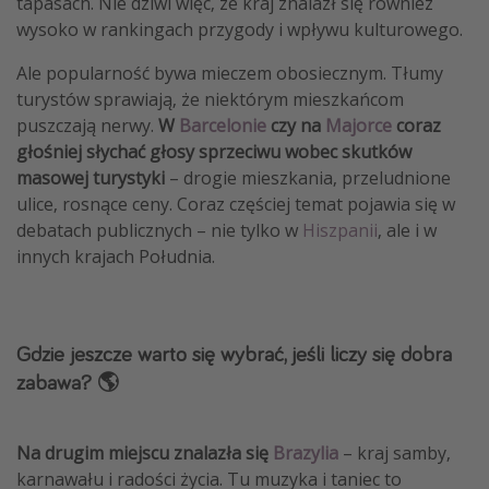
tapasach. Nie dziwi więc, że kraj znalazł się również
wysoko w rankingach przygody i wpływu kulturowego.
Ale popularność bywa mieczem obosiecznym. Tłumy
turystów sprawiają, że niektórym mieszkańcom
puszczają nerwy.
W
Barcelonie
czy na
Majorce
coraz
głośniej słychać głosy sprzeciwu wobec skutków
masowej turystyki
– drogie mieszkania, przeludnione
ulice, rosnące ceny. Coraz częściej temat pojawia się w
debatach publicznych – nie tylko w
Hiszpanii
, ale i w
innych krajach Południa.
Gdzie jeszcze warto się wybrać, jeśli liczy się dobra
zabawa? 🌎
Na drugim miejscu znalazła się
Brazylia
– kraj samby,
karnawału i radości życia. Tu muzyka i taniec to