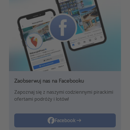
Zaobserwuj nas na Facebooku
Zaobserwuj nas na Instagramie
Zapoznaj się z naszymi codziennymi pirackimi
Pozwól nam zainspirować Cię najnowszymi
ofertami podróży i lotów!
trendami i najlepszymi ofertami
podróżniczymi!
Instagram
Facebook