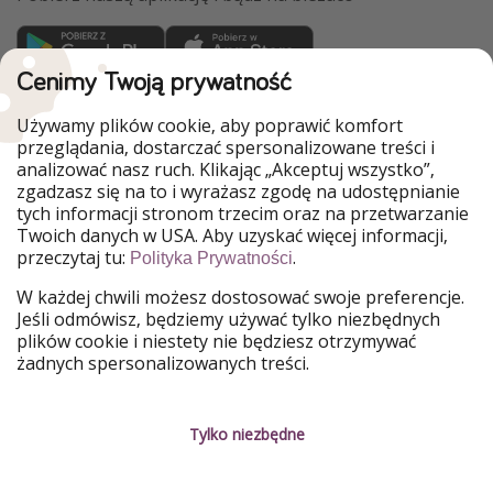
Cenimy Twoją prywatność
WakacyjniPiraci są częścią Grupy HolidayPirates
Używamy plików cookie, aby poprawić komfort
Nasze rynki
przeglądania, dostarczać spersonalizowane treści i
analizować nasz ruch. Klikając „Akceptuj wszystko”,
PiratinViaggio
HolidayPirates
zgadzasz się na to i wyrażasz zgodę na udostępnianie
VakantiePiraten
VoyagesPirates
tych informacji stronom trzecim oraz na przetwarzanie
Ferienpiraten
Urlaubspiraten
Twoich danych w USA. Aby uzyskać więcej informacji,
Urlaubspiraten
ViajerosPiratas
przeczytaj tu:
.
TravelPirates
Polityka Prywatności
W każdej chwili możesz dostosować swoje preferencje.
Nasza grupa
Jeśli odmówisz, będziemy używać tylko niezbędnych
HolidayPirates Group
plików cookie i niestety nie będziesz otrzymywać
żadnych spersonalizowanych treści.
Poznaj nas!
Informacje prawne
Praca
Regulamin
Tylko niezbędne
Media
Polityka prywatności