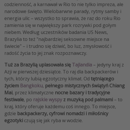
codzienność, a karnawał w Rio to nie tylko impreza, ale
narodowe święto. Wielobarwne parady, rytmy samby i
energia ulic – wszystko to sprawia, że raz do roku Rio
zamienia się w największy park rozrywki pod gołym
niebem. Według uczestników badania US News,
Brazylia to też "najbardziej seksowne miejsce na
świecie" – i trudno się dziwić, bo luz, zmysłowość i
radość życia to jej znak rozpoznawczy.
Tuż za Brazylią uplasowała się
Tajlandia
– jedyny kraj z
Azji w pierwszej dziesiątce. To raj dla backpackerów i
tych, którzy lubią egzotyczny klimat. Od
tętniącego
życiem
Bangkoku
,
pełnego mistycznych świątyń Chiang
Mai
, przez klimatyczne
nocne bazary i tradycyjne
festiwale
, po
rajskie wyspy
z muzyką pod palmami
– to
kraj, który oferuje każdemu coś innego. To miejsce,
gdzie
backpackerzy, cyfrowi nomadzi i miłośnicy
egzotyki
czują się jak ryba w wodzie.