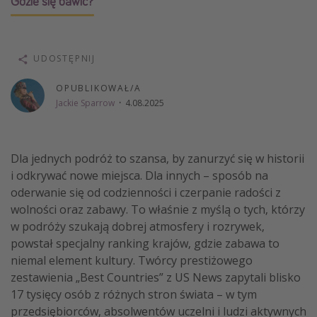
Gdzie się bawić?
Weekend dla dwojga
City Break
UDOSTĘPNIJ
Hotele SPA i wellness
Sylwester za granicą
OPUBLIKOWAŁ/A
Jackie Sparrow
·
4.08.2025
Wyjazd na narty
Wyjazdy na Majówkę
Wszystkie
Dla jednych podróż to szansa, by zanurzyć się w historii
i odkrywać nowe miejsca. Dla innych – sposób na
oderwanie się od codzienności i czerpanie radości z
Więcej tematów
wolności oraz zabawy. To właśnie z myślą o tych, którzy
Newsy, ciekawostki, porady podróżnicze
w podróży szukają dobrej atmosfery i rozrywek,
powstał specjalny ranking krajów, gdzie zabawa to
Najlepsze aplikacje podróżnicze
niemal element kultury. Twórcy prestiżowego
Kalendarz podróży
zestawienia „Best Countries” z US News zapytali blisko
17 tysięcy osób z różnych stron świata – w tym
przedsiębiorców, absolwentów uczelni i ludzi aktywnych