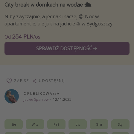
City break w domkach na wodzie 🛳️
Weekend dla dwojga
Niby zwyczajnie, a jednak inaczej 😍 Noc w
City Break
apartamencie, ale jak na jachcie ⛵️ w Bydgoszczy
Hotele SPA i wellness
254 PLN
Sylwester za granicą
Od
/os
Wyjazd na narty
SPRAWDŹ DOSTĘPNOŚĆ
Wyjazdy na Majówkę
Wszystkie
ZAPISZ
UDOSTĘPNIJ
Więcej tematów
OPUBLIKOWAŁ/A
Newsy, ciekawostki, porady podróżnicze
Jackie Sparrow
·
12.11.2025
Najlepsze aplikacje podróżnicze
Kalendarz podróży
Sie
Wrz
Paź
Lis
Gru
Sty