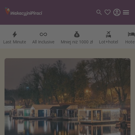
Last Minute
All Inclusive
Mniej niż 1000 zł
Lot+hotel
Hote
Kategorie
Loty
Hotele
Wakacje
Rejsy
Kierunki
Grecja
Turcja
Egipt