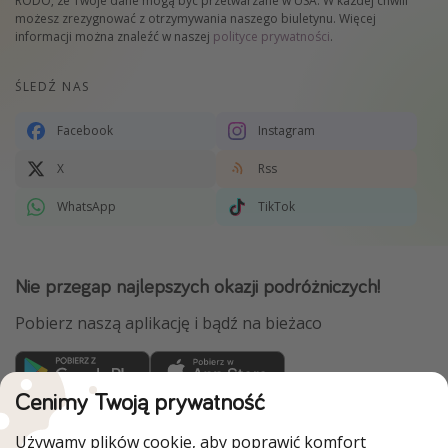
RODO, że Twoje dane mogą być przetwarzane w USA. W każdej chwili
możesz zrezygnować z otrzymywania naszego biuletynu. Więcej
informacji można znaleźć w naszej
polityce prywatności
.
ŚLEDŹ NAS
Facebook
Instagram
X
Rss
WhatsApp
TikTok
Nie przegap najlepszych okazji podróżniczych!
Pobierz naszą aplikację i bądź na bieżaco
Cenimy Twoją prywatność
WakacyjniPiraci są częścią Grupy HolidayPirates
Używamy plików cookie, aby poprawić komfort