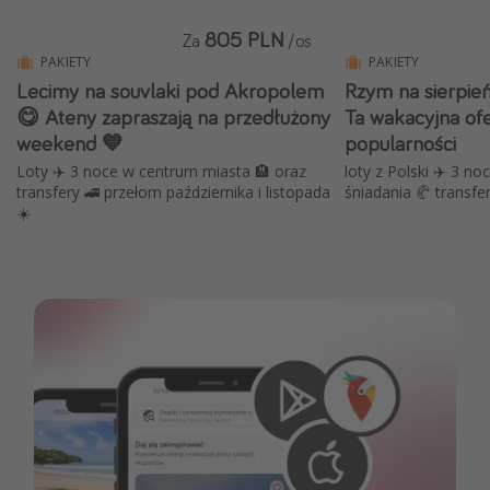
805 PLN
Za
/os
PAKIETY
PAKIETY
Lecimy na souvlaki pod Akropolem
Rzym na sierpień
😋 Ateny zapraszają na przedłużony
Ta wakacyjna ofe
weekend 💙
popularności
Loty ✈️ 3 noce w centrum miasta 🏨 oraz
loty z Polski ✈️ 3 no
transfery 🚄 przełom października i listopada
śniadania 🥐 transfer
☀️