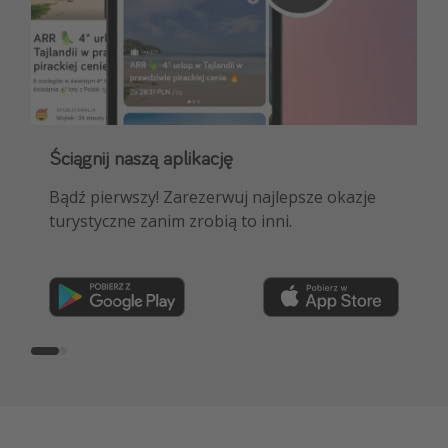
Ściągnij naszą aplikację
Dołącz do naszego kanału na WhatsApp
Bądź pierwszy! Zarezerwuj najlepsze okazje
NAJLEPSZE oferty podróżnicze, porady
turystyczne zanim zrobią to inni.
ekspertów i wiele więcej!
Dołącz teraz