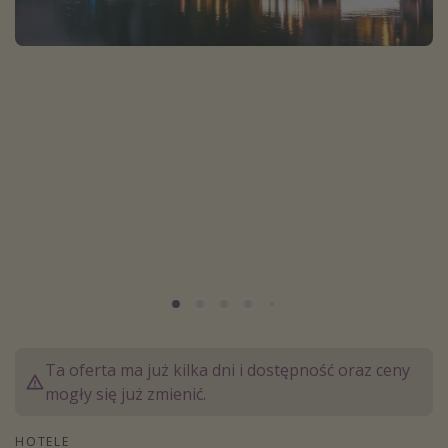
Albania
Zanzibar
Polska
Malediwy
Azja Południowo-Wschodnia
Tajlandia
Wszystkie kierunki
Rodzaj wyjazdu
Wakacje Last Minute
Wakacje All Inclusive
Ta oferta ma już kilka dni i dostępność oraz ceny
Wakacje do 1000 PLN
mogły się już zmienić.
Wakacje z dziećmi
Noclegi z prywatnym jacuzzi w pokoju/na tarasie
HOTELE