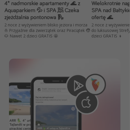
4* nadmorskie apartamenty 🌊 z
Wielokrotnie nag
Aquaparkiem 💦 i SPA 🧖 Czeka
SPA nad Bałtyki
zjeżdżalnia pontonowa 🛝
ofertę 🌊
2 noce z wyżywieniem blisko jeziora i morza
2 noce z wyżywienie
⛵️ Przyjaźnie dla zwierzątek oraz Piraciątek 🧒
do luksusowej Strefy Royal-SP
🐶 Nawet 2 dzieci GRATIS 🤩
dzieci GRATIS 👦