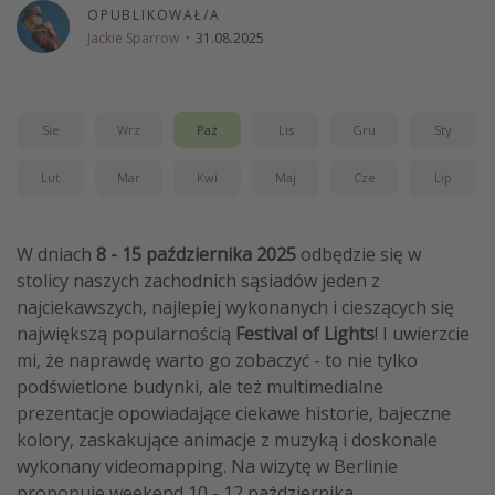
OPUBLIKOWAŁ/A
Jackie Sparrow
·
31.08.2025
Sie
Wrz
Paź
Lis
Gru
Sty
Lut
Mar
Kwi
Maj
Cze
Lip
W dniach
8 - 15 października 2025
odbędzie się w
stolicy naszych zachodnich sąsiadów jeden z
najciekawszych, najlepiej wykonanych i cieszących się
największą popularnością
Festival of Lights
! I uwierzcie
mi, że naprawdę warto go zobaczyć - to nie tylko
podświetlone budynki, ale też multimedialne
prezentacje opowiadające ciekawe historie, bajeczne
kolory, zaskakujące animacje z muzyką i doskonale
wykonany videomapping. Na wizytę w Berlinie
proponuję weekend 10 - 12 października.