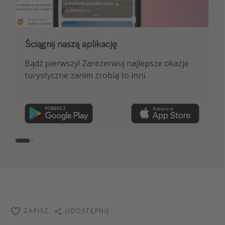
Ściągnij naszą aplikację
Dołącz do naszego kanału na WhatsApp
Bądź pierwszy! Zarezerwuj najlepsze okazje
NAJLEPSZE oferty podróżnicze, porady
turystyczne zanim zrobią to inni.
ekspertów i wiele więcej!
Dołącz teraz
ZAPISZ
UDOSTĘPNIJ