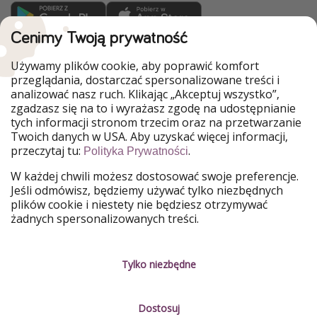
Cenimy Twoją prywatność
WakacyjniPiraci są częścią Grupy HolidayPirates
Używamy plików cookie, aby poprawić komfort
Nasze rynki
przeglądania, dostarczać spersonalizowane treści i
analizować nasz ruch. Klikając „Akceptuj wszystko”,
PiratinViaggio
HolidayPirates
zgadzasz się na to i wyrażasz zgodę na udostępnianie
VakantiePiraten
VoyagesPirates
tych informacji stronom trzecim oraz na przetwarzanie
Ferienpiraten
Urlaubspiraten
Twoich danych w USA. Aby uzyskać więcej informacji,
Urlaubspiraten
ViajerosPiratas
przeczytaj tu:
.
TravelPirates
Polityka Prywatności
W każdej chwili możesz dostosować swoje preferencje.
Nasza grupa
Jeśli odmówisz, będziemy używać tylko niezbędnych
HolidayPirates Group
plików cookie i niestety nie będziesz otrzymywać
żadnych spersonalizowanych treści.
Poznaj nas!
Informacje prawne
Praca
Regulamin
Tylko niezbędne
Media
Polityka prywatności
Dostosuj
Partnerzy
O firmie