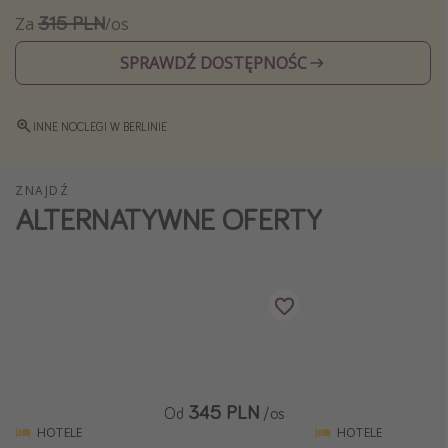
315 PLN
Za
/os
Weekend dla dwojga
City Break
SPRAWDŹ DOSTĘPNOŚC
Hotele SPA i wellness
Sylwester za granicą
INNE NOCLEGI W BERLINIE
Wyjazd na narty
Wyjazdy na Majówkę
ZNAJDŹ
ALTERNATYWNE OFERTY
Wszystkie
Więcej tematów
Newsy, ciekawostki, porady podróżnicze
Najlepsze aplikacje podróżnicze
Kalendarz podróży
345 PLN
Od
/os
HOTELE
HOTELE