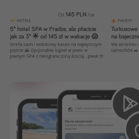
145 PLN
Od
/os
HOTELE
PAKIETY
5* hotel SPA w Pradze, ale płacicie
Turkusowe 
jak za 3* 🌟 od 145 zł w wakacje 😱
na bajeczn
Strefa saun i widokowy basen na najwyższym
We wrześniu ☀
piętrze 🌇 Opcjonalnie kąpiel w piwie w
samochód 🚙 
piwnym SPA z nieograniczoną ilością... piwa! 🍺