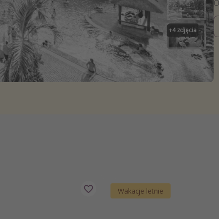
zystkie
+
4
zdjęcia
Wakacje letnie