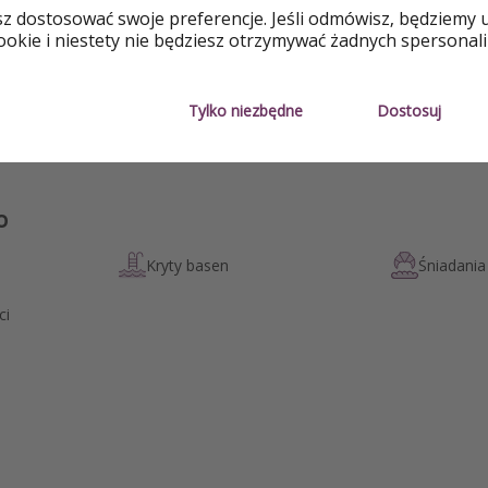
sz dostosować swoje preferencje. Jeśli odmówisz, będziemy 
 – wakacyjny relaks tutaj kosztuje znacznie mniej niż na wie
okie i niestety nie będziesz otrzymywać żadnych spersonali
w biur podróży. Tylko nie zwlekajcie, bo taka okazja nie bę
Tylko niezbędne
Dostosuj
o
Kryty basen
Śniadania
ci