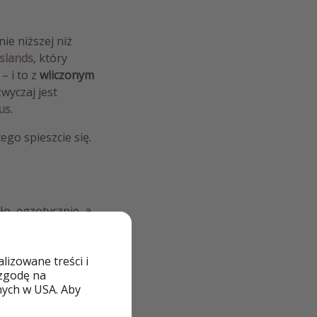
ie niższej niż
Islands
, który
– i to z
wliczonym
zwyczaj jest
us
.
ego spieszcie się.
ło, egzotycznie, a
 lub pociąg i
izowane treści i
w Europie,
27-
 zgodę na
nych w USA. Aby
zyjemnym klimacie