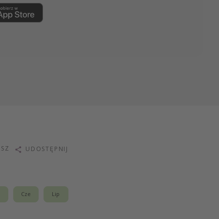
ISZ
UDOSTĘPNIJ
j
Cze
Lip