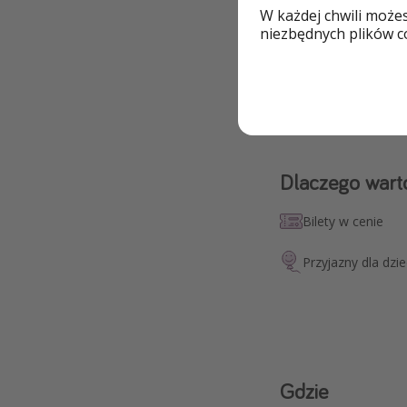
W każdej chwili może
No i najważniejsze
niezbędnych plików co
wyspach z katalogó
😉
Dlaczego wart
Bilety w cenie
Przyjazny dla dzie
Gdzie