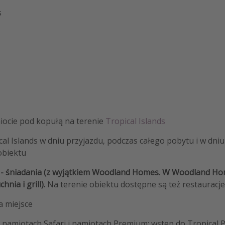
s
miocie pod kopułą na terenie
Tropical Islands
cal Islands w dniu przyjazdu, podczas całego pobytu i w dn
obiektu
- śniadania (z wyjątkiem Woodland Homes. W Woodland Ho
nia i grill).
Na terenie obiektu dostępne są też restauracje
a miejsce
namiotach Safari i namiotach Premium: wstęp do Tropical P