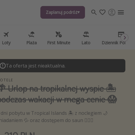
Zaplanuj podróż
j tematów
, ciekawostki, porady podróżnicze
psze aplikacje podróżnicze
Loty
Plaża
First Minute
Lato
Dziennik Pokład
ndarz podróży
Ta oferta jest nieaktualna.
OTELE
🌴 Urlop na tropikalnej wyspie 🏝️
podczas wakacji w mega cenie 😱
 dni pobytu w Tropical Islands 🏝️ z noclegiem 🌙
niadaniem 💦 oraz dostępem do saun 🧖🏽‍♂️