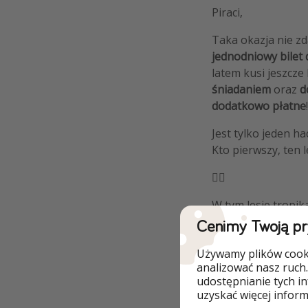
Piraci,
Taka okazja nie zd
jednodniowy bilet
latem kusi jeszcze
śniadaniem
oraz
d
dodatkowo płatne
Jest tylko jeden h
Kto pierwszy, ten 
🏴‍☠️
W tym lesie tropik
jednocześnie nie t
Cenimy Twoją p
ruszyć do Krausnic
Używamy plików cooki
Czekają tu na Wa
analizować nasz ruch.
udostępnianie tych i
metrowa zjeżdżaln
uzyskać więcej informa
i
bez paszportu
.