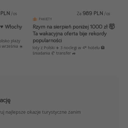
 PLN
989 PLN
/os
Za
/os
PAKIETY
 ♥️ Włochy
Rzym na sierpień poniżej 1000 zł 🤯
Ta wakacyjna oferta bije rekordy
popularności
blisko plaży
i września ☀️
loty z Polski ✈️ 3 noclegi w 4* hotelu 🏨
śniadania 🥐 transfer 🚙
ację
 kanału na WhatsApp
uj najlepsze okazje turystyczne zanim
nicze, porady ekspertów i wiele więcej!