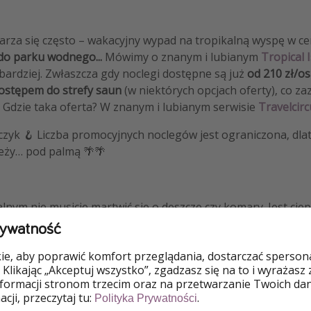
arza się często – wakacyjny wypad na tropikalną wyspę w cen
 do parku wodnego...
Mówimy o znanym i lubianym
Tropical 
 bardziej. Zwłaszcza gdy noclegi dostępne są już
od 210 zł/os
ostępem do strefy saun
(w niektórych opcjach oferty), co za
! Gdzie taka oferta? W znanym i lubianym serwisie
Travelcirc
aczyk 🪝 Liczba promocyjnych noclegów jest ograniczona, dlat
leży… pod palmą 🌴🌴
alnym nie musicie martwić się o deszcze czy komary. Jest ciep
rzeba lecieć na drugi koniec świata – wystarczy wsiąść w auto
rywatność
k, tuż za Berlinem, zaledwie 60 km od granicy.
e, aby poprawić komfort przeglądania, dostarczać spersonal
s
lazurowa woda
,
plaże
,
największy zadaszony las tropikalny
 Klikając „Akceptuj wszystko”, zgadzasz się na to i wyrażasz
nformacji stronom trzecim oraz na przetwarzanie Twoich da
ia
,
Amazonia i sauny
. Wszystko to pod jednym dachem, w pr
cji, przeczytaj tu:
.
Polityka Prywatności