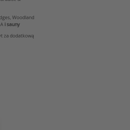
dges, Woodland
IA
i sauny
yt za dodatkową