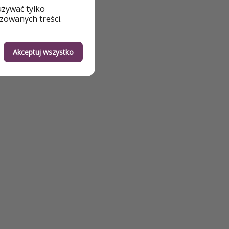
używać tylko
lu egzotycznych
zowanych treści.
dzie trwać wiecznie
Akceptuj wszystko