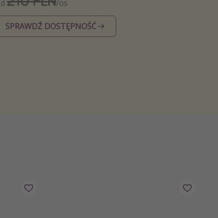
210 PLN
Od
/os
SPRAWDŹ DOSTĘPNOŚĆ