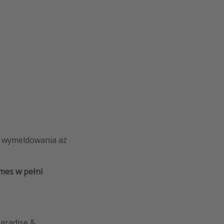
iu wymeldowania aż
mes w pełni
aradise &