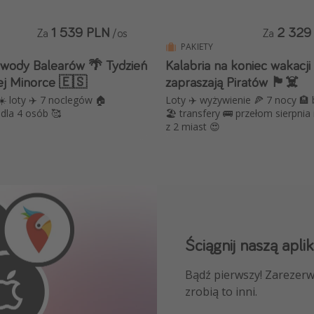
1 539 PLN
2 329
Za
/os
Za
PAKIETY
wody Balearów 🌴 Tydzień
Kalabria na koniec wakacji
ej Minorce 🇪🇸
zapraszają Piratów 🏴‍☠️
️ loty ✈️ 7 noclegów 🏠
Loty ✈️ wyżywienie 🍕 7 nocy 🏨 
dla 4 osób 🥰
🏖️ transfery 🚌 przełom sierpnia 
z 2 miast 😍
Ściągnij naszą aplik
Dołącz do naszego
Bądź pierwszy! Zarezerw
NAJLEPSZE oferty podróż
zrobią to inni.