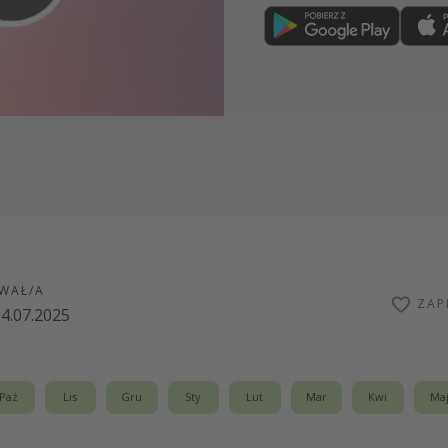
Dołącz teraz
WAŁ/A
ZAP
4.07.2025
Paź
Lis
Gru
Sty
Lut
Mar
Kwi
Ma