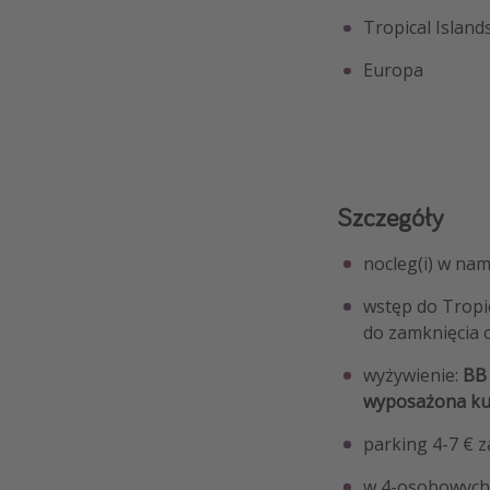
Tropical Island
Europa
Szczegóły
nocleg(i) w na
wstęp do Tropi
do zamknięcia 
wyżywienie:
BB 
wyposażona kuch
parking 4-7 € z
w 4-osobowych 