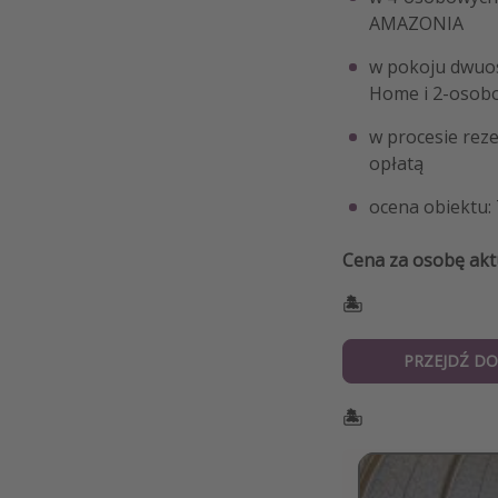
AMAZONIA
w pokoju dwuo
Home i 2-osobo
w procesie rez
opłatą
ocena obiektu:
Cena za osobę akt
🏝️
PRZEJDŹ DO
🏝️