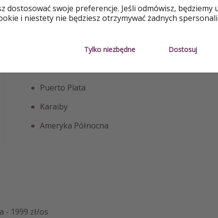
sz dostosować swoje preferencje. Jeśli odmówisz, będziemy 
okie i niestety nie będziesz otrzymywać żadnych spersonali
Tylko niezbędne
Dostosuj
Gdzie
Puerto Plata
Karaiby
Ameryka Północna
 - 1999 zł/os