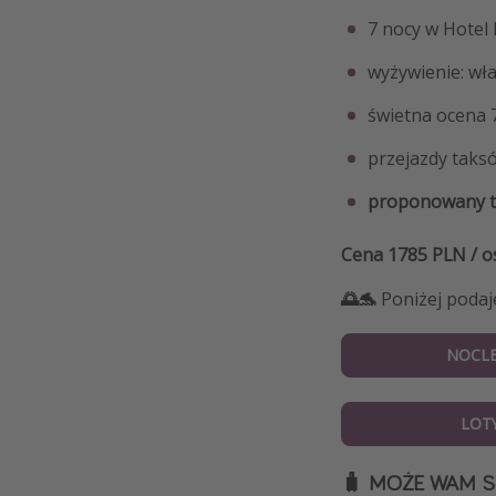
7 nocy w Hotel 
wyżywienie: wł
świetna ocena 
przejazdy taksó
proponowany te
Cena 1785 PLN / o
🌅🐬
Poniżej podaje
NOCLE
LOT
🧳 MOŻE WAM S