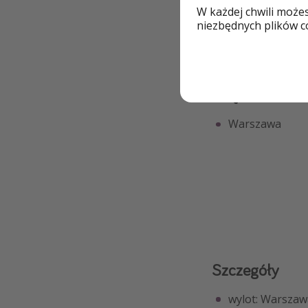
W każdej chwili może
niezbędnych plików co
Skąd
Warszawa
Szczegóły
wylot: Warszawa