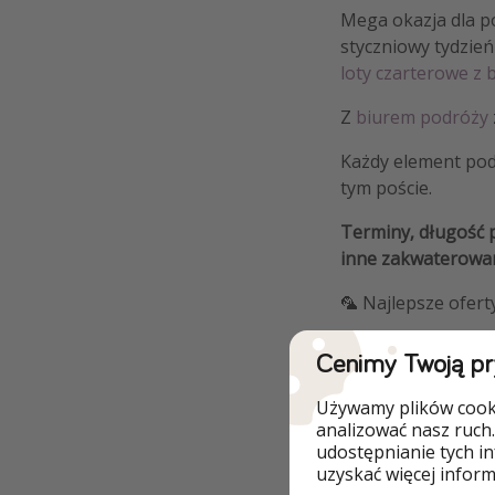
Mega okazja dla po
styczniowy tydzie
loty czarterowe z
Z
biurem podróży
Każdy element pod
tym poście.
Terminy, długość p
inne zakwaterowan
🦜 Najlepsze ofert
Cenimy Twoją p
Używamy plików cooki
analizować nasz ruch.
Dlaczego wart
udostępnianie tych i
uzyskać więcej informa
Lot bezpośredni