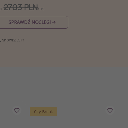
2703 PLN
Za
/os
SPRAWDŹ NOCLEGI
SPRAWDŹ LOTY
City Break