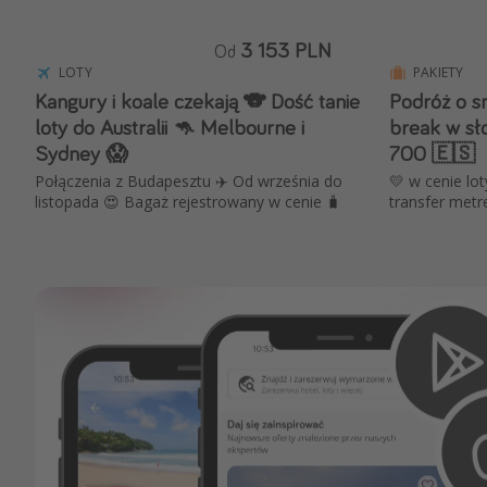
3 153 PLN
Od
LOTY
PAKIETY
Kangury i koale czekają 🐨 Dość tanie
Podróż o sm
loty do Australii 🦘 Melbourne i
break w sło
Sydney 😱
700 🇪🇸
Połączenia z Budapesztu ✈️ Od września do
💛 w cenie lot
listopada 😍 Bagaż rejestrowany w cenie 🧳
transfer metr