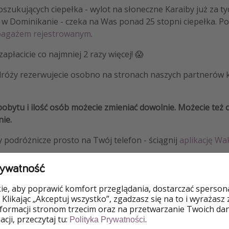
szukujących ciepełka - wylot na słoneczne Karaiby już za ty
ń w Dominikanie - czeka na Was ponad 25 stopni ciepełka. 
 bagażem rejestrowanym
.
zapłacicie co najmniej 2 razy więcej! 😱
róży rezerwujecie osobno na stronach naszych partnerów kli
obytu i ilość osób możecie zmieniać dowolnie. Możecie też 
ie.
y podróżnicze prosto na Twój telefon - ściągnij
aplikację Wak
rywatność
e, aby poprawić komfort przeglądania, dostarczać spersonal
 Klikając „Akceptuj wszystko”, zgadzasz się na to i wyrażasz
o
nformacji stronom trzecim oraz na przetwarzanie Twoich da
cji, przeczytaj tu:
.
Polityka Prywatności
Bagaż rejestrowany
Wysokie 