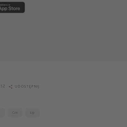
ISZ
UDOSTĘPNIJ
j
Cze
Lip