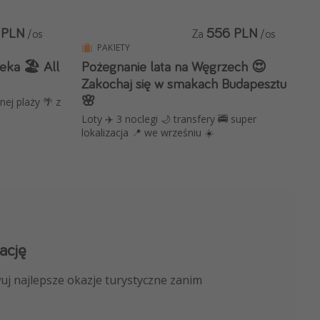
 PLN
556 PLN
/os
Za
/os
PAKIETY
ka 🏖️ All
Pożegnanie lata na Węgrzech 😍
Zakochaj się w smakach Budapesztu
🌸
nej plaży 🌴 z
Loty ✈️ 3 noclegi 🌙 transfery 🚎 super
lokalizacja 📍 we wrześniu ☀️
ację
 kanału na WhatsApp
uj najlepsze okazje turystyczne zanim
nicze, porady ekspertów i wiele więcej!