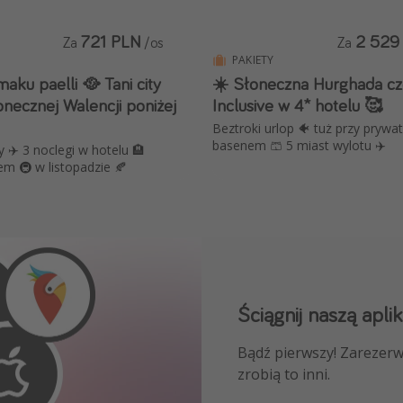
721 PLN
2 529
Za
/os
Za
PAKIETY
aku paelli 🥘 Tani city
☀️ Słoneczna Hurghada cze
necznej Walencji poniżej
Inclusive w 4* hotelu 🥰
Beztroki urlop 🐠 tuż przy prywat
basenem 🩳 5 miast wylotu ✈️
y ✈️ 3 noclegi w hotelu 🏨
em 🚇 w listopadzie 🍂
Ściągnij naszą aplik
Dołącz do naszego
Bądź pierwszy! Zarezerw
NAJLEPSZE oferty podróż
zrobią to inni.