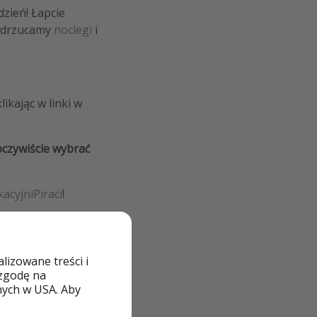
dzień! Łapcie
Podrzucamy
noclegi
i
kając w linki w
oczywiście wybrać
acyjniPiraci
!
izowane treści i
 zgodę na
nych w USA. Aby
oceny