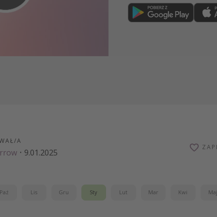
Dołącz teraz
WAŁ/A
ZAP
arrow
·
9.01.2025
Paź
Lis
Gru
Sty
Lut
Mar
Kwi
Ma