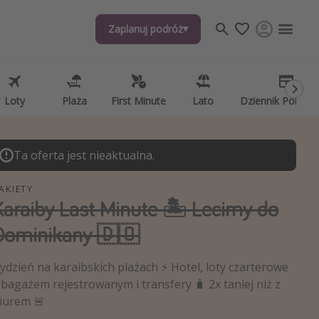
Zaplanuj podróż
Zaplanuj podróż
j tematów
, ciekawostki, porady podróżnicze
psze aplikacje podróżnicze
Loty
Loty
Plaża
Plaża
First Minute
First Minute
Lato
Lato
Dziennik Pokład
Dziennik Pokład
ndarz podróży
Ta oferta jest nieaktualna.
AKIETY
Karaiby Last Minute 🏝️ Lecimy do
Dominikany 🇩🇴
ydzień na karaibskich plażach ⚡️ Hotel, loty czarterowe
 bagażem rejestrowanym i transfery 🧳 2x taniej niż z
iurem 🚨