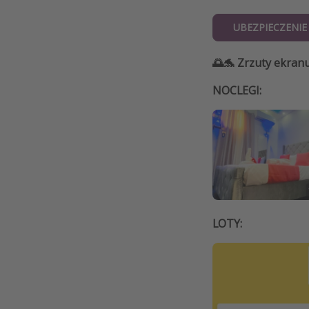
UBEZPIECZENI
🌅🐬 Zrzuty ekranu
NOCLEGI:
LOTY: