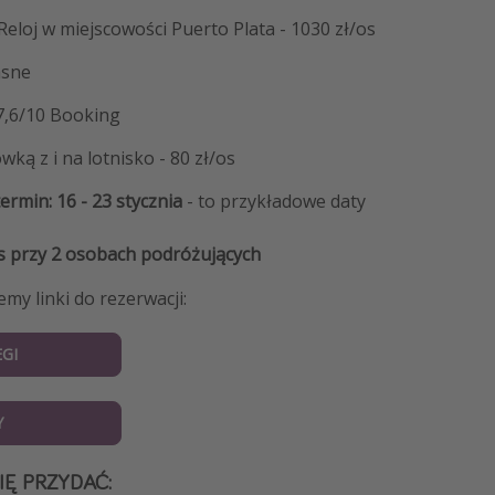
Reloj w miejscowości Puerto Plata - 1030 zł/os
asne
7,6/10 Booking
wką z i na lotnisko - 80 zł/os
rmin: 16 - 23 stycznia
- to przykładowe daty
s przy 2 osobach podróżujących
my linki do rezerwacji:
GI
Y
IĘ PRZYDAĆ: