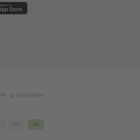
ISZ
UDOSTĘPNIJ
j
Cze
Lip