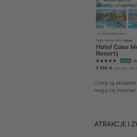
ℹ️ Ceny są aktualn
mogą się zmieniać 
ATRAKCJE I 