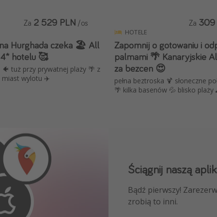
2 529 PLN
309
Za
/os
Za
HOTELE
na Hurghada czeka 🏖️ All
Zapomnij o gotowaniu i od
 4* hotelu 🥰
palmami 🌴 Kanaryjskie All
za bezcen 😍
 🐠 tuż przy prywatnej plaży 🌴 z
miast wylotu ✈️
pełna beztroska 🍹 słoneczne po
🌴 kilka basenów 💦 blisko pla
Ściągnij naszą aplik
Dołącz do naszego
Bądź pierwszy! Zarezerw
NAJLEPSZE oferty podróż
zrobią to inni.