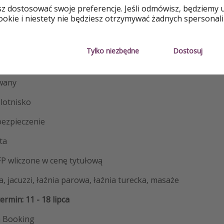
telu Casa Mare Resort
sz dostosować swoje preferencje. Jeśli odmówisz, będziemy 
okie i niestety nie będziesz otrzymywać żadnych spersonali
c, za dopłatą również z Warszawy, Wrocławia czy Gdańska
Inclusive
Tylko niezbędne
Dostosuj
wany
 lotnisko
ezpieczenie
ta
FP wliczone w cenę tytułową
a, jacuzzi, łaźnia parowa, łaźnia turecka, masaże
min: 11 - 18 lipca
a Booking