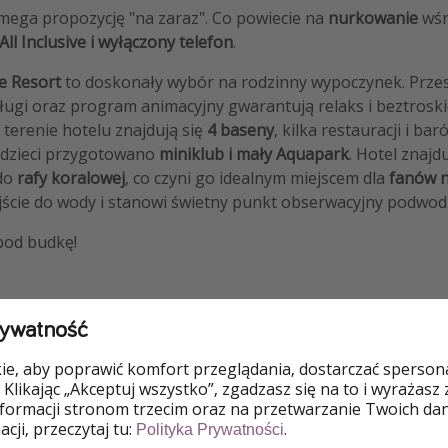
 mega propozycję "na zaraz". Co powiecie na
nurkowanie
wśr
All Inclusive i wyłączony telefon
.
e Resort
to doskonały wybór na rodzinny wypoczynek. Prze
ugi oraz program animacyjny gwarantują relaks i beztroski
terenie hotelu znajdują się
4 baseny
, kilka restauracji i ba
a dzieci przygotowano
miniklub i mały Aquapark
. Hotel znajdu
do
rafy koralowej
, co czyni go idealnym miejscem dla
fanów 
jście do wody i stanowi świetny punkt obserwacyjny podwod
 pod budkę!
rywatność
e, aby poprawić komfort przeglądania, dostarczać spersonal
 Klikając „Akceptuj wszystko”, zgadzasz się na to i wyrażasz
RTY!
nformacji stronom trzecim oraz na przetwarzanie Twoich da
cji, przeczytaj tu:
.
Polityka Prywatności