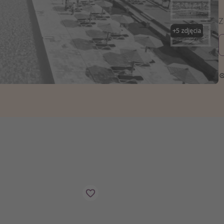
zystkie
+
5
zdjęcia