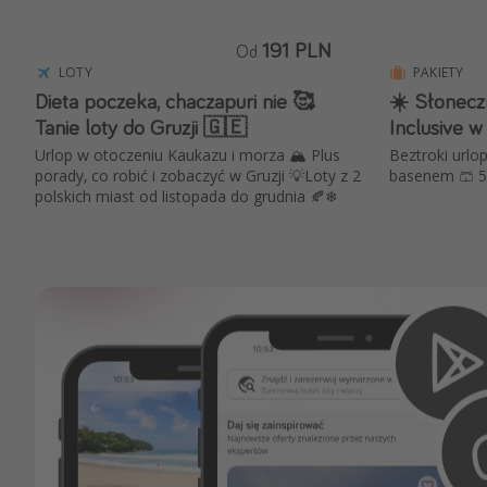
191 PLN
Od
LOTY
PAKIETY
Dieta poczeka, chaczapuri nie 🥰
☀️ Słonecz
Tanie loty do Gruzji 🇬🇪
Inclusive w
Urlop w otoczeniu Kaukazu i morza 🏔️ Plus
Beztroki urlop
porady, co robić i zobaczyć w Gruzji 💡Loty z 2
basenem 🩳 5 
polskich miast od listopada do grudnia 🍂❄