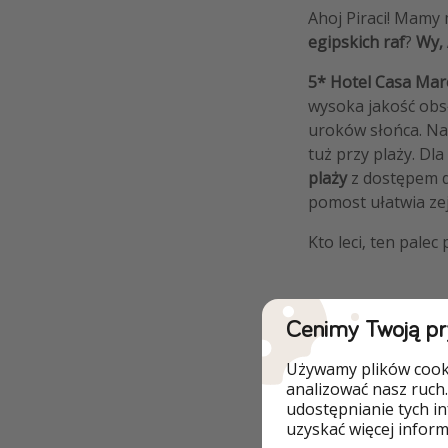
Ahoj Piraci! Mamy
egipskich raf
?
Wy, 
5* Hotel Casa Mar
wysoka jakość obsł
uroków słońca. Na 
tuż przy plaży. Dl
plaży
z dostępem 
pomost ułatwia ze
Kto leci, ten palec
Cenimy Twoją p
Szczegóły
Używamy plików cooki
analizować nasz ruch.
DO OFE
udostępnianie tych i
uzyskać więcej informa