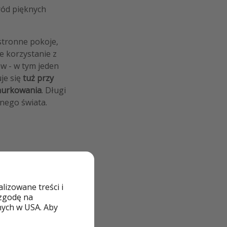
ód pięknych
stronne pokoje,
e korzystanie z
rów - w tym jeden
je się
tuż przy
nurkowania
. Długi
nego świata.
izowane treści i
 zgodę na
nych w USA. Aby