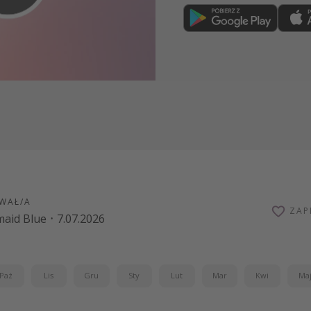
Dołącz teraz
WAŁ/A
ZAP
aid Blue
·
7.07.2026
Paź
Lis
Gru
Sty
Lut
Mar
Kwi
Ma