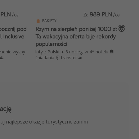
 PLN
989 PLN
/os
Za
/os
PAKIETY
pocznij pod
Rzym na sierpień poniżej 1000 zł 🤯
 Inclusive
Ta wakacyjna oferta bije rekordy
popularności
łudnie wyspy
loty z Polski ✈️ 3 noclegi w 4* hotelu 🏨
ży 🌊
śniadania 🥐 transfer 🚙
ację
 kanału na WhatsApp
uj najlepsze okazje turystyczne zanim
nicze, porady ekspertów i wiele więcej!