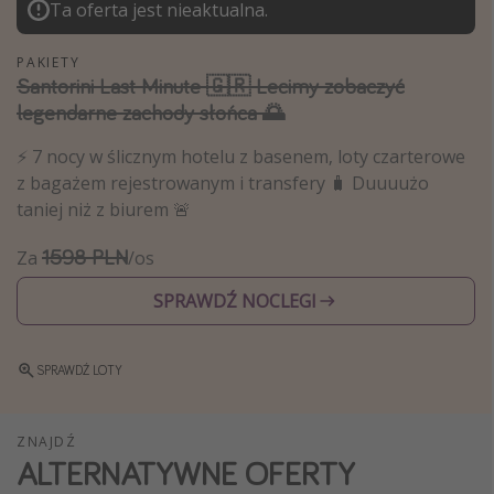
Ta oferta jest nieaktualna.
Weekend dla dwojga
City Break
PAKIETY
Santorini Last Minute 🇬🇷 Lecimy zobaczyć
Hotele SPA i wellness
legendarne zachody słońca 🌅
Sylwester za granicą
⚡️ 7 nocy w ślicznym hotelu z basenem, loty czarterowe
Wyjazd na narty
z bagażem rejestrowanym i transfery 🧳 Duuuużo
Wyjazdy na Majówkę
taniej niż z biurem 🚨
Wszystkie
1598 PLN
Za
/os
SPRAWDŹ NOCLEGI
Więcej tematów
Newsy, ciekawostki, porady podróżnicze
SPRAWDŹ LOTY
Najlepsze aplikacje podróżnicze
Kalendarz podróży
ZNAJDŹ
ALTERNATYWNE OFERTY