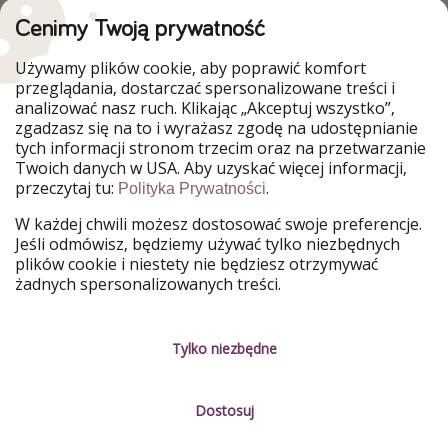
Cenimy Twoją prywatność
WakacyjniPiraci są częścią Grupy HolidayPirates
Używamy plików cookie, aby poprawić komfort
Nasze rynki
przeglądania, dostarczać spersonalizowane treści i
analizować nasz ruch. Klikając „Akceptuj wszystko”,
PiratinViaggio
HolidayPirates
zgadzasz się na to i wyrażasz zgodę na udostępnianie
VakantiePiraten
VoyagesPirates
tych informacji stronom trzecim oraz na przetwarzanie
Ferienpiraten
Urlaubspiraten
Twoich danych w USA. Aby uzyskać więcej informacji,
Urlaubspiraten
ViajerosPiratas
przeczytaj tu:
.
TravelPirates
Polityka Prywatności
W każdej chwili możesz dostosować swoje preferencje.
Nasza grupa
Jeśli odmówisz, będziemy używać tylko niezbędnych
HolidayPirates Group
plików cookie i niestety nie będziesz otrzymywać
żadnych spersonalizowanych treści.
Poznaj nas!
Informacje prawne
Praca
Regulamin
Tylko niezbędne
Media
Polityka prywatności
Dostosuj
Partnerzy
O firmie