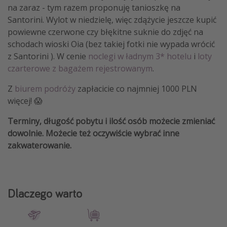
na zaraz - tym razem proponuję tanioszkę na
Santorini. Wylot w niedzielę, więc zdążycie jeszcze kupić
powiewne czerwone czy błękitne suknie do zdjęć na
schodach wioski Oia (bez takiej fotki nie wypada wrócić
z Santorini ). W cenie
noclegi w ładnym 3* hotelu
i
loty
czarterowe z bagażem rejestrowanym
.
Z
biurem podróży
zapłacicie co najmniej 1000 PLN
więcej! 😱
Terminy, długość pobytu i ilość osób możecie zmieniać
dowolnie. Możecie też oczywiście wybrać inne
zakwaterowanie.
Dlaczego warto