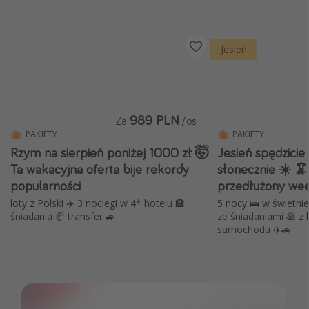
Jesień
989 PLN
Za
/os
PAKIETY
PAKIETY
Rzym na sierpień poniżej 1000 zł 🤯
Jesień spędzicie 
Ta wakacyjna oferta bije rekordy
słonecznie ☀️ 
popularności
przedłużony we
loty z Polski ✈️ 3 noclegi w 4* hotelu 🏨
5 nocy 🛌 w świetni
śniadania 🥐 transfer 🚙
ze śniadaniami 🥞 z
samochodu ✈️🚗