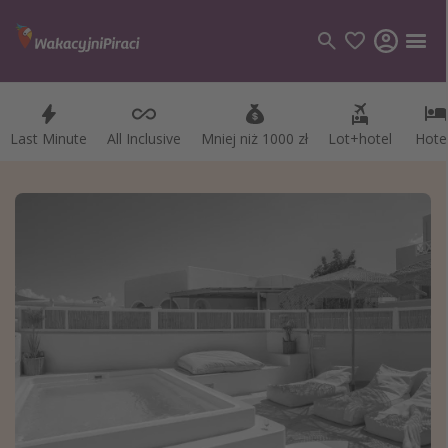
Last Minute
Last Minute
All Inclusive
All Inclusive
Mniej niż 1000 zł
Mniej niż 1000 zł
Lot+hotel
Lot+hotel
Hote
Hote
Kategorie
Loty
Hotele
Wakacje
Rejsy
Kierunki
Grecja
Turcja
Egipt