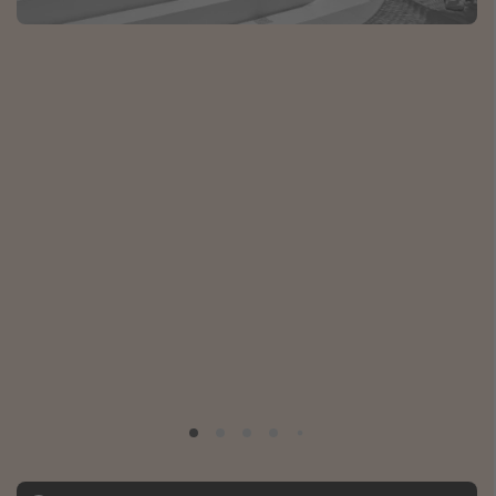
Albania
Zanzibar
Polska
Malediwy
Azja Południowo-Wschodnia
Tajlandia
Wszystkie kierunki
Rodzaj wyjazdu
Wakacje Last Minute
Wakacje All Inclusive
Wakacje do 1000 PLN
Wakacje z dziećmi
Noclegi z prywatnym jacuzzi w pokoju/na tarasie