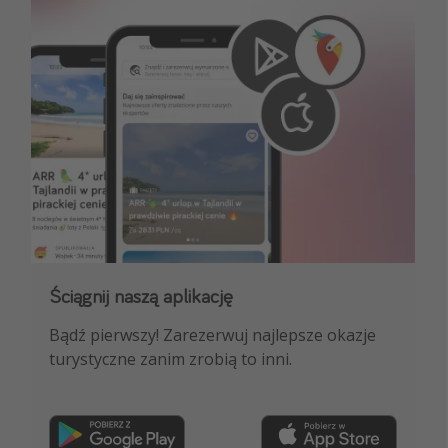
Ściągnij naszą aplikację
Dołącz do naszego kanału na WhatsApp
Bądź pierwszy! Zarezerwuj najlepsze okazje
NAJLEPSZE oferty podróżnicze, porady
turystyczne zanim zrobią to inni.
ekspertów i wiele więcej!
Dołącz teraz