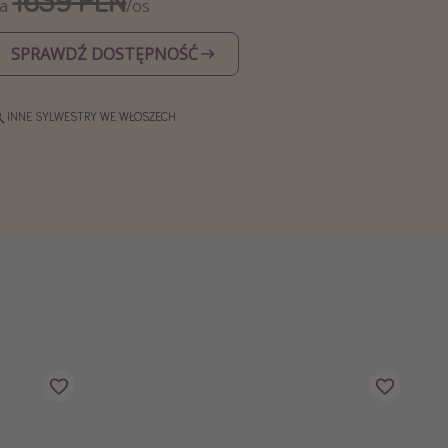
1639 PLN
Za
/os
SPRAWDŹ DOSTĘPNOŚĆ
INNE SYLWESTRY WE WŁOSZECH