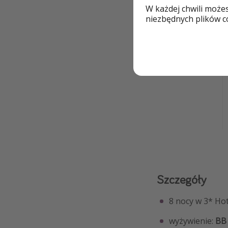
W każdej chwili może
niezbędnych plików co
Skąd
Kraków
Szczegóły
8 nocy w 3* Hot
wyżywienie:
BB 