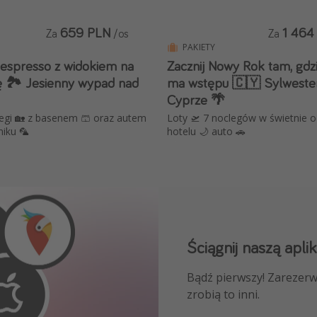
659 PLN
1 464
Za
/os
Za
PAKIETY
 espresso z widokiem na
Zacznij Nowy Rok tam, gdzi
ę 🏞️ Jesienny wypad nad
ma wstępu 🇨🇾 Sylweste
Cyprze 🌴
legi 🏡 z basenem 🩳 oraz autem
Loty 🛫 7 noclegów w świetnie 
niku 🦜
hotelu 🌙 auto 🚗
Ściągnij naszą aplik
Dołącz do naszego
Bądź pierwszy! Zarezerw
NAJLEPSZE oferty podróż
zrobią to inni.