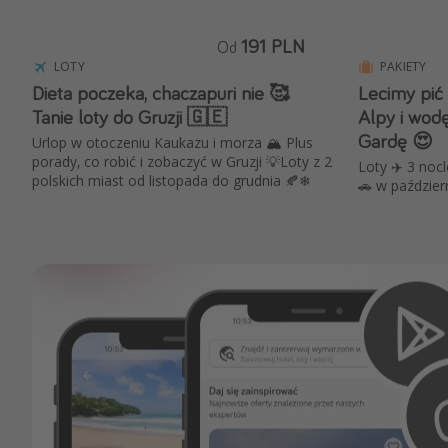
191 PLN
Od
LOTY
PAKIETY
Dieta poczeka, chaczapuri nie 🥰
Lecimy pić
Tanie loty do Gruzji 🇬🇪
Alpy i wod
Gardę 😍
Urlop w otoczeniu Kaukazu i morza 🏔️ Plus
porady, co robić i zobaczyć w Gruzji 💡Loty z 2
Loty ✈️ 3 noc
polskich miast od listopada do grudnia 🍂❄
🚗 w paździer