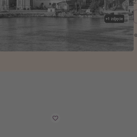
zystkie
+
1
zdjęcie