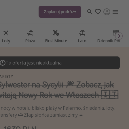
Zaplanuj podróż
Zaplanuj podróż
j tematów
, ciekawostki, porady podróżnicze
psze aplikacje podróżnicze
Loty
Loty
Plaża
Plaża
First Minute
First Minute
Lato
Lato
Dziennik Pokład
Dziennik Pokład
ndarz podróży
Ta oferta jest nieaktualna.
AKIETY
Sylwester na Sycylii 🎆 Zobacz, jak
witają Nowy Rok we Włoszech 🇮🇹
 nocy w hotelu blisko plaży w Palermo, śniadania, loty,
ransfery 🚎 Złap słońce zamiast zimy ☀️