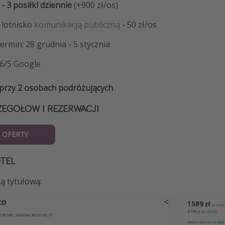
 - 3 posiłki dziennie
(+900 zł/os)
a lotnisko
komunikacją publiczną
- 50 zł/os
rmin: 28 grudnia - 5 stycznia
,6/5 Google
 przy 2 osobach podróżujących
ZEGÓŁÓW I REZERWACJI
 OFERTY
OTEL
ą tytułową: