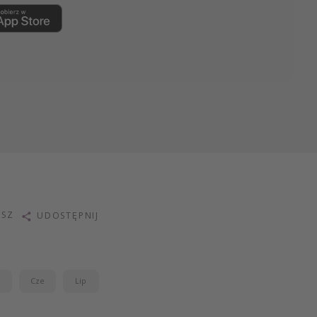
ISZ
UDOSTĘPNIJ
j
Cze
Lip