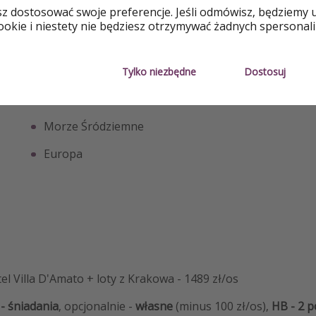
sz dostosować swoje preferencje. Jeśli odmówisz, będziemy 
okie i niestety nie będziesz otrzymywać żadnych spersonali
Gdzie
Tylko niezbędne
Dostosuj
Palermo
Morze Śródziemne
Europa
el Villa D'Amato + loty z Krakowa - 1489 zł/os
- śniadania
, opcjonalnie -
własne
(minus 100 zł/os),
HB - 2 p