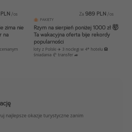
 PLN
989 PLN
/os
Za
/os
PAKIETY
e zima nie
Rzym na sierpień poniżej 1000 zł 🤯
r na
Ta wakacyjna oferta bije rekordy
popularności
ocenianym
loty z Polski ✈️ 3 noclegi w 4* hotelu 🏨
śniadania 🥐 transfer 🚙
ację
 kanału na WhatsApp
uj najlepsze okazje turystyczne zanim
nicze, porady ekspertów i wiele więcej!