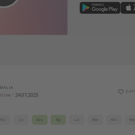
Dołącz teraz
WAŁ/A
ZAP
arrow
·
24.07.2025
Paź
Lis
Gru
Sty
Lut
Mar
Kwi
Ma