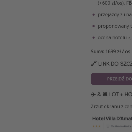
(+600 zł/os),
FB
przejazdy z i n
proponowany te
ocena hotelu 3
Suma: 1639 zł / os
🔗 LINK DO SZC
PRZEJDŹ DO
✈️ & 🛎️ LOT + H
Zrzut ekranu z cen