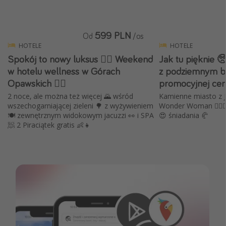
599 PLN
Od
/os
HOTELE
HOTELE
Spokój to nowy luksus 💆‍♀️ Weekend
Jak tu pięknie 
w hotelu wellness w Górach
z podziemnym b
Opawskich 🚴‍♂️
promocyjnej cen
2 noce, ale można też więcej 🌄 wśród
Kamienne miasto z J
wszechogarniającej zieleni 🌳 z wyżywieniem
Wonder Woman 🦸🏻‍♀
🍽 zewnętrznym widokowym jacuzzi 👀 i SPA
😍 śniadania 🥐
🧖 2 Piraciątek gratis 👶👧