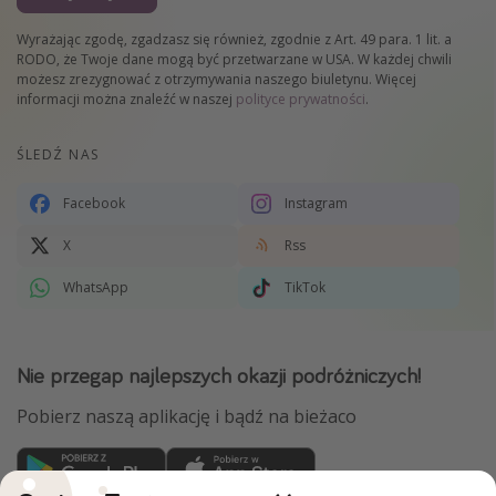
Wyrażając zgodę, zgadzasz się również, zgodnie z Art. 49 para. 1 lit. a
RODO, że Twoje dane mogą być przetwarzane w USA. W każdej chwili
możesz zrezygnować z otrzymywania naszego biuletynu. Więcej
informacji można znaleźć w naszej
polityce prywatności
.
ŚLEDŹ NAS
Facebook
Instagram
X
Rss
WhatsApp
TikTok
Nie przegap najlepszych okazji podróżniczych!
Pobierz naszą aplikację i bądź na bieżaco