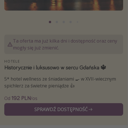
Albania
Zanzibar
Polska
Malediwy
Ta oferta ma już kilka dni i dostępność oraz ceny
Azja Południowo-Wschodnia
mogły się już zmienić.
Tajlandia
Wszystkie kierunki
HOTELE
Historycznie i luksusowo w sercu Gdańska 🔱
Rodzaj wyjazdu
5* hotel wellness ze śniadaniami 🍳 w XVII-wiecznym
spichlerz za świetne pieniądze 👍
Wakacje Last Minute
192 PLN
Od
/os
Wakacje All Inclusive
Wakacje do 1000 PLN
SPRAWDŹ DOSTĘPNOŚĆ
Wakacje z dziećmi
Noclegi z prywatnym jacuzzi w pokoju/na tarasie