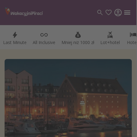
Last Minute
All Inclusive
Mniej niż 1000 zł
Lot+hotel
Hote
Kategorie
Loty
Hotele
Wakacje
Rejsy
Kierunki
Grecja
Turcja
Egipt