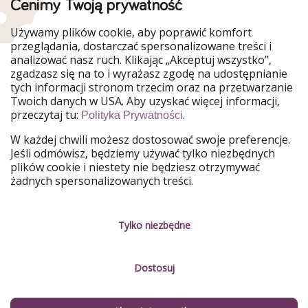
Cenimy Twoją prywatność
WakacyjniPiraci są częścią Grupy HolidayPirates
Używamy plików cookie, aby poprawić komfort
Nasze rynki
przeglądania, dostarczać spersonalizowane treści i
analizować nasz ruch. Klikając „Akceptuj wszystko”,
PiratinViaggio
HolidayPirates
zgadzasz się na to i wyrażasz zgodę na udostępnianie
VakantiePiraten
VoyagesPirates
tych informacji stronom trzecim oraz na przetwarzanie
Ferienpiraten
Urlaubspiraten
Twoich danych w USA. Aby uzyskać więcej informacji,
Urlaubspiraten
ViajerosPiratas
przeczytaj tu:
.
TravelPirates
Polityka Prywatności
W każdej chwili możesz dostosować swoje preferencje.
Nasza grupa
Jeśli odmówisz, będziemy używać tylko niezbędnych
HolidayPirates Group
plików cookie i niestety nie będziesz otrzymywać
żadnych spersonalizowanych treści.
Poznaj nas!
Informacje prawne
Praca
Regulamin
Tylko niezbędne
Media
Polityka prywatności
Dostosuj
Partnerzy
O firmie
Zrównoważony rozwój
Zarządzanie usługami