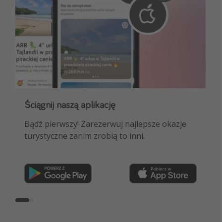
Ściągnij naszą aplikację
Dołącz do naszego kanału na WhatsApp
Bądź pierwszy! Zarezerwuj najlepsze okazje
NAJLEPSZE oferty podróżnicze, porady
turystyczne zanim zrobią to inni.
ekspertów i wiele więcej!
Dołącz teraz