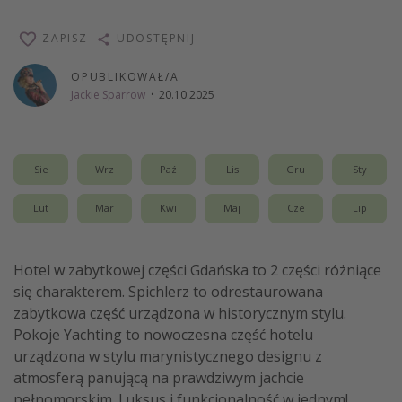
Weekend dla dwojga
ZAPISZ
UDOSTĘPNIJ
City Break
OPUBLIKOWAŁ/A
Hotele SPA i wellness
Jackie Sparrow
·
20.10.2025
Sylwester za granicą
Wyjazd na narty
Wyjazdy na Majówkę
Sie
Wrz
Paź
Lis
Gru
Sty
Wszystkie
Lut
Mar
Kwi
Maj
Cze
Lip
Więcej tematów
Hotel w zabytkowej części Gdańska to 2 części różniące
Newsy, ciekawostki, porady podróżnicze
się charakterem. Spichlerz to odrestaurowana
Najlepsze aplikacje podróżnicze
zabytkowa część urządzona w historycznym stylu.
Pokoje Yachting to nowoczesna część hotelu
Kalendarz podróży
urządzona w stylu marynistycznego designu z
atmosferą panującą na prawdziwym jachcie
pełnomorskim. Luksus i funkcjonalność w jednym!