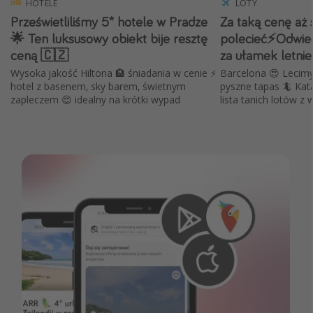
HOTELE
LOTY
Prześwietliliśmy 5* hotele w Pradze
Za taką cenę aż 
🌟 Ten luksusowy obiekt bije resztę
polecieć⚡️Odwie
ceną 🇨🇿
za ułamek letnie
Wysoka jakość Hiltona 🏨 śniadania w cenie ⚡️
Barcelona 😍 Lecimy 
hotel z basenem, sky barem, świetnym
pyszne tapas 🦎 Kata
zapleczem 😍 idealny na krótki wypad
lista tanich lotów z 