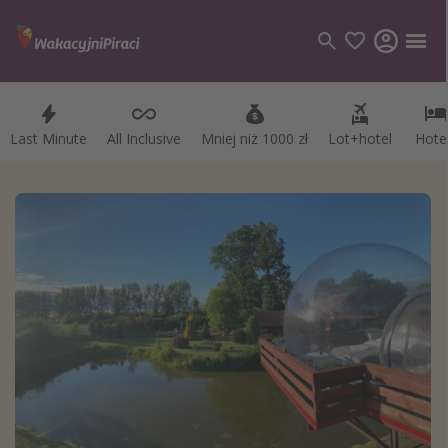
Last Minute
All Inclusive
Mniej niż 1000 zł
Lot+hotel
Hote
Kategorie
Loty
Hotele
Wakacje
Rejsy
Kierunki
Grecja
Turcja
Egipt