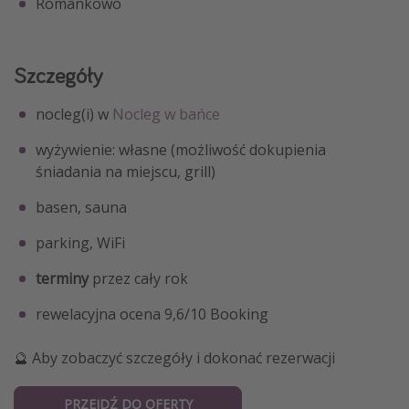
Romankowo
Szczegóły
nocleg(i) w
Nocleg w bańce
wyżywienie: własne (możliwość dokupienia
śniadania na miejscu, grill)
basen, sauna
parking, WiFi
terminy
przez cały rok
rewelacyjna ocena 9,6/10 Booking
🔮 Aby zobaczyć szczegóły i dokonać rezerwacji
PRZEJDŹ DO OFERTY