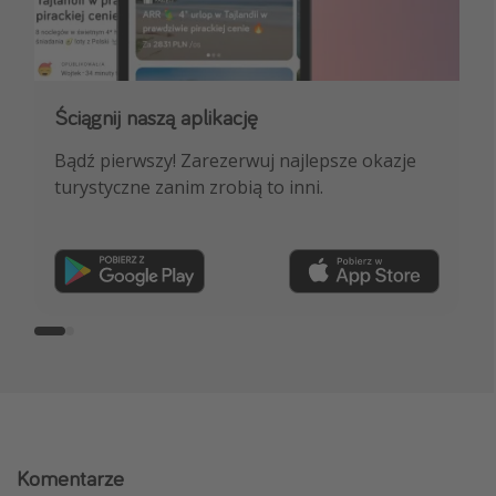
Ściągnij naszą aplikację
Dołącz do naszego kanału na WhatsApp
Bądź pierwszy! Zarezerwuj najlepsze okazje
NAJLEPSZE oferty podróżnicze, porady
turystyczne zanim zrobią to inni.
ekspertów i wiele więcej!
Dołącz teraz
Komentarze