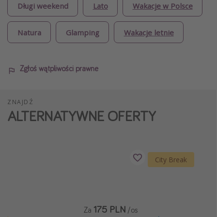
Długi weekend
Lato
Wakacje w Polsce
Natura
Glamping
Wakacje letnie
Zgłoś wątpliwości prawne
ZNAJDŹ
ALTERNATYWNE OFERTY
City Break
175 PLN
Za
/os