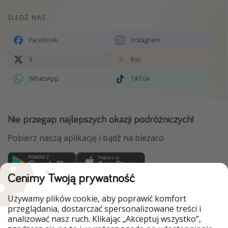
ŚLEDŹ NAS
Facebook
Instagram
X
Rss
WhatsApp
TikTok
Nie przegap najlepszych okazji podróżniczych!
Pobierz naszą aplikację i bądź na bieżaco
Cenimy Twoją prywatność
WakacyjniPiraci są częścią Grupy HolidayPirates
Używamy plików cookie, aby poprawić komfort
Nasze rynki
przeglądania, dostarczać spersonalizowane treści i
analizować nasz ruch. Klikając „Akceptuj wszystko”,
PiratinViaggio
HolidayPirates