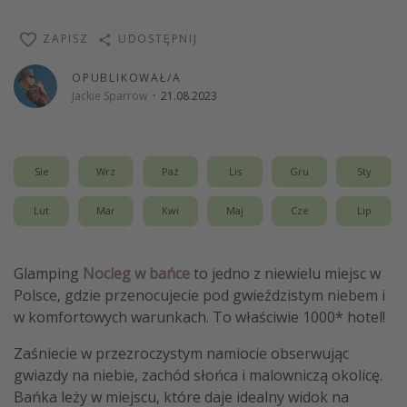
Weekend dla dwojga
ZAPISZ
UDOSTĘPNIJ
City Break
OPUBLIKOWAŁ/A
Hotele SPA i wellness
Jackie Sparrow
·
21.08.2023
Sylwester za granicą
Wyjazd na narty
Wyjazdy na Majówkę
Sie
Wrz
Paź
Lis
Gru
Sty
Wszystkie
Lut
Mar
Kwi
Maj
Cze
Lip
Więcej tematów
Glamping
Nocleg w bańce
to jedno z niewielu miejsc w
Newsy, ciekawostki, porady podróżnicze
Polsce, gdzie przenocujecie pod gwieździstym niebem i
Najlepsze aplikacje podróżnicze
w komfortowych warunkach. To właściwie 1000* hotel!
Kalendarz podróży
Zaśniecie w przezroczystym namiocie obserwując
gwiazdy na niebie, zachód słońca i malowniczą okolicę.
Bańka leży w miejscu, które daje idealny widok na