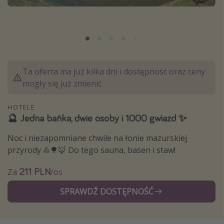
Albania
Zanzibar
Polska
Malediwy
Ta oferta ma już kilka dni i dostępność oraz ceny
Azja Południowo-Wschodnia
mogły się już zmienić.
Tajlandia
Wszystkie kierunki
HOTELE
🔮 Jedna bańka, dwie osoby i 1000 gwiazd ✨
Rodzaj wyjazdu
Noc i niezapomniane chwile na łonie mazurskiej
przyrody ⛵️🌳🦊 Do tego sauna, basen i staw!
Wakacje Last Minute
211 PLN
Za
/os
Wakacje All Inclusive
Wakacje do 1000 PLN
SPRAWDŹ DOSTĘPNOŚĆ
Wakacje z dziećmi
Noclegi z prywatnym jacuzzi w pokoju/na tarasie