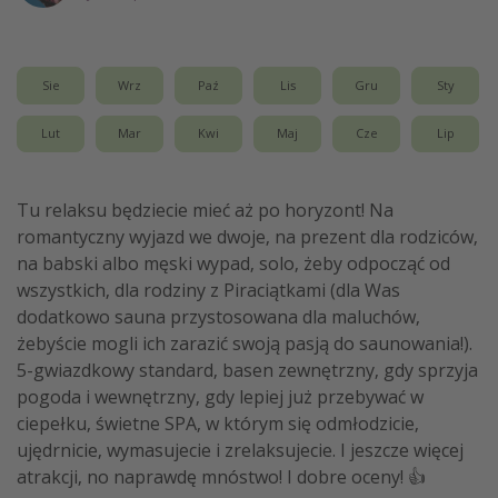
Sie
Wrz
Paź
Lis
Gru
Sty
Lut
Mar
Kwi
Maj
Cze
Lip
Tu relaksu będziecie mieć aż po horyzont! Na
romantyczny wyjazd we dwoje, na prezent dla rodziców,
na babski albo męski wypad, solo, żeby odpocząć od
wszystkich, dla rodziny z Piraciątkami (dla Was
dodatkowo sauna przystosowana dla maluchów,
żebyście mogli ich zarazić swoją pasją do saunowania!).
5-gwiazdkowy standard, basen zewnętrzny, gdy sprzyja
pogoda i wewnętrzny, gdy lepiej już przebywać w
ciepełku, świetne SPA, w którym się odmłodzicie,
ujędrnicie, wymasujecie i zrelaksujecie. I jeszcze więcej
atrakcji, no naprawdę mnóstwo! I dobre oceny! 👍