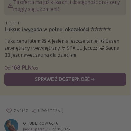
Ta oferta ma już kilka dni i dostępność oraz ceny
Weekend dla dwojga
mogły się już zmienić.
City Break
HOTELE
Hotele SPA i wellness
Luksus i wygoda w pełnej okazałości ⭐️⭐️⭐️⭐️⭐️
Sylwester za granicą
Taka cena latem 😱 A jesienią jeszcze taniej 🤩 Basen
Wyjazd na narty
zewnętrzny i wewnętrzny 👙 SPA 💆‍♀️ Jacuzzi 🛁 Sauna
Wyjazdy na Majówkę
🧖‍♂️ Jest nawet sauna dla dzieci 👪
Wszystkie
168 PLN
Od
/os
SPRAWDŹ DOSTĘPNOŚĆ
Więcej tematów
Newsy, ciekawostki, porady podróżnicze
Najlepsze aplikacje podróżnicze
Kalendarz podróży
ZAPISZ
UDOSTĘPNIJ
OPUBLIKOWAŁ/A
Jackie Sparrow
·
27.06.2025