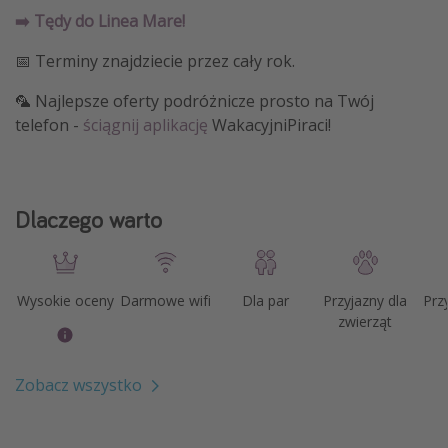
➡️ Tędy do Linea Mare!
📅 Terminy znajdziecie przez cały rok.
🦜 Najlepsze oferty podróżnicze prosto na Twój
telefon -
ściągnij aplikację
WakacyjniPiraci!
Dlaczego warto
Wysokie oceny
Darmowe wifi
Dla par
Przyjazny dla
Prz
zwierząt
Zobacz wszystko