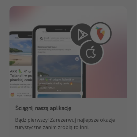
Ściągnij naszą aplikację
Dołącz do naszego kanału na WhatsApp
Bądź pierwszy! Zarezerwuj najlepsze okazje
NAJLEPSZE oferty podróżnicze, porady
turystyczne zanim zrobią to inni.
ekspertów i wiele więcej!