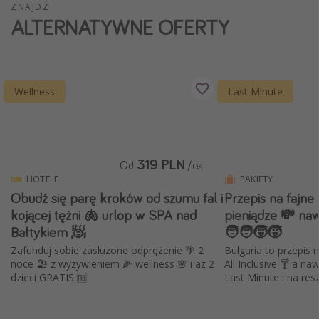
ZNAJDŹ
ALTERNATYWNE OFERTY
Wellness
Last Minute
319 PLN
Od
/os
HOTELE
PAKIETY
Obudź się parę kroków od szumu fal i
Przepis na fajne
kojącej tężni 🫁 urlop w SPA nad
pieniądze 💸 naw
Bałtykiem 🧖
🧑‍🧑‍🧒‍🧒
Zafunduj sobie zasłużone odprężenie 🌴 2
Bułgaria to przepis 
noce 🏖️ z wyżywieniem 🌽 wellness 🌸 i aż 2
All Inclusive 🍸 a na
dzieci GRATIS 🆓
Last Minute i na res