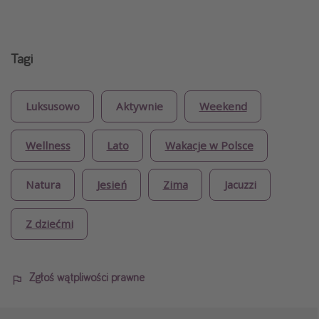
Tagi
Luksusowo
Aktywnie
Weekend
Wellness
Lato
Wakacje w Polsce
Natura
Jesień
Zima
Jacuzzi
Z dziećmi
Zgłoś wątpliwości prawne