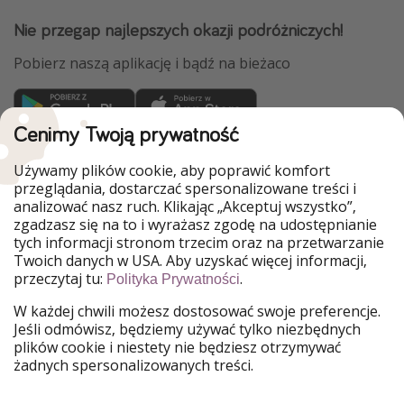
Nie przegap najlepszych okazji podróżniczych!
Pobierz naszą aplikację i bądź na bieżaco
Cenimy Twoją prywatność
WakacyjniPiraci są częścią Grupy HolidayPirates
Używamy plików cookie, aby poprawić komfort
Nasze rynki
przeglądania, dostarczać spersonalizowane treści i
analizować nasz ruch. Klikając „Akceptuj wszystko”,
PiratinViaggio
HolidayPirates
zgadzasz się na to i wyrażasz zgodę na udostępnianie
VakantiePiraten
VoyagesPirates
tych informacji stronom trzecim oraz na przetwarzanie
Ferienpiraten
Urlaubspiraten
Twoich danych w USA. Aby uzyskać więcej informacji,
Urlaubspiraten
ViajerosPiratas
przeczytaj tu:
.
Polityka Prywatności
TravelPirates
W każdej chwili możesz dostosować swoje preferencje.
Nasza grupa
Jeśli odmówisz, będziemy używać tylko niezbędnych
HolidayPirates Group
plików cookie i niestety nie będziesz otrzymywać
żadnych spersonalizowanych treści.
Poznaj nas!
Informacje prawne