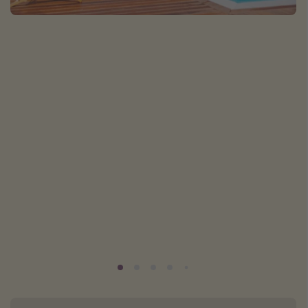
Albania
Zanzibar
Polska
Malediwy
Azja Południowo-Wschodnia
Tajlandia
Wszystkie kierunki
Rodzaj wyjazdu
Wakacje Last Minute
Wakacje All Inclusive
Wakacje do 1000 PLN
Wakacje z dziećmi
Noclegi z prywatnym jacuzzi w pokoju/na tarasie