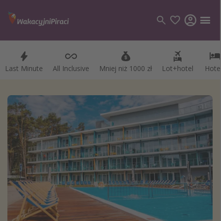
Last Minute
All Inclusive
Mniej niż 1000 zł
Lot+hotel
Hote
Kategorie
Loty
Hotele
Wakacje
Rejsy
Kierunki
Grecja
Turcja
Egipt