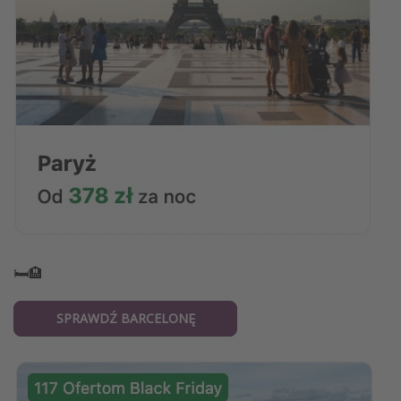
🛏️🏨
SPRAWDŹ BARCELONĘ