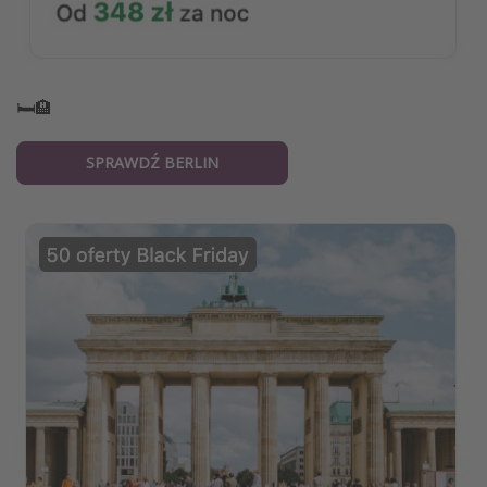
🛏️🏨
SPRAWDŹ BERLIN