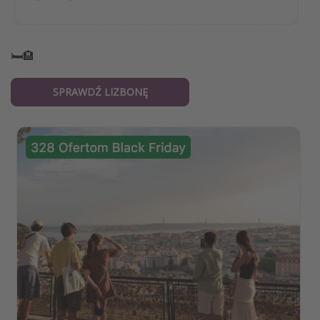
🛏️🏨
SPRAWDŹ LIZBONĘ