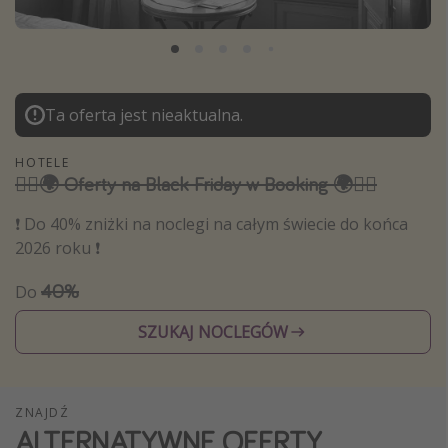
Albania
Zanzibar
Polska
Ta oferta jest nieaktualna.
Malediwy
Azja Południowo-Wschodnia
HOTELE
🏴‍☠️🌍 Oferty na Black Friday w Booking 🌍🏴‍☠️
Tajlandia
Wszystkie kierunki
❗️ Do 40% zniżki na noclegi na całym świecie do końca
2026 roku ❗️
Rodzaj wyjazdu
40%
Do
Wakacje Last Minute
SZUKAJ NOCLEGÓW
Wakacje All Inclusive
Wakacje do 1000 PLN
Wakacje z dziećmi
ZNAJDŹ
ALTERNATYWNE OFERTY
Noclegi z prywatnym jacuzzi w pokoju/na tarasie