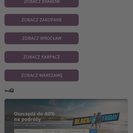
ZOBACZ KRAKÓW
ZOBACZ ZAKOPANE
ZOBACZ WROCŁAW
ZOBACZ KARPACZ
ZOBACZ WARSZAWĘ
🛏️🏨