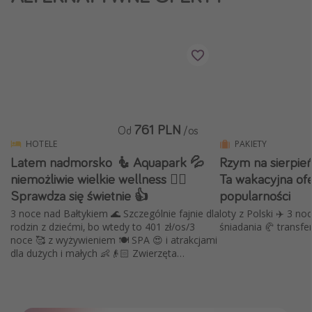
Weekend dla dwojga
City Break
Hotele SPA i wellness
Sylwester za granicą
Wyjazd na narty
761 PLN
Wyjazdy na Majówkę
Od
/os
HOTELE
PAKIETY
Wszystkie
Latem nadmorsko 🧜 Aquapark 💦
Rzym na sierpień
niemożliwie wielkie wellness 🧖‍♀️
Ta wakacyjna ofe
Więcej tematów
Sprawdza się świetnie 👍
popularności
3 noce nad Bałtykiem 🌊 Szczególnie fajnie dla
loty z Polski ✈️ 3 no
Newsy, ciekawostki, porady podróżnicze
rodzin z dziećmi, bo wtedy to 401 zł/os/3
śniadania 🥐 transfer
noce 🥰 z wyżywieniem 🍽️ SPA 😍 i atrakcjami
Najlepsze aplikacje podróżnicze
dla dużych i małych 👶👴🏻 Zwierzęta
Kalendarz podróży
dozwolone 🦄