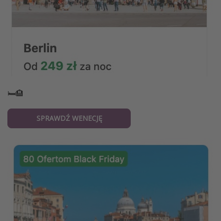
🛏️🏨
SPRAWDŹ WENECJĘ