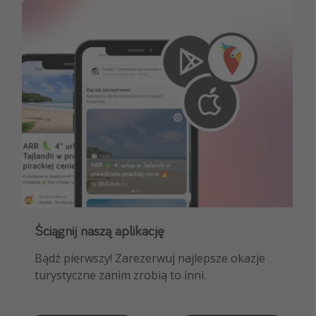
Ściągnij naszą aplikację
Dołącz do naszego kanału na WhatsApp
Bądź pierwszy! Zarezerwuj najlepsze okazje
NAJLEPSZE oferty podróżnicze, porady
turystyczne zanim zrobią to inni.
ekspertów i wiele więcej!