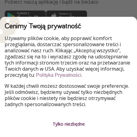
Pobierz naszą aplikację i bądź na bieżaco
Cenimy Twoją prywatność
WakacyjniPiraci są częścią Grupy HolidayPirates
Używamy plików cookie, aby poprawić komfort
Nasze rynki
przeglądania, dostarczać spersonalizowane treści i
analizować nasz ruch. Klikając „Akceptuj wszystko”,
PiratinViaggio
HolidayPirates
zgadzasz się na to i wyrażasz zgodę na udostępnianie
VakantiePiraten
VoyagesPirates
tych informacji stronom trzecim oraz na przetwarzanie
Ferienpiraten
Urlaubspiraten
Twoich danych w USA. Aby uzyskać więcej informacji,
Urlaubspiraten
ViajerosPiratas
przeczytaj tu:
.
Polityka Prywatności
TravelPirates
W każdej chwili możesz dostosować swoje preferencje.
Nasza grupa
Jeśli odmówisz, będziemy używać tylko niezbędnych
HolidayPirates Group
plików cookie i niestety nie będziesz otrzymywać
żadnych spersonalizowanych treści.
Poznaj nas!
Informacje prawne
Praca
Regulamin
Tylko niezbędne
Media
Polityka prywatności