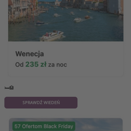
🛏️🏨
SPRAWDŹ WIEDEŃ