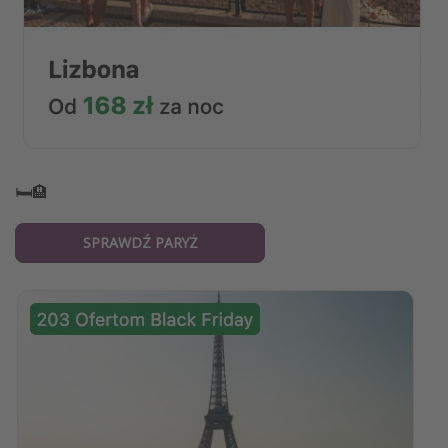
🛏️🏨
SPRAWDŹ PARYŻ