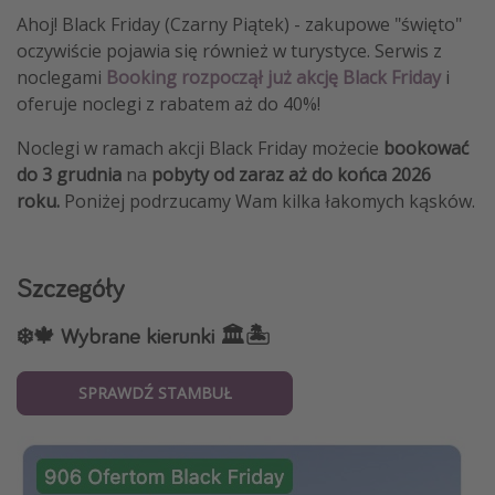
Ahoj! Black Friday (Czarny Piątek) - zakupowe "święto"
oczywiście pojawia się również w turystyce. Serwis z
noclegami
Booking rozpoczął już akcję Black Friday
i
oferuje noclegi z rabatem aż do 40%!
Noclegi w ramach akcji Black Friday możecie
bookować
do 3 grudnia
na
pobyty od zaraz aż do końca 2026
roku.
Poniżej podrzucamy Wam kilka łakomych kąsków.
Szczegóły
❄️🍁 Wybrane kierunki 🏛️🏝️
SPRAWDŹ STAMBUŁ