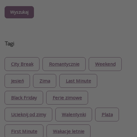
Wyszukaj
Tagi
City Break
Romantycznie
Weekend
Jesień
Zima
Last Minute
Black Friday
Ferie zimowe
Ucieknij od zimy
Walentynki
Plaża
First Minute
Wakacje letnie