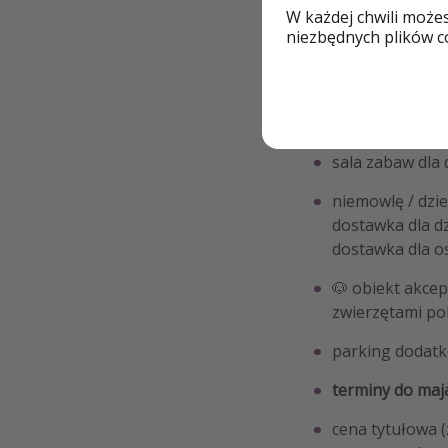
W każdej chwili może
wyżywienie:
HB 
niezbędnych plików co
dla pobytów w t
wieczory z muzy
dostęp do stref
sala zabaw dla 
niemowlę / dzie
dostawka dla dz
dostawka dla os
🐶 obiekt akcep
zwierzętami po
parking dodatk
terminy do maj
cena tytułowa 