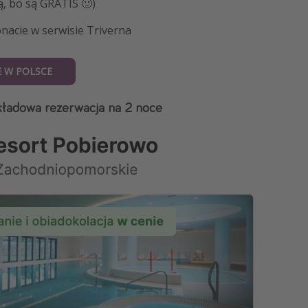
, bo są GRATIS 🙂)
nacie w serwisie Triverna
 W POLSCE
ykładowa rezerwacja na 2 noce