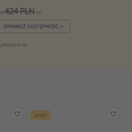
424 PLN
Od
/os
SPRAWDŹ DOSTĘPNOŚĆ
WEEKEND W SPA
Jesień