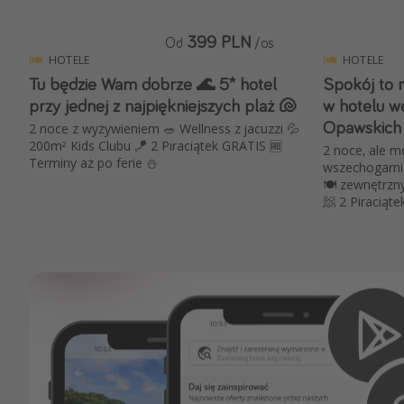
399 PLN
Od
/os
HOTELE
HOTELE
Tu będzie Wam dobrze 🌊 5* hotel
Spokój to 
przy jednej z najpiękniejszych plaż 🐚
w hotelu w
Opawskich 
2 noce z wyżywieniem 🥗 Wellness z jacuzzi 💦
200m² Kids Clubu 🪁 2 Piraciątek GRATIS 🆓
2 noce, ale m
Terminy aż po ferie ⛄️
wszechogarnia
🍽 zewnętrzn
🧖 2 Piraciąte