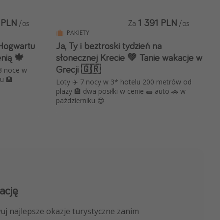
 PLN
1 391 PLN
/os
Za
/os
PAKIETY
z Hogwartu
Ja, Ty i beztroski tydzień na
nią 🍁
słonecznej Krecie 💚 Tanie wakacje w
Grecji 🇬🇷
 3 noce w
u 🏨
Loty ✈️ 7 nocy w 3* hotelu 200 metrów od
plaży 🏨 dwa posiłki w cenie 🌯 auto 🚗 w
październiku 😍
ację
 kanału na WhatsApp
uj najlepsze okazje turystyczne zanim
nicze, porady ekspertów i wiele więcej!