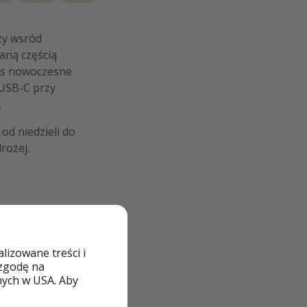
ży wsród
aną częścią
Was nowoczesne
 USB-C przy
.
 od niedzieli do
rożej.
izowane treści i
 zgodę na
nych w USA. Aby