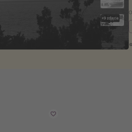
zystkie
+
9
zdjęcia