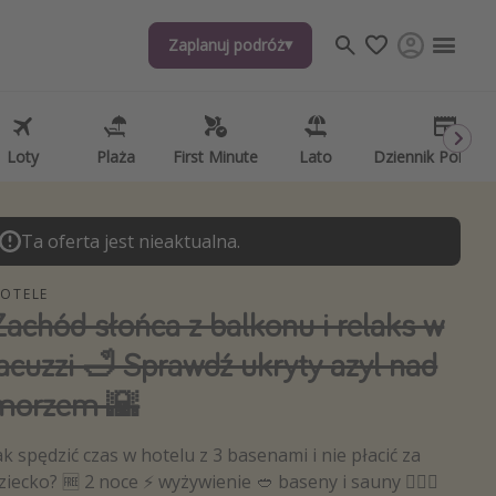
Zaplanuj podróż
Zaplanuj podróż
j tematów
, ciekawostki, porady podróżnicze
psze aplikacje podróżnicze
Loty
Loty
Plaża
Plaża
First Minute
First Minute
Lato
Lato
Dziennik Pokład
Dziennik Pokład
ndarz podróży
Ta oferta jest nieaktualna.
OTELE
Zachód słońca z balkonu i relaks w
jacuzzi 🛁 Sprawdź ukryty azyl nad
morzem 🌇
ak spędzić czas w hotelu z 3 basenami i nie płacić za
ziecko? 🆓 2 noce ⚡️ wyżywienie 🥙 baseny i sauny 🧖🏻‍♀️