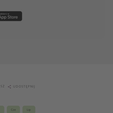
ISZ
UDOSTĘPNIJ
j
Cze
Lip