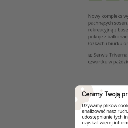
Nowy kompleks w
pachnących sosen.
rekreacyjną z base
pokoje z balkonami
łóżkach i biurku 
📅 Serwis Trivern
czwartku w paździe
Szczegóły
Cenimy Twoją p
Używamy plików cooki
PRZEJDŹ DO
analizować nasz ruch.
udostępnianie tych i
uzyskać więcej informa
min. 2 noclegi