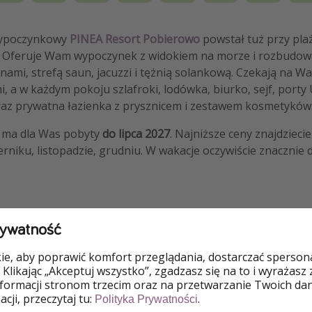
ypoczynkowy
PINEA Resort Pobierowo
powstał tuż przy pla
 Oferuje Wam wypoczynek z widokiem na morze i rozbudow
nami, strefą saun, jacuzzi i tężnią solankową. Czekają na 
, a w każdym pokoju szlafroki, lodówka, biurko, sejf, porty
oraz prywatna łazienka z prysznicem i zestawem kosmetyków
a ma dla Was pobyty
do lipca 2027
. Najniższe ceny znajdziecie
rniku, listopadzie, grudniu. W wakacje oczywiście znacznie d
rywatność
e, aby poprawić komfort przeglądania, dostarczać spersonal
 OFERTY
 Klikając „Akceptuj wszystko”, zgadzasz się na to i wyrażasz
nformacji stronom trzecim oraz na przetwarzanie Twoich da
cji, przeczytaj tu:
.
 w PINEA Resort Pobierowo
Polityka Prywatności