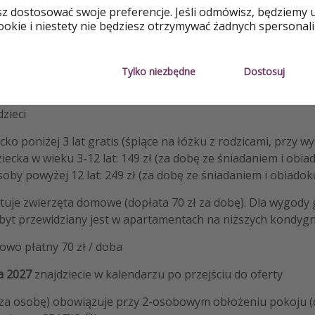
sz dostosować swoje preferencje. Jeśli odmówisz, będziemy 
- śniadania i obiadokolacje
okie i niestety nie będziesz otrzymywać żadnych spersonali
erminie do 31.08.2026: animacje dla dzieci - kreatywne zajęci
ką na żywo, zajęcia poranne z jogi/pilatesu
Tylko niezbędne
Dostosuj
y basenowej z 3 basenami i strefy saun
dzieci
cko poniżej 3 lat gratis (śpiące na łóżku z rodzicami, przy w
iecka w wieku 3-12 lat: 149 zł (za dobę ze śniadaniem i obiad
oby powyżej 12 lat: 249 zł (za dobę ze śniadaniem i obiadoko
tuje zwierzęta domowe (dopłata 70 zł za dobę). Dla wygody 
byt przewidziany jest w apartamentach na niższych kondyg
owo płatny 70 zł / doba
a 2027
znajdziecie w kalendarzu po przejściu do oferty
(za osobę) obowiązuje przy 2-osobowym obłożeniu pokoju (d