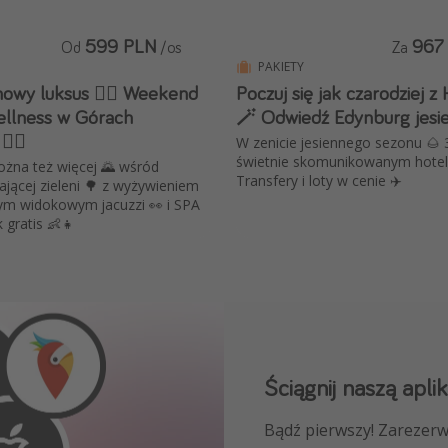
599 PLN
967
Od
/os
Za
PAKIETY
nowy luksus 💆‍♀️ Weekend
Poczuj się jak czarodziej 
ellness w Górach
🪄 Odwiedź Edynburg jesie
‍♂️
W zenicie jesiennego sezonu 🌰
świetnie skomunikowanym hotel
ożna też więcej 🌄 wśród
Transfery i loty w cenie ✈️
jącej zieleni 🌳 z wyżywieniem
ym widokowym jacuzzi 👀 i SPA
k gratis 👶👧
Ściągnij naszą aplik
Dołącz do naszego
Bądź pierwszy! Zarezerw
NAJLEPSZE oferty podróż