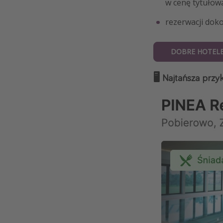
w cenę tytułową
rezerwacji doko
DOBRE HOTELE
🖥️ Najtańsza prz