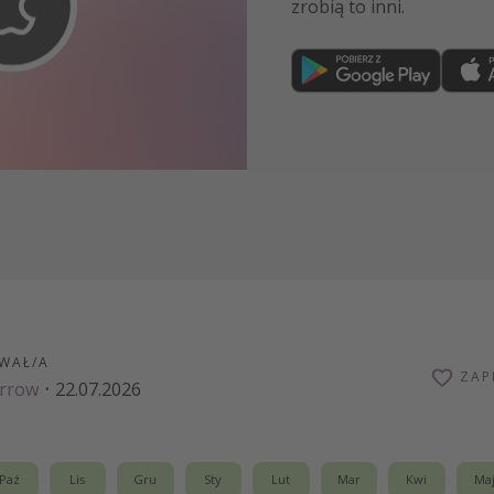
zrobią to inni.
Dołącz teraz
WAŁ/A
ZAP
arrow
·
22.07.2026
Paź
Lis
Gru
Sty
Lut
Mar
Kwi
Ma