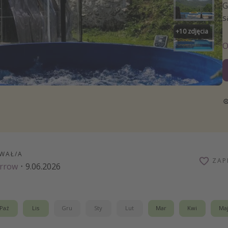
zystkie
G
s
+
10
zdjęcia
WAŁ/A
ZAP
arrow
·
9.06.2026
Paź
Lis
Gru
Sty
Lut
Mar
Kwi
Ma