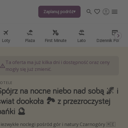
Zaplanuj podróż
Zaplanuj podróż
j tematów
, ciekawostki, porady podróżnicze
psze aplikacje podróżnicze
Loty
Loty
Plaża
Plaża
First Minute
First Minute
Lato
Lato
Dziennik Pokład
Dziennik Pokład
ndarz podróży
Ta oferta ma już kilka dni i dostępność oraz ceny
mogły się już zmienić.
OTELE
Spójrz na nocne niebo nad sobą 🌌 i
świat dookoła 🏞️ z przezroczystej
bańki 🔮
iezwykłe noclegi pośród gór i natury Czarnogóry 🇲🇪