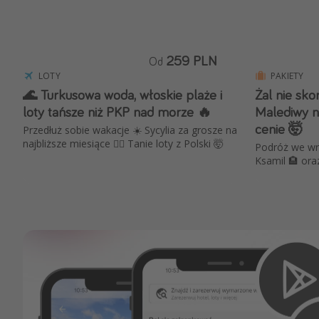
259 PLN
Od
LOTY
PAKIETY
🌊 Turkusowa woda, włoskie plaże i
Żal nie sko
loty tańsze niż PKP nad morze 🔥
Malediwy n
cenie 🤯
Przedłuż sobie wakacje ☀️ Sycylia za grosze na
najbliższe miesiące ❤️‍🔥 Tanie loty z Polski 🤯
Podróż we wrz
Ksamil 🏨 ora