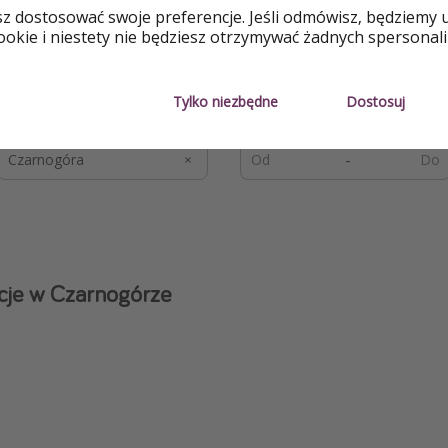
sz dostosować swoje preferencje. Jeśli odmówisz, będziemy 
okie i niestety nie będziesz otrzymywać żadnych spersonali
w Czarnogórze
Tylko niezbędne
Dostosuj
Miejsce docelowe
Dodaj daty
-
cje w Czarnogórze