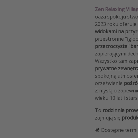
Zen Relaxing Villa
oaza spokoju stw
2023 roku oferuje
widokami na przyr
przestronne "iglo
przezroczyste "ba
zapierającymi dech
Wszystko tam zapr
prywatne zewnętrz
spokojną atmosfe
orzeźwienie
pośród
Z myślą o zapewni
wieku 10 lat i star
To
rodzinnie prow
zajmują się
produkc
📆 Dostępne termin