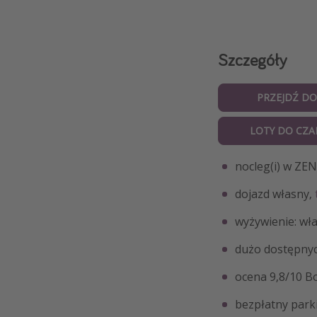
Szczegóły
PRZEJDŹ DO
LOTY DO CZ
nocleg(i) w ZEN
dojazd własny,
wyżywienie: wł
dużo dostępny
ocena 9,8/10 B
bezpłatny parki