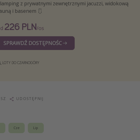
lamping z prywatnymi zewnętrznymi jacuzzi, widokową
auną i basenem 🩱
226 PLN
Od
/os
SPRAWDŹ DOSTĘPNOŚC
LOTY DO CZARNOGÓRY
ISZ
UDOSTĘPNIJ
j
Cze
Lip