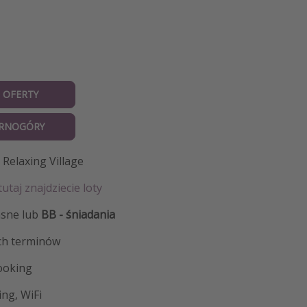
 OFERTY
ARNOGÓRY
 Relaxing Village
tutaj znajdziecie loty
asne lub
BB - śniadania
ch terminów
ooking
ng, WiFi