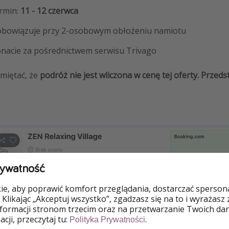
rmin:
11 - 12 czerwca
obowiązuje przy 2-osobowym obłożeniu namiotu
onacie za pośrednictwem serwisu Trivago
amiętać, że
podróż nie jest wliczona w cenę tej oferty. Prze
rywatność
e, aby poprawić komfort przeglądania, dostarczać spersonal
e w momencie publikacji posta, na podstawie podanych przyk
 Klikając „Akceptuj wszystko”, zgadzasz się na to i wyrażasz
w zależności od dostępności. Liczba miejsc może być ograni
nformacji stronom trzecim oraz na przetwarzanie Twoich da
cji, przeczytaj tu:
.
Polityka Prywatności