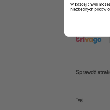
W każdej chwili może
niezbędnych plików co
Inne noclegi 
Sprawdź atrak
Tagi