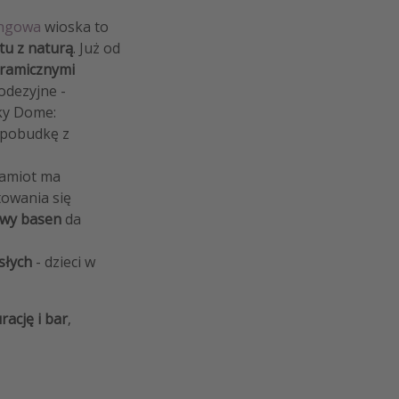
ngowa
wioska to
tu z naturą
. Już od
ramicznymi
odezyjne -
ky Dome:
 pobudkę z
namiot ma
towania się
wy basen
da
słych
- dzieci w
rację i bar
,