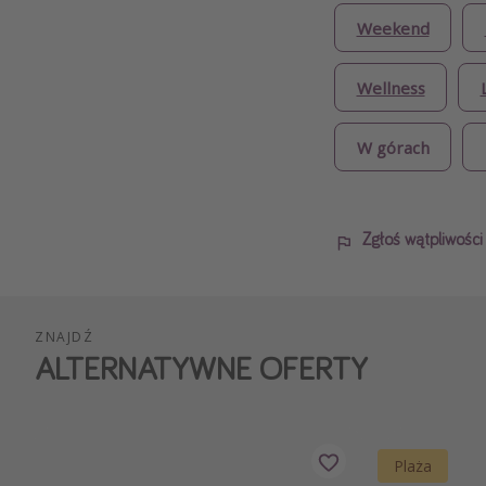
Weekend
Wellness
W górach
Zgłoś wątpliwośc
ZNAJDŹ
ALTERNATYWNE OFERTY
Plaża