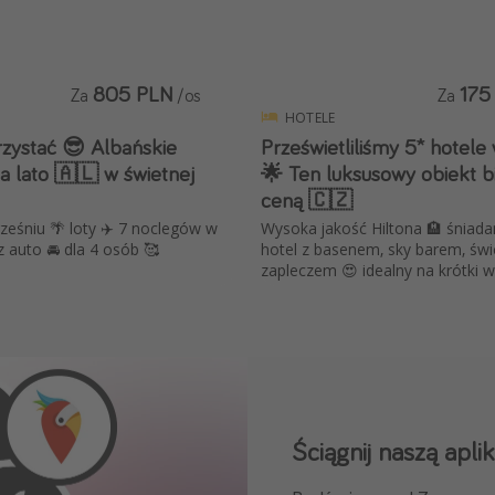
805 PLN
175
Za
/os
Za
HOTELE
rzystać 😎 Albańskie
Prześwietliliśmy 5* hotele
a lato 🇦🇱 w świetnej
🌟 Ten luksusowy obiekt bi
ceną 🇨🇿
eśniu 🌴 loty ✈️ 7 noclegów w
Wysoka jakość Hiltona 🏨 śniadan
z auto 🚘 dla 4 osób 🥰
hotel z basenem, sky barem, św
zapleczem 😍 idealny na krótki 
Ściągnij naszą aplik
Dołącz do naszego