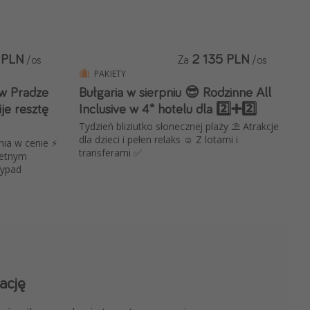
 PLN
2 135 PLN
/os
Za
/os
PAKIETY
 w Pradze
Bułgaria w sierpniu 😎 Rodzinne All
je resztę
Inclusive w 4* hotelu dla 2️⃣➕2️⃣
Tydzień bliziutko słonecznej plaży ⛱ Atrakcje
dla dzieci i pełen relaks ☺️ Z lotami i
ia w cenie ⚡️
transferami ✅
ietnym
wypad
ację
 kanału na WhatsApp