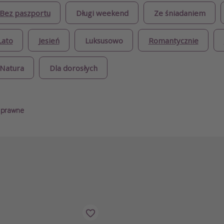
Bez paszportu
Długi weekend
Ze śniadaniem
Lato
Jesień
Luksusowo
Romantycznie
Natura
Dla dorosłych
i prawne