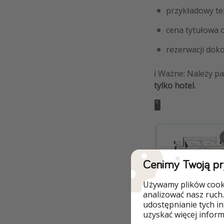
przykładowy te
cena tytułowa 
rezerwacji dok
ℹ️ Ważne: Należy p
tylko hotel.
🖥️
Cenimy Twoją p
Używamy plików cooki
ℹ️ Ceny są aktualn
analizować nasz ruch.
mogą się zmieniać 
udostępnianie tych i
uzyskać więcej informa