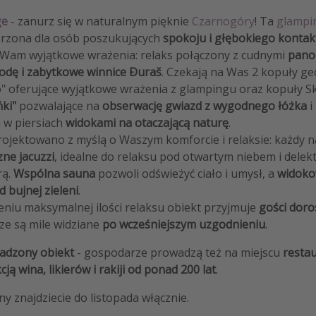
ge
- zanurz się w naturalnym pięknie
Czarnogóry
! Ta
glampi
orzona dla osób poszukujących
spokoju i głębokiego kontak
 Wam wyjątkowe wrażenia: relaks połączony z cudnymi
pano
odę i zabytkowe winnice Đuraš
. Czekają na Was 2 kopuły ge
o" oferujące wyjątkowe wrażenia z glampingu oraz kopuły S
ńki"
pozwalające na
obserwację gwiazd z wygodnego łóżka
i
 w piersiach
widokami na otaczającą naturę
.
ojektowano z myślą o Waszym komforcie i relaksie: każdy 
ne jacuzzi
, idealne do relaksu pod otwartym niebem i delek
rą.
Wspólna sauna
pozwoli odświeżyć ciało i umysł, a
widoko
 bujnej zieleni
.
eniu maksymalnej ilości relaksu obiekt przyjmuje
gości doro
sze są mile widziane
po wcześniejszym uzgodnieniu
.
adzony obiekt
- gospodarze prowadzą też na miejscu
restau
ją wina, likierów i rakiji od ponad 200 lat
.
y znajdziecie do listopada włącznie.