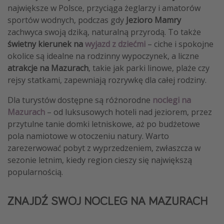
największe w Polsce, przyciąga żeglarzy i amatorów
sportów wodnych, podczas gdy
Jezioro Mamry
zachwyca swoją dziką, naturalną przyrodą. To także
świetny kierunek na
wyjazd z dziećmi
– ciche i spokojne
okolice są idealne na rodzinny wypoczynek, a liczne
atrakcje na Mazurach
, takie jak parki linowe, plaże czy
rejsy statkami, zapewniają rozrywkę dla całej rodziny.
Dla turystów dostępne są różnorodne
noclegi na
Mazurach
– od luksusowych hoteli nad jeziorem, przez
przytulne tanie domki letniskowe, aż po budżetowe
pola namiotowe w otoczeniu natury. Warto
zarezerwować pobyt z wyprzedzeniem, zwłaszcza w
sezonie letnim, kiedy region cieszy się największą
popularnością.
ZNAJDŹ SWÓJ NOCLEG NA MAZURACH