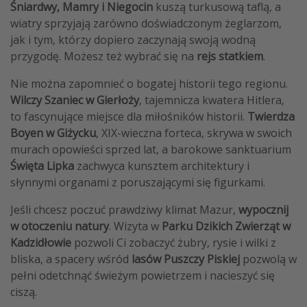
Śniardwy, Mamry i Niegocin
kuszą turkusową taflą, a
wiatry sprzyjają zarówno doświadczonym żeglarzom,
jak i tym, którzy dopiero zaczynają swoją wodną
przygodę. Możesz też wybrać się na
rejs statkiem
.
Nie można zapomnieć o bogatej historii tego regionu.
Wilczy Szaniec w Gierłoży
, tajemnicza kwatera Hitlera,
to fascynujące miejsce dla miłośników historii.
Twierdza
Boyen w Giżycku
, XIX-wieczna forteca, skrywa w swoich
murach opowieści sprzed lat, a barokowe sanktuarium
Święta Lipka
zachwyca kunsztem architektury i
słynnymi organami z poruszającymi się figurkami.
Jeśli chcesz poczuć prawdziwy klimat Mazur,
wypocznij
w otoczeniu natury
. Wizyta w
Parku Dzikich Zwierząt w
Kadzidłowie
pozwoli Ci zobaczyć żubry, rysie i wilki z
bliska, a spacery wśród
lasów Puszczy Piskiej
pozwolą w
pełni odetchnąć świeżym powietrzem i nacieszyć się
ciszą.