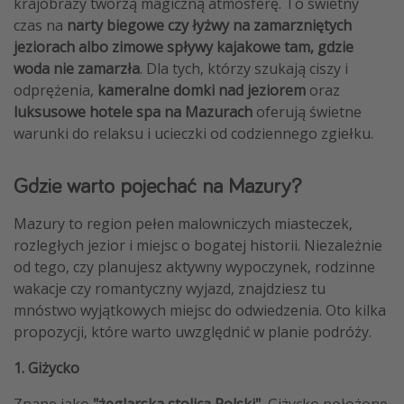
krajobrazy tworzą magiczną atmosferę. To świetny
czas na
narty biegowe czy łyżwy
na zamarzniętych
jeziorach albo zimowe spływy kajakowe tam, gdzie
woda nie zamarzła
. Dla tych, którzy szukają ciszy i
odprężenia,
kameralne domki nad jeziorem
oraz
luksusowe hotele spa na Mazurach
oferują świetne
warunki do relaksu i ucieczki od codziennego zgiełku.
Gdzie warto pojechać na Mazury?
Mazury to region pełen malowniczych miasteczek,
rozległych jezior i miejsc o bogatej historii. Niezależnie
od tego, czy planujesz aktywny wypoczynek, rodzinne
wakacje czy romantyczny wyjazd, znajdziesz tu
mnóstwo wyjątkowych miejsc do odwiedzenia. Oto kilka
propozycji, które warto uwzględnić w planie podróży.
1. Giżycko
Znane jako
"żeglarska stolica Polski"
, Giżycko położone