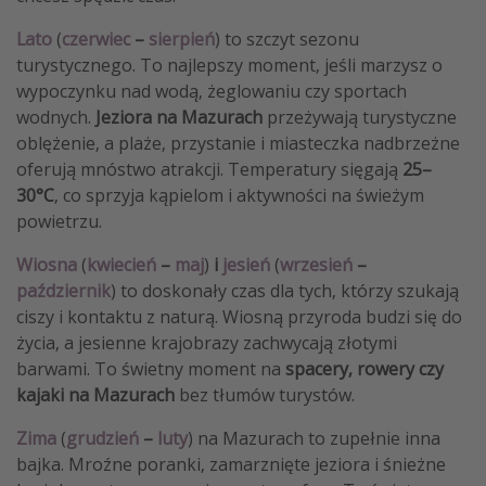
Lato
(
czerwiec
–
sierpień
) to szczyt sezonu
turystycznego. To najlepszy moment, jeśli marzysz o
wypoczynku nad wodą, żeglowaniu czy sportach
wodnych.
Jeziora na Mazurach
przeżywają turystyczne
oblężenie, a plaże, przystanie i miasteczka nadbrzeżne
oferują mnóstwo atrakcji. Temperatury sięgają
25–
30°C
, co sprzyja kąpielom i aktywności na świeżym
powietrzu.
Wiosna
(
kwiecień
–
maj
)
i
jesień
(
wrzesień
–
październik
) to doskonały czas dla tych, którzy szukają
ciszy i kontaktu z naturą. Wiosną przyroda budzi się do
życia, a jesienne krajobrazy zachwycają złotymi
barwami. To świetny moment na
spacery, rowery czy
kajaki na Mazurach
bez tłumów turystów.
Zima
(
grudzień
–
luty
) na Mazurach to zupełnie inna
bajka. Mroźne poranki, zamarznięte jeziora i śnieżne