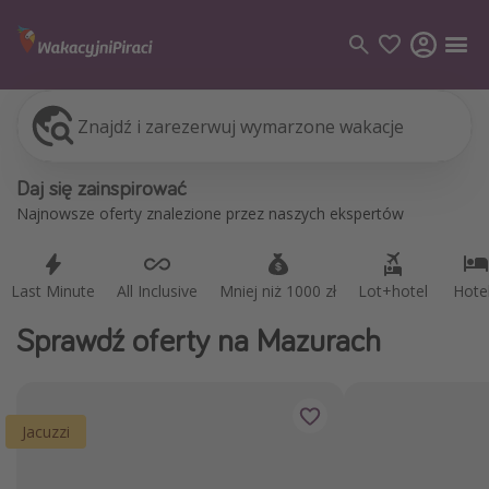
Znajdź i zarezerwuj wymarzone wakacje
Last Minute
All Inclusive
Mniej niż 1000 zł
Lot+hotel
Hote
Kategorie
Daj się zainspirować
Loty
Najnowsze oferty znalezione przez naszych ekspertów
Hotele
Wakacje
Last Minute
All Inclusive
Mniej niż 1000 zł
Lot+hotel
Hote
Rejsy
Sprawdź oferty na Mazurach
Kierunki
Grecja
Jacuzzi
Turcja
Egipt