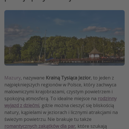
Weekend dla dwojga
City Break
Hotele SPA i wellness
Sylwester za granicą
Wyjazd na narty
Wyjazdy na Majówkę
Wszystkie
Mazury
, nazywane
Krainą Tysiąca Jezior
, to jeden z
Więcej tematów
najpiękniejszych regionów w Polsce, który zachwyca
Newsy, ciekawostki, porady podróżnicze
malowniczymi krajobrazami, czystym powietrzem i
spokojną atmosferą. To idealne miejsce na
rodzinny
Najlepsze aplikacje podróżnicze
wyjazd z dziećmi
, gdzie można cieszyć się bliskością
Kalendarz podróży
natury, kąpielami w jeziorach i licznymi atrakcjami na
świeżym powietrzu. Nie brakuje tu także
romantycznych zakątków dla par
, które szukają