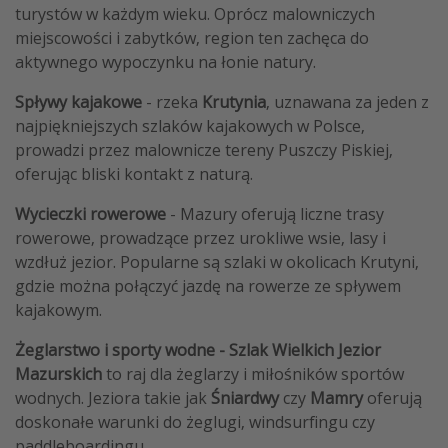
turystów w każdym wieku. Oprócz malowniczych
miejscowości i zabytków, region ten zachęca do
aktywnego wypoczynku na łonie natury.​
Spływy kajakowe
- rzeka
Krutynia
, uznawana za jeden z
najpiękniejszych szlaków kajakowych w Polsce,
prowadzi przez malownicze tereny Puszczy Piskiej,
oferując bliski kontakt z naturą. ​
Wycieczki rowerowe
- Mazury oferują liczne trasy
rowerowe, prowadzące przez urokliwe wsie, lasy i
wzdłuż jezior. Popularne są szlaki w okolicach Krutyni,
gdzie można połączyć jazdę na rowerze ze spływem
kajakowym. ​
Żeglarstwo i sporty wodne - Szlak Wielkich Jezior
Mazurskich
to raj dla żeglarzy i miłośników sportów
wodnych. Jeziora takie jak
Śniardwy
czy
Mamry
oferują
doskonałe warunki do żeglugi, windsurfingu czy
paddleboardingu. ​