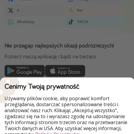
X
Rss
WhatsApp
TikTok
Nie przegap najlepszych okazji podróżniczych!
Pobierz naszą aplikację i bądź na bieżaco
WakacyjniPiraci są częścią Grupy HolidayPirates
Cenimy Twoją prywatność
Nasze rynki
Używamy plików cookie, aby poprawić komfort
przeglądania, dostarczać spersonalizowane treści i
PiratinViaggio
HolidayPirates
analizować nasz ruch. Klikając „Akceptuj wszystko”,
VakantiePiraten
VoyagesPirates
zgadzasz się na to i wyrażasz zgodę na udostępnianie
Ferienpiraten
Urlaubspiraten
tych informacji stronom trzecim oraz na przetwarzanie
Urlaubspiraten
ViajerosPiratas
Twoich danych w USA. Aby uzyskać więcej informacji,
TravelPirates