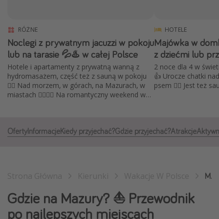
Albania
Zanzibar
RÓŻNE
HOTELE
Noclegi z prywatnym jacuzzi w pokoju
Majówka w domk
Polska
lub na tarasie 💦♨️ w całej Polsce
z dziećmi lub prz
Malediwy
Hotele i apartamenty z prywatną wanną z
2 noce dla 4 w świe
Azja Południowo-Wschodnia
hydromasażem, część też z sauną w pokoju
👍 Urocze chatki na
🧖‍♀️ Nad morzem, w górach, na Mazurach, w
psem 🐕‍🦺 Jest też sa
Tajlandia
miastach 👩‍❤️‍💋‍👨 Na romantyczny weekend we
dwoje
Wszystkie kierunki
Oferty
Informacje
Kiedy przyjechać?
Gdzie przyjechać?
Atrakcje
Aktywn
Rodzaj wyjazdu
Wakacje Last Minute
Wakacje All Inclusive
Strona Główna
Kierunki
Wakacje W Polsce
Mazury
Wakacje do 1000 PLN
Gdzie na Mazury? ⛵️ Przewodnik
Wakacje z dziećmi
po najlepszych miejscach
Noclegi z prywatnym jacuzzi w pokoju/na tarasie