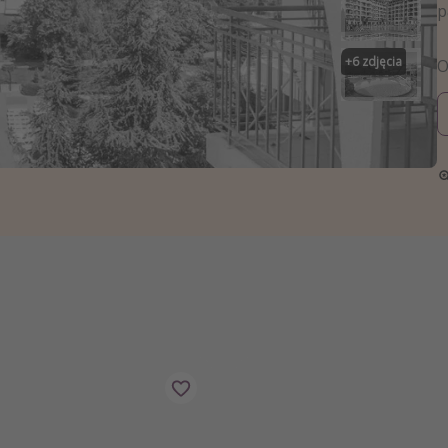
zystkie
p
+
6
zdjęcia