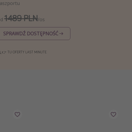
aszportu
1489 PLN
Od
/os
SPRAWDŹ DOSTĘPNOŚĆ
👉 TU OFERTY LAST MINUTE