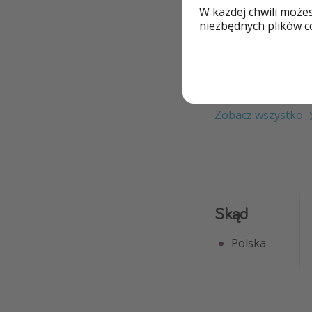
W każdej chwili może
All Inclusive
niezbędnych plików co
Luksus
Basen zewnętrzn
Zobacz wszystko
Skąd
Polska