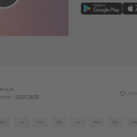
Dołącz teraz
WAŁ/A
ZAP
arrow
·
22.07.2025
Paź
Lis
Gru
Sty
Lut
Mar
Kwi
Ma