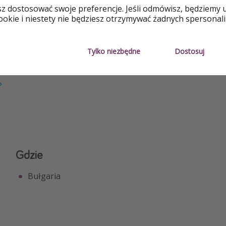
sz dostosować swoje preferencje. Jeśli odmówisz, będziemy 
Z lotami
Blisko pla
okie i niestety nie będziesz otrzymywać żadnych spersonali
Basen
Na plaży
Tylko niezbędne
Dostosuj
y
Lot bezpośredni
Przyjazny 
Gdzie
Bułgaria