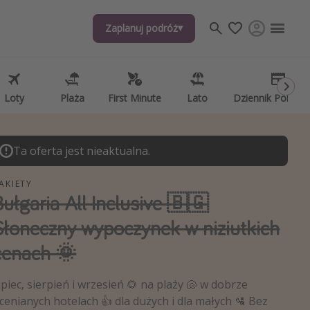
Zaplanuj podróż
Zaplanuj podróż
j tematów
, ciekawostki, porady podróżnicze
psze aplikacje podróżnicze
Loty
Loty
Plaża
Plaża
First Minute
First Minute
Lato
Lato
Dziennik Pokład
Dziennik Pokład
ndarz podróży
Ta oferta jest nieaktualna.
AKIETY
Bułgaria All Inclusive 🇧🇬
Słoneczny wypoczynek w niziutkich
cenach 🌞
ipiec, sierpień i wrzesień 🌻 na plaży 🐚 w dobrze
cenianych hotelach 👍 dla dużych i dla małych 🛂 Bez