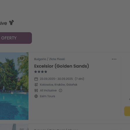
sive 🍹
 OFERTY