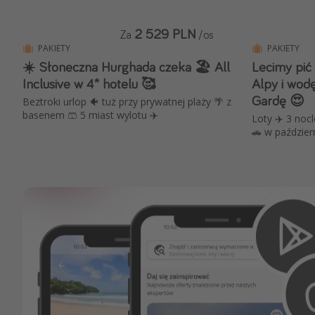
2 529 PLN
Za
/os
PAKIETY
PAKIETY
☀️ Słoneczna Hurghada czeka 🏖️ All
Lecimy pić
Inclusive w 4* hotelu 🥰
Alpy i wod
Gardę 😍
Beztroki urlop 🐠 tuż przy prywatnej plaży 🌴 z
basenem 🩳 5 miast wylotu ✈️
Loty ✈️ 3 noc
🚗 w paździer