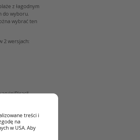
 plaże z łagodnym
h do wyboru.
można wybrać ten
 2 wersjach:
cyjniPiraci!
izowane treści i
 zgodę na
nych w USA. Aby