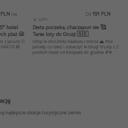
 PLN
191 PLN
/os
Od
LOTY
5* hotel
Dieta poczeka, chaczapuri nie 🥰
ych plaż 🐚
Tanie loty do Gruzji 🇬🇪
s z jacuzzi 💦
Urlop w otoczeniu Kaukazu i morza 🏔️ Plus
k GRATIS 🆓
porady, co robić i zobaczyć w Gruzji 💡Loty z 2
polskich miast od listopada do grudnia 🍂❄
ację
 kanału na WhatsApp
uj najlepsze okazje turystyczne zanim
nicze, porady ekspertów i wiele więcej!