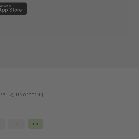
ISZ
UDOSTĘPNIJ
j
Cze
Lip