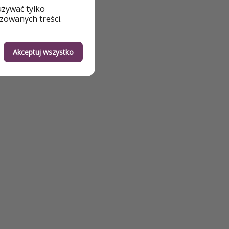
używać tylko
ży
zowanych treści.
Akceptuj wszystko
dla dzieci