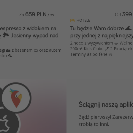
659 PLN
399
Za
/os
Od
HOTELE
 espresso z widokiem na
Tu będzie Wam dobrze 🌊 
ę 🏞️ Jesienny wypad nad
przy jednej z najpiękniejsz
2 noce z wyżywieniem 🥗 Wellnes
200m² Kids Clubu 🪁 2 Piraciąte
legi 🏡 z basenem 🩳 oraz autem
Terminy aż po ferie ⛄️
niku 🦜
Ściągnij naszą aplik
Dołącz do naszego
Bądź pierwszy! Zarezerw
NAJLEPSZE oferty podróż
zrobią to inni.