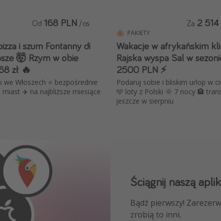
168 PLN
2 514
Od
/os
Za
PAKIETY
izza i szum Fontanny di
Wakacje w afrykańskim kl
rosze 🤯 Rzym w obie
Rajska wyspa Sal w sezoni
68 zł 🔥
2500 PLN ⚡️
ak we Włoszech ⭐️ bezpośrednie
Podaruj sobie i bliskim urlop w c
h miast ✈️ na najbliższe miesiące
🩵 loty z Polski 🌞 7 nocy 🏨 tran
jeszcze w sierpniu
Ściągnij naszą aplik
Dołącz do naszego
Bądź pierwszy! Zarezerw
NAJLEPSZE oferty podróż
zrobią to inni.