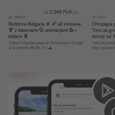
2 248 PLN
Za
/os
PAKIETY
LOTY
Rodzinna Bułgaria 🔆 4* all inclusive
Chrupiąca p
🍹 z basenami 💦 animacjami 🥳 i
Trevi za g
lodami 🍦
strony od 1
Tydzień bliziutko plaży w Słonecznym Brzegu
Tani city bre
⛱️ w sierpniu 😎 dla 2+2 🌊
loty z polskic