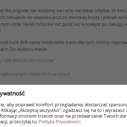
e! Na pogodę nie możemy na razie narzekać (chyba, że ktoś
potrzebujecie do ciepełka jeszcze morskiej bryzy i jednak woli
nym stole na All Inclusive niż pocić się w kolejce po zakupy 
!
podrzucił dziś same smakowite kąski dla tych, którzy napra
ach. Do wyboru macie:
y Last Minute All Inclusive
j wybieranych hoteli All In w Grecji
rywatność
ają ocenę co najmniej 7/10 👏
e, aby poprawić komfort przeglądania, dostarczać spersonal
 Klikając „Akceptuj wszystko”, zgadzasz się na to i wyrażasz
nformacji stronom trzecim oraz na przetwarzanie Twoich da
cji, przeczytaj tu:
.
Polityka Prywatności