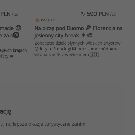
 PLN
590 PLN
/os
Za
/os
PAKIETY
imacie 😍
Na pizzę pod Duomo 🍕 Florencja na
e za o🛞
jesienny city break 👨‍🎨
Zobaczcie dzieła słynnych włoskich artystów
😍 loty ✈️ 3 noclegi 🏨 oraz samochód 🚘 w
iepłych krajach
listopadzie 💚 z weekendem 🇮🇹
sfery 🚐
ację
 kanału na WhatsApp
uj najlepsze okazje turystyczne zanim
nicze, porady ekspertów i wiele więcej!