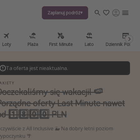
Zaplanuj podróż
Zaplanuj podróż
j tematów
, ciekawostki, porady podróżnicze
psze aplikacje podróżnicze
Loty
Loty
Plaża
Plaża
First Minute
First Minute
Lato
Lato
Dziennik Pokład
Dziennik Pokład
ndarz podróży
Ta oferta jest nieaktualna.
AKIETY
Doczekaliśmy się wakacji! 🍉
Porządne oferty Last Minute nawet
od 1️⃣8️⃣0️⃣0️⃣ PLN
czywiście z All Inclusive 🐳 Na dobry letni poziom
ypoczynku 🌴