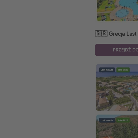
🇬🇷 Grecja Last 
PRZEJDŹ D