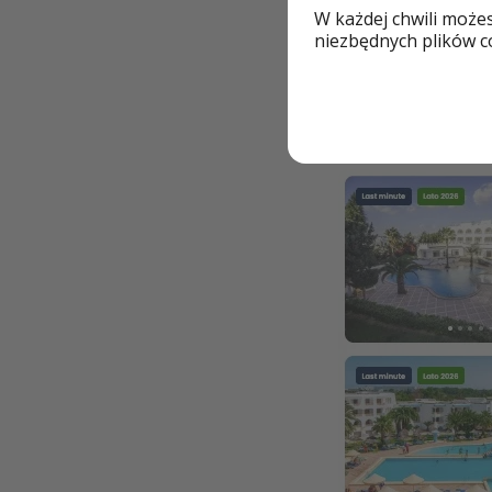
Szczegóły
W każdej chwili może
niezbędnych plików co
🍹 Oferty Last Mi
PRZEJDŹ D