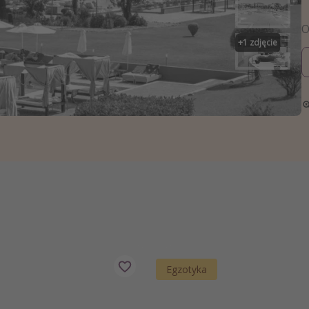
zystkie
+
1
zdjęcie
Egzotyka