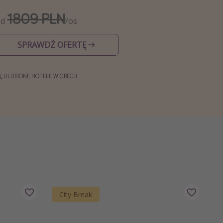
1809 PLN
Od
/os
SPRAWDŹ OFERTĘ
ULUBIONE HOTELE W GRECJI
City Break