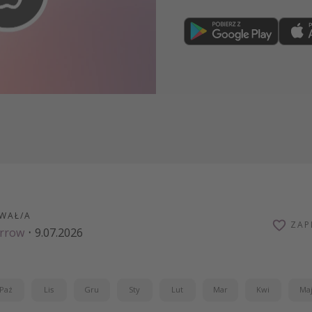
Dołącz teraz
WAŁ/A
ZAP
arrow
·
9.07.2026
Paź
Lis
Gru
Sty
Lut
Mar
Kwi
Ma