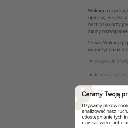
Wakacje rozpoczęt
upałów), ale jeśli 
beztrosko przy peł
mamy rozwiązanie
Serwis Wakacje.pl 
odpoczynku na dni
wszystkie ofert
listę najczęście
i w Turcji
Cenimy Twoją p
Wszystkie hotele m
Używamy plików cooki
analizować nasz ruch.
udostępnianie tych i
uzyskać więcej informa