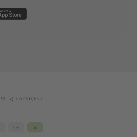
ISZ
UDOSTĘPNIJ
j
Cze
Lip