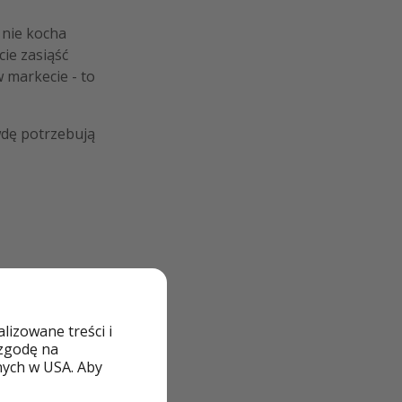
 nie kocha
cie zasiąść
w markecie - to
wdę potrzebują
izowane treści i
 zgodę na
nych w USA. Aby