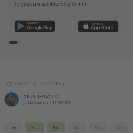
turystyczne zanim zrobią to inni.
ekspertów i wiele więcej!
Dołącz teraz
ZAPISZ
UDOSTĘPNIJ
OPUBLIKOWAŁ/A
Jackie Sparrow
·
17.09.2025
Sie
Wrz
Paź
Lis
Gru
Sty