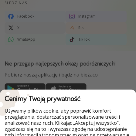
ŚLEDŹ NAS
Facebook
Instagram
X
Rss
WhatsApp
TikTok
Nie przegap najlepszych okazji podróżniczych!
Pobierz naszą aplikację i bądź na bieżaco
Cenimy Twoją prywatność
WakacyjniPiraci są częścią Grupy HolidayPirates
Używamy plików cookie, aby poprawić komfort
Nasze rynki
przeglądania, dostarczać spersonalizowane treści i
analizować nasz ruch. Klikając „Akceptuj wszystko”,
PiratinViaggio
HolidayPirates
zgadzasz się na to i wyrażasz zgodę na udostępnianie
VakantiePiraten
VoyagesPirates
tych informacji stronom trzecim oraz na przetwarzanie