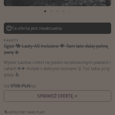
Albania
Zanzibar
Polska
Ta oferta jest nieaktualna.
Malediwy
Azja Południowo-Wschodnia
PAKIETY
Egipt 🐪 Lasty All Inclusive 🐠 Tam lato dalej pełną
Tajlandia
parą ☀️
Wszystkie kierunki
Wybór Lastów i ofert na jesień na słonecznych plażach i
rafach 🪸🐠 Hotele z dobrymi ocenami 🥇 Też takie przy
Rodzaj wyjazdu
plaży 🏝️
Wakacje Last Minute
1795 PLN
Od
/os
Wakacje All Inclusive
SPRAWDŹ OFERTĘ
Wakacje do 1000 PLN
Wakacje z dziećmi
HOTELE PRZY SAMEJ PLAŻY
Noclegi z prywatnym jacuzzi w pokoju/na tarasie