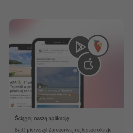
Ściągnij naszą aplikację
Dołącz do naszego kanału na WhatsApp
Bądź pierwszy! Zarezerwuj najlepsze okazje
NAJLEPSZE oferty podróżnicze, porady