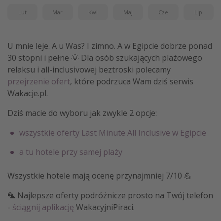
Lut
Mar
Kwi
Maj
Cze
Lip
U mnie leje. A u Was? I zimno. A w Egipcie dobrze ponad
30 stopni i pełne 🌞 Dla osób szukających plażowego
relaksu i all-inclusivowej beztroski polecamy
przejrzenie ofert
, które podrzuca Wam dziś serwis
Wakacje.pl.
Dziś macie do wyboru jak zwykle 2 opcje:
wszystkie oferty Last Minute All Inclusive w Egipcie
a tu hotele przy samej plaży
Wszystkie hotele mają ocenę przynajmniej 7/10 💪
🦜 Najlepsze oferty podróżnicze prosto na Twój telefon
-
ściągnij aplikację
WakacyjniPiraci.