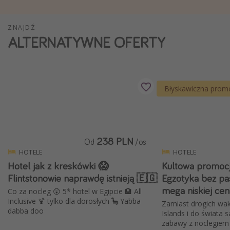
Weekend dla dwojga
ZNAJDŹ
City Break
ALTERNATYWNE OFERTY
Hotele SPA i wellness
Sylwester za granicą
Wyjazd na narty
Błyskawiczna prom
Wyjazdy na Majówkę
Wszystkie
238 PLN
Więcej tematów
Od
/os
HOTELE
HOTELE
Newsy, ciekawostki, porady podróżnicze
Hotel jak z kreskówki 😱
Kultowa promoc
Flintstonowie naprawdę istnieją 🇪🇬
Egzotyka bez pas
Najlepsze aplikacje podróżnicze
mega niskiej cen
Co za nocleg 😲 5* hotel w Egipcie 🏨 All
Kalendarz podróży
Inclusive 🍹 tylko dla dorosłych 🦕 Yabba
Zamiast drogich wak
dabba doo
Islands i do świata s
zabawy z noclegiem 