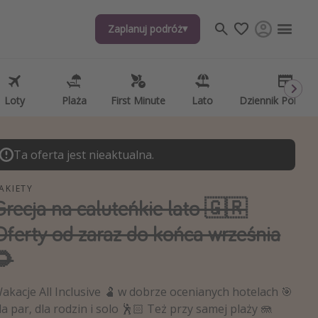
Zaplanuj podróż
Zaplanuj podróż
j tematów
, ciekawostki, porady podróżnicze
psze aplikacje podróżnicze
Loty
Loty
Plaża
Plaża
First Minute
First Minute
Lato
Lato
Dziennik Pokład
Dziennik Pokład
ndarz podróży
Ta oferta jest nieaktualna.
AKIETY
Grecja na caluteńkie lato 🇬🇷
Oferty od zaraz do końca września
🌻
akacje All Inclusive 🫃 w dobrze ocenianych hotelach 🎯
la par, dla rodzin i solo 🕺🏻 Też przy samej plaży 🪼