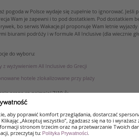
iaż pogoda w Polsce wydaje się zupełnie to ignorować. Jeśli p
Grecja Wam je zapewni i to pod dostatkiem. Pod dostatkiem bę
rozrywek, bo serwis Wakacje.pl proponuje Wam letnie wyjazdy 
mi biurami podróży i w formule All Inclusive (dla wiecznie gł
pcje do wyboru:
y z wyżywieniem All Inclusive do Grecji
jonowane hotele zlokalizowane przy plaży
ają ocenę co najmniej 7/10 👍
rywatność
y podróżnicze prosto na Twój telefon -
ściągnij aplikację
Waka
e, aby poprawić komfort przeglądania, dostarczać spersonal
 Klikając „Akceptuj wszystko”, zgadzasz się na to i wyrażasz
nformacji stronom trzecim oraz na przetwarzanie Twoich da
cji, przeczytaj tu:
.
Polityka Prywatności