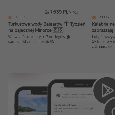
1 539 PLN
Za
/os
PAKIETY
PAKIETY
Turkusowe wody Balearów 🌴 Tydzień
Kalabria na
na bajecznej Minorce 🇪🇸
zapraszają 
We wrześniu ☀️ loty ✈️ 7 noclegów 🏠
Loty ✈️ wyżyw
samochód 🚙 dla 4 osób 🥰
🏖️ transfery 
z 2 miast 😍