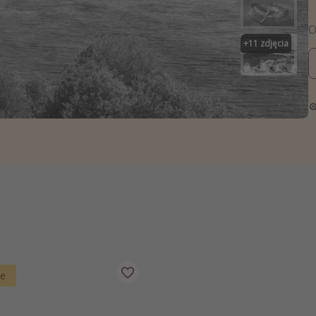
zystkie
+
11
zdjęcia
ie