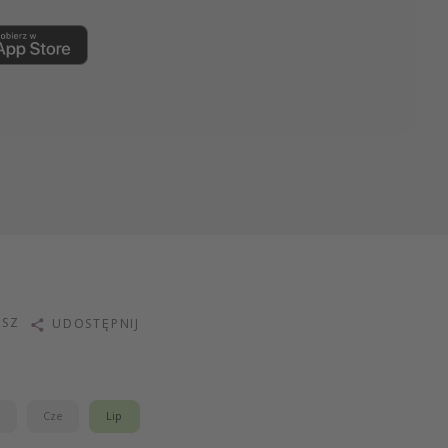
ISZ
UDOSTĘPNIJ
j
Cze
Lip