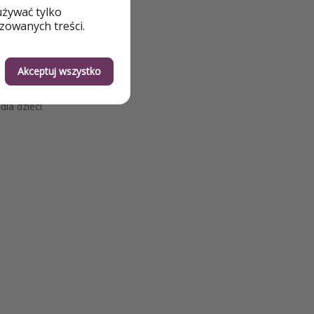
używać tylko
zowanych treści.
ży
Akceptuj wszystko
dla dzieci