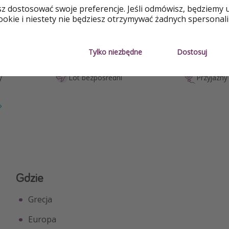
o
sz dostosować swoje preferencje. Jeśli odmówisz, będziemy 
okie i niestety nie będziesz otrzymywać żadnych spersonali
Z lotami
Blisko pla
Tylko niezbędne
Dostosuj
Basen
Na plaży
y
Lot bezpośredni
Przyjazny 
Gdzie
Grecja
Europa