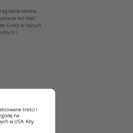
ragniecie słońca,
dziecie też mieć
do Grecji w fajnych
odnych i
cyjniPiraci!
izowane treści i
 zgodę na
nych w USA. Aby