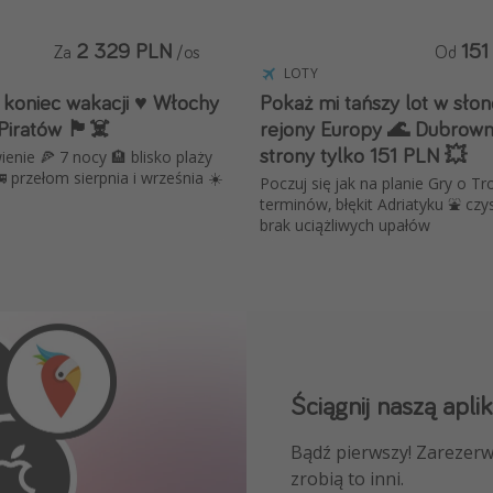
2 329 PLN
151
Za
/os
Od
LOTY
 koniec wakacji ♥️ Włochy
Pokaż mi tańszy lot w sło
Piratów 🏴‍☠️
rejony Europy 🌊 Dubrown
strony tylko 151 PLN 💥
ienie 🍕 7 nocy 🏨 blisko plaży
🚌 przełom sierpnia i września ☀️
Poczuj się jak na planie Gry o T
terminów, błękit Adriatyku ⛲ czys
brak uciążliwych upałów
Ściągnij naszą aplik
Dołącz do naszego
Bądź pierwszy! Zarezerw
NAJLEPSZE oferty podróż
zrobią to inni.