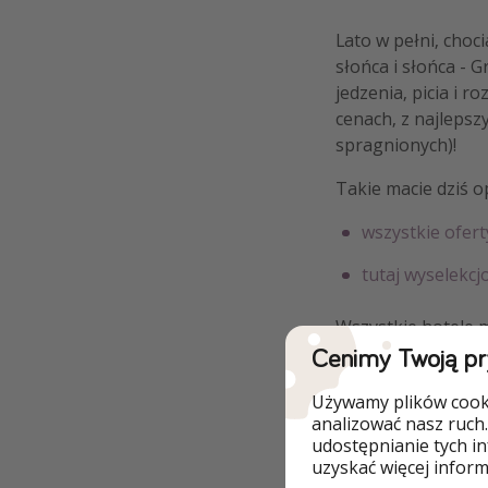
Lato w pełni, choc
słońca i słońca - 
jedzenia, picia i 
cenach, z najlepszy
spragnionych)!
Takie macie dziś o
wszystkie ofert
tutaj wyselekc
Wszystkie hotele m
Cenimy Twoją p
🦜 Najlepsze ofert
Używamy plików cooki
analizować nasz ruch.
udostępnianie tych i
uzyskać więcej informa