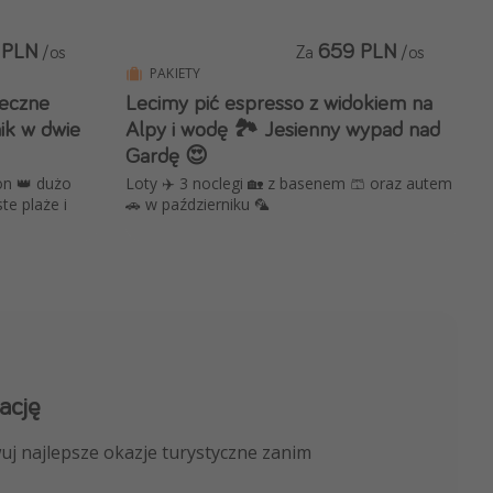
 PLN
659 PLN
/os
Za
/os
PAKIETY
neczne
Lecimy pić espresso z widokiem na
ik w dwie
Alpy i wodę 🏞️ Jesienny wypad nad
Gardę 😍
ron 👑 dużo
Loty ✈️ 3 noclegi 🏡 z basenem 🩳 oraz autem
te plaże i
🚗 w październiku 🦜
ację
 kanału na WhatsApp
uj najlepsze okazje turystyczne zanim
nicze, porady ekspertów i wiele więcej!