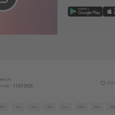
Dołącz teraz
WAŁ/A
ZAP
arrow
·
11.07.2025
Paź
Lis
Gru
Sty
Lut
Mar
Kwi
Ma