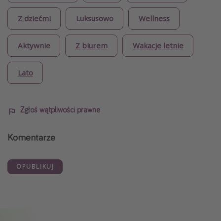
Z dziećmi
Luksusowo
Wellness
Aktywnie
Z biurem
Wakacje letnie
Lato
Zgłoś wątpliwości prawne
Komentarze
OPUBLIKUJ