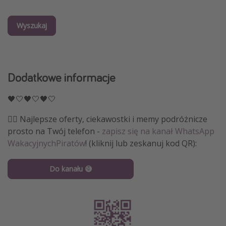
Wyszukaj
Dodatkowe informacje
🖤🤍🖤🤍🖤🤍
🏴‍☠️ Najlepsze oferty, ciekawostki i memy podróżnicze
prosto na Twój telefon -
zapisz się na kanał WhatsApp
WakacyjnychPiratów
! (kliknij lub zeskanuj kod QR):
Do kanału 😅