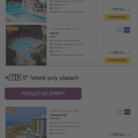
⭐️🇹🇷 5* hotele przy plażach
PRZEJDŹ DO OFERTY