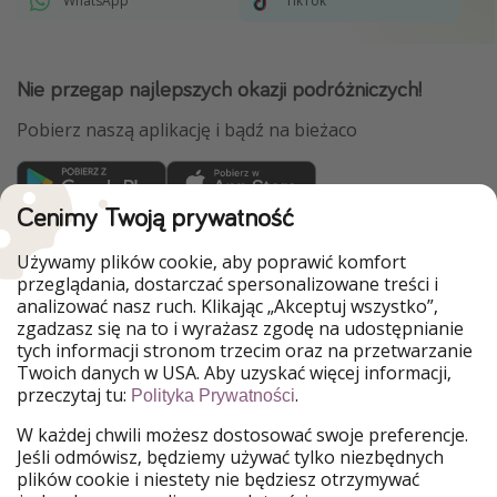
WhatsApp
TikTok
Nie przegap najlepszych okazji podróżniczych!
Pobierz naszą aplikację i bądź na bieżaco
Cenimy Twoją prywatność
WakacyjniPiraci są częścią Grupy HolidayPirates
Używamy plików cookie, aby poprawić komfort
Nasze rynki
przeglądania, dostarczać spersonalizowane treści i
analizować nasz ruch. Klikając „Akceptuj wszystko”,
PiratinViaggio
HolidayPirates
zgadzasz się na to i wyrażasz zgodę na udostępnianie
VakantiePiraten
VoyagesPirates
tych informacji stronom trzecim oraz na przetwarzanie
Ferienpiraten
Urlaubspiraten
Twoich danych w USA. Aby uzyskać więcej informacji,
Urlaubspiraten
ViajerosPiratas
przeczytaj tu:
.
Polityka Prywatności
TravelPirates
W każdej chwili możesz dostosować swoje preferencje.
Nasza grupa
Jeśli odmówisz, będziemy używać tylko niezbędnych
HolidayPirates Group
plików cookie i niestety nie będziesz otrzymywać