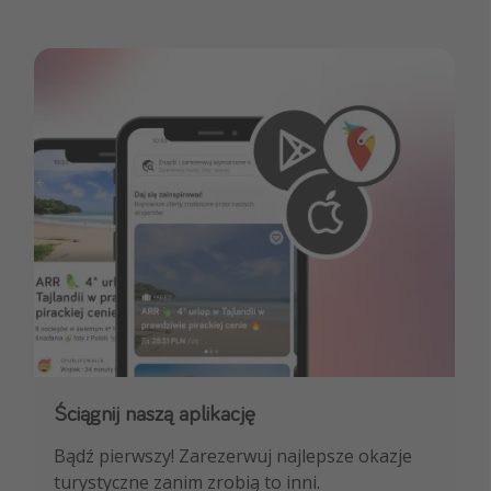
Ściągnij naszą aplikację
Dołącz do naszego kanału na WhatsApp
Bądź pierwszy! Zarezerwuj najlepsze okazje
NAJLEPSZE oferty podróżnicze, porady
turystyczne zanim zrobią to inni.
ekspertów i wiele więcej!