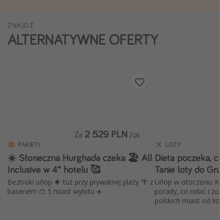
Weekend dla dwojga
ZNAJDŹ
City Break
ALTERNATYWNE OFERTY
Hotele SPA i wellness
Sylwester za granicą
Wyjazd na narty
Wyjazdy na Majówkę
Wszystkie
2 529 PLN
Za
/os
Więcej tematów
PAKIETY
LOTY
Newsy, ciekawostki, porady podróżnicze
☀️ Słoneczna Hurghada czeka 🏖️ All
Dieta poczeka, c
Inclusive w 4* hotelu 🥰
Tanie loty do Gru
Najlepsze aplikacje podróżnicze
Beztroki urlop 🐠 tuż przy prywatnej plaży 🌴 z
Urlop w otoczeniu K
Kalendarz podróży
basenem 🩳 5 miast wylotu ✈️
porady, co robić i z
polskich miast od li