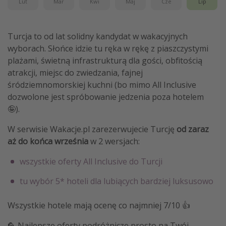
Lut
Mar
Kwi
Maj
Cze
Lip
Turcja to od lat solidny kandydat w wakacyjnych
wyborach. Słońce idzie tu ręka w rękę z piaszczystymi
plażami, świetną infrastrukturą dla gości, obfitością
atrakcji, miejsc do zwiedzania, fajnej
śródziemnomorskiej kuchni (bo mimo All Inclusive
dozwolone jest spróbowanie jedzenia poza hotelem
🤪).
W serwisie Wakacje.pl zarezerwujecie Turcję
od zaraz
aż do końca września
w 2 wersjach:
wszystkie oferty All Inclusive do Turcji
tu wybór 5* hoteli dla lubiących bardziej luksusowo
Wszystkie hotele mają ocenę co najmniej 7/10 👍
🦜 Najlepsze oferty podróżnicze prosto na Twój