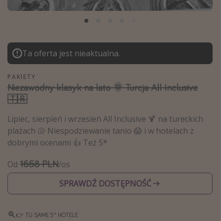
Albania
Zanzibar
Polska
Ta oferta jest nieaktualna.
Malediwy
Azja Południowo-Wschodnia
PAKIETY
Niezawodny klasyk na lato 🌞 Turcja All Inclusive
Tajlandia
🇹🇷
Wszystkie kierunki
Lipiec, sierpień i wrzesień All Inclusive 🍹 na tureckich
plażach 🐚 Niespodziewanie tanio 😱 i w hotelach z
Rodzaj wyjazdu
dobrymi ocenami 👍 Też 5*
Wakacje Last Minute
1658 PLN
Od
/os
Wakacje All Inclusive
SPRAWDŹ DOSTĘPNOŚĆ
Wakacje do 1000 PLN
Wakacje z dziećmi
👉 TU SAME 5* HOTELE
Noclegi z prywatnym jacuzzi w pokoju/na tarasie